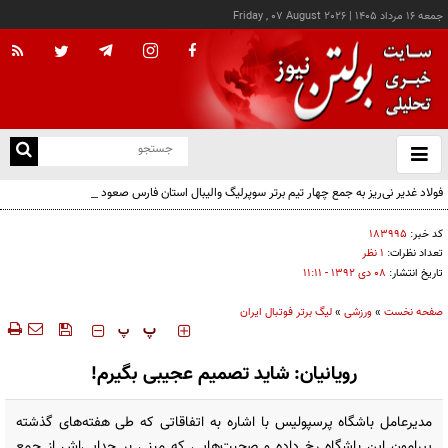
جمعه ۱۶ مرداد ۱۴۰۵
|
Friday , 07 August 2026
از
و
ته
فولاد غدیر نی‌ریز به جمع چهار تیم برتر سوپرلیگ والیبال استان فارس صعود کرد
ن
نو
کد خبر:
۱۸۳۹۹۵
تعداد نظرات:
۱ نظر
تاریخ انتشار:
۰۸ دی ۱۳۹۲ - ۱۱:۱۱
صفحه نخست
»
ورزشی
»
لیگ برتر فوتبال ایران
‍‍‍ پ
پ
رویانیان: شاید تصمیم عجیبی بگیرم!
مدیرعامل باشگاه پرسپولیس با اشاره به اتفاقاتی که طی هفته‌های گذشته
پیرامون این باشگاه رخ داده و صحبت‌هایی که مبنی بر جدایی‌اش از جمع