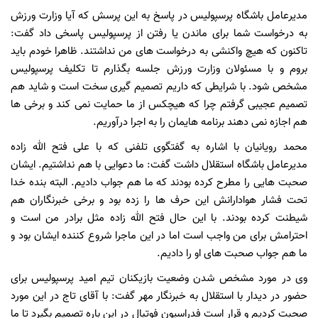
مدیرعامل باشگاه پرسپولیس در پاسخ به این پرسش که آیا وزارت ورزش
به درخواست شما برای ماندن یا رفتن از پرسپولیس پاسخی داد گفت:
تاکنون که هیچ واکنشی به درخواست های من نداشتند. ظاهرا خودم باید
بروم و با مسئولان وزارت ورزش جلسه بگذارم تا تکلیف پرسپولیس
مشخص شود. با شرایطی که داریم تصمیم گیری سخت است و شاید هم
تصمیم عجیبی گرفتم چرا که هیچکس از ما حمایت نمی کند و برخی ها
هم اجازه نمی دهند برنامه هایمان را به اجرا درآوریم.
محمد رویانیان با اشاره به گفتگوی تلفنی که با علی فتح الله زاده
مدیرعامل باشگاه استقلال داشت گفت: ما دعوایی با هم نداشتیم. ایشان
صحبت هایی را مطرح کرده بودند که ما هم جواب دادیم. البته بنده خدا
تحت فشار هوادارانش این حرف ها را زده بود و برخی خبرنگاران هم
شیطنت کرده بودند. با این حال فتح الله زاده مثل برادر من است و
احترامش برای من واجب است اما در این ماجرا شروع کننده ایشان بود و
ما هم جواب صحبت های او را دادیم.
وی در مورد مشخص شدن وضعیت بازیکنان تیم امید پرسپولیس برای
حضور در دیدار با استقلال به خبرنگار مهر گفت: با آقای تاج در این مورد
صحبت کردیم و قرار است فدراسیون فوتبال در این باره تصمیم بگیرد تا ما