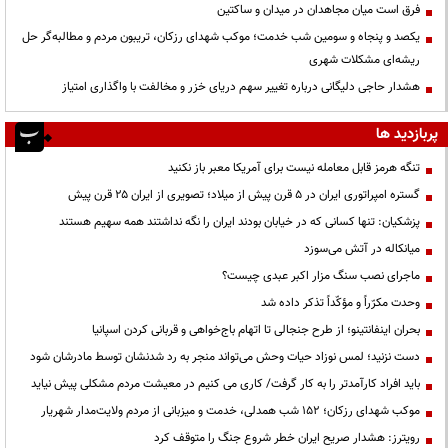
فرق است میان مجاهدان در میدان و ساکتین
یکصد و پنجاه و سومین شب خدمت؛ موکب شهدای رزکان، تریبون مردم و مطالبه‌گر حل
ریشه‌ای مشکلات شهری
هشدار حاجی دلیگانی درباره تغییر سهم دریای خزر و مخالفت با واگذاری امتیاز
پربازدید ها
تنگه هرمز قابل معامله نیست برای آمریکا معبر باز نکنید
گستره امپراتوری ایران در ۵ قرن پیش از میلاد؛ تصویری از ایران ۲۵ قرن پیش
پزشکیان: تنها کسانی که در خیابان بودند ایران را نگه نداشتند همه سهیم هستند
میانکاله در آتش می‌سوزد
ماجرای نصب سنگ مزار اکبر عبدی چیست؟
وحدت مکرّراً و مؤکّداً تذکر داده شد
بحران اینفانتینو؛ از طرح جنجالی تا اتهام باج‌خواهی و قربانی کردن اسپانیا
دست نزنید؛ لمس نوزاد حیات وحش می‌تواند منجر به رد شدنشان توسط مادرشان شود
باید افراد کارآمدتر را به کار گرفت/ کاری می کنیم در معیشت مردم مشکلی پیش نیاید
موکب شهدای رزکان؛ ۱۵۲ شب همدلی، خدمت و میزبانی از مردم ولایت‌مدار شهریار
رویترز: هشدار صریح ایران خطر شروع جنگ را متوقف کرد