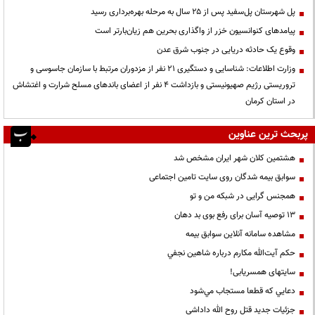
پل شهرستان پل‌سفید پس از ۲۵ سال به مرحله بهره‌برداری رسید
پیامدهای کنوانسیون خزر از واگذاری بحرین هم زیان‌بارتر است
وقوع یک حادثه دریایی در جنوب شرق عدن
وزارت اطلاعات: شناسایی و دستگیری ۲۱ نفر از مزدوران مرتبط با سازمان جاسوسی و
تروریستی رژیم صهیونیستی و بازداشت ۴ نفر از اعضای باندهای مسلح شرارت و اغتشاش
در استان کرمان
پربحث ترین عناوین
هشتمین کلان شهر ایران مشخص شد
سوابق بیمه شدگان روی سایت تامین اجتماعی
همجنس گرایی در شبکه من و تو
13 توصیه آسان برای رفع بوی بد دهان
مشاهده سامانه آنلاين سوابق بیمه
حكم آيت‌الله مكارم درباره شاهين نجفي
سایتهای همسریابی!
دعايي كه قطعا مستجاب مي‌شود
جزئیات جدید قتل روح الله داداشی