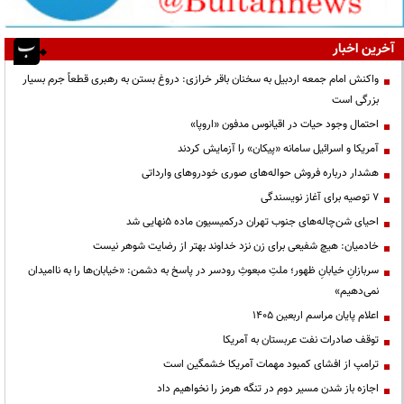
آخرین اخبار
واکنش امام جمعه اردبیل به سخنان باقر خرازی: دروغ بستن به رهبری قطعاً جرم بسیار
بزرگی است
احتمال وجود حیات در اقیانوس مدفون «اروپا»
آمریکا و اسرائیل سامانه «پیکان» را آزمایش کردند
هشدار درباره فروش حواله‌های صوری خودروهای وارداتی
۷ توصیه برای آغاز نویسندگی
احیای شن‌چاله‌های جنوب تهران درکمیسیون ماده ۵نهایی شد
خادمیان: هیچ شفیعی برای زن نزد خداوند بهتر از رضایت شوهر نیست
سربازانِ خیابانِ ظهور؛ ملتِ مبعوثِ رودسر در پاسخ به دشمن: «خیابان‌ها را به ناامیدان
نمی‌دهیم»
اعلام پایان مراسم اربعین ۱۴۰۵
توقف صادرات نفت عربستان به آمریکا
ترامپ از افشای کمبود مهمات آمریکا خشمگین است
اجازه باز شدن مسیر دوم در تنگه هرمز را نخواهیم داد