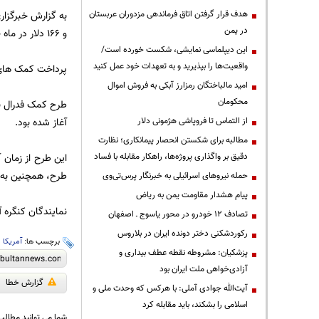
هدف قرار گرفتن اتاق‌ فرماندهی مزدوران عربستان
به گزارش خبرگزار
در یمن
و 166 دلار در ماه خواهد بود.
این دیپلماسی نمایشی، شکست خورده است/
واقعیت‌ها را بپذیرید و به تعهدات خود عمل کنید
پرداخت کمک های ف
امید مالباختگان رمزارز آبکی به فروش اموال
محکومان
طرح کمک فدرال به
از التماس تا فروپاشی هژمونی دلار
آغاز شده بود.
مطالبه برای شکستن انحصار پیمانکاری؛ نظارت
دقیق بر واگذاری پروژه‌ها، راهکار مقابله با فساد
طرح، همچنین به 17 میلیون کودک کمک رسانده است
حمله نیروهای اسرائیلی به خبرنگار پرس‌تی‌وی
پیام هشدار مقاومت یمن به ریاض
نمایندگان کنگره آ
تصادف ۱۲ خودرو در محور یاسوج ـ اصفهان
رکوردشکنی دختر دونده ایران در بلاروس
برچسب ها:
آمریکا
،
پزشکیان: مشروطه نقطه عطف بیداری و
آزادی‌خواهی ملت ایران بود
گزارش خطا
آیت‌الله جوادی آملی: با هرکس که وحدت ملی و
اسلامی را بشکند، باید مقابله کرد
شما می توانید مطالب 