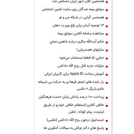
هشتمین کلان شهر ایران مشخص شد
سوابق بیمه شدگان روی سایت تامین اجتماعی
همجنس گرایی در شبکه من و تو
13 توصیه آسان برای رفع بوی بد دهان
مشاهده سامانه آنلاين سوابق بیمه
حكم آيت‌الله مكارم درباره شاهين نجفي
سایتهای همسریابی!
دعايي كه قطعا مستجاب مي‌شود
جزئیات جدید قتل روح الله داداشی
آموزش ساخت Apple ID برای کاربران ایرانی
راز خنده های اصغر فرهادی به حرکت بی شرمانه
خانم بازیگر + عکس
پرداخت ۱۰۰ درصد پاداش پایان خدمت فرهنگیان
خلافی آنلاین/استعلام خلافی خودرو از طریق
اینترنت، پیام کوتاه ، تلفن
جسدغرق درخون روح الله داداشی (عکس)
پاسخ های دکتر توکلی به سوالات کنکوری ها