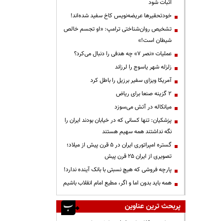
اثبات شود
خودتحقیرها عریضه‌نویس کاخ سفید شده‌اند!
تشخیص روان‌شناختی ترامپ: «او تجسم خالص
شیطان است!»
عملیات «نصر ۷» چه هدفی را دنبال می‌کرد؟
زلزله شهر یاسوج را لرزاند
آمریکا ویزای سفیر برزیل را باطل کرد
۲ گزینه صنعا برای ریاض
میانکاله در آتش می‌سوزد
پزشکیان: تنها کسانی که در خیابان بودند ایران را
نگه نداشتند همه سهیم هستند
گستره امپراتوری ایران در ۵ قرن پیش از میلاد؛
تصویری از ایران ۲۵ قرن پیش
پارچه فروشی که هیچ نسبتی با بانک آینده ندارد!
همه باید بدون اما و اگر، مطیع امام انقلاب باشیم
پربحث ترین عناوین