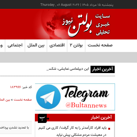
پنجشنبه ۱۵ مرداد ۱۴۰۵
|
Thursday , 06 August 2026
صفحه نخست
بولتن ۲
اقتصادی
بین الملل
اجتماعی
ور
آخرین اخبار
این دیپلماسی نمایشی، شکست خورده است/واقعیت‌ها را بپذیرید
کد خبر:
۱۸۳۹۶۶
صفحه نخست
»
بین المل
آخرین اخبار
با تمدید نشدن پرداخت مزایای بیکاری ا
باید افراد کارآمدتر را به کار گرفت/ کاری می کنیم
در معیشت مردم مشکلی پیش نیاید