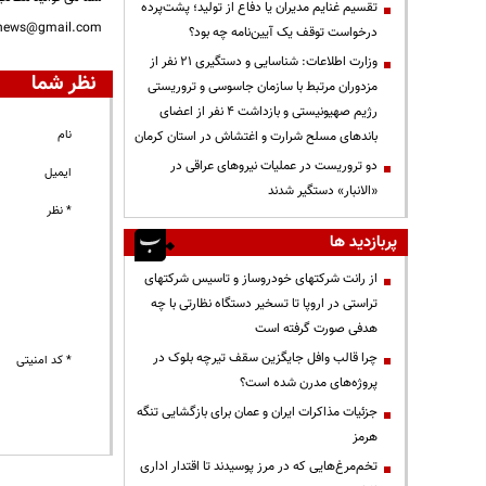
تقسیم غنایم مدیران یا دفاع از تولید؛ پشت‌پرده
nnews@gmail.com
درخواست توقف یک آیین‌نامه چه بود؟
وزارت اطلاعات: شناسایی و دستگیری ۲۱ نفر از
نظر شما
مزدوران مرتبط با سازمان جاسوسی و تروریستی
رژیم صهیونیستی و بازداشت ۴ نفر از اعضای
نام
باندهای مسلح شرارت و اغتشاش در استان کرمان
دو تروریست در عملیات نیروهای عراقی در
ایمیل
«الانبار» دستگیر شدند
* نظر
پربازدید ها
از رانت‌ شرکتهای خودروساز و تاسیس شرکتهای
تراستی در اروپا تا تسخیر دستگاه نظارتی با چه
هدفی صورت گرفته است
چرا قالب وافل جایگزین سقف تیرچه بلوک در
* کد امنیتی
پروژه‌های مدرن شده است؟
جزئیات مذاکرات ایران و عمان برای بازگشایی تنگه
هرمز
تخم‌مرغ‌هایی که در مرز پوسیدند تا اقتدار اداری