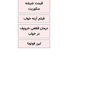
قیمت شیشه
سکوریت
فیلم آپنه خواب
درمان قطعی خروپف
در خواب
لیزر فوتونا