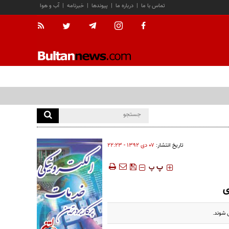
تماس با ما
|
درباره ما
|
پیوندها
|
خبرنامه
|
آب و هوا
تاریخ انتشار:
۰۷ دی ۱۳۹۲ - ۲۲:۲۳
‍‍‍ پ
پ
ی