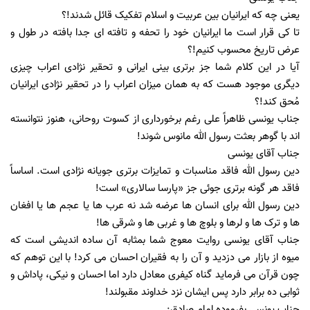
یعنی چه که ایرانیان بین عربیت و اسلام تفکیک قائل شدند!؟
تا کی قرار است ما ایرانیان خود را تحفه و تافته ای جدا بافته در طول و
عرض تاریخ محسوب کنیم!؟
آیا در این کلام شما جز برتری بینی ایرانی و تحقیر نژادی اعراب چیزی
دیگری موجود هست که به همان میزان اعراب را در تحقیر نژادی ایرانیان
مُحق کند!؟
جناب یونسی ظاهراً علی رغم برخورداری از کسوت روحانی، هنوز نتوانسته
اند با گوهر بعثت رسول الله مانوس شوند!
جناب آقای یونسی
دین رسول الله فاقد مناسبات و تمایزات برتری جویانه نژادی است. اساساً
فاقد هر گونه برتری جوئی جز «پارسا سالاری» است!
دین رسول الله برای انسان ها عرضه شد نه عرب ها یا عجم ها یا افغان
ها و ترک ها و لرها و بلوچ ها و غربی ها و شرقی ها!
جناب آقای یونسی روایت معوج شما بمثابه آن ساده اندیشی است که
میوه از بازار می دزدید و آن را به فقیران احسان می کرد! با این توهم که
چون قرآن می فرماید گناه کیفری معادل دارد اما احسان و نیکی، پاداش و
ثوابی ده برابر دارد پس ایشان نزد خداوند مقبولند!
جناب یونسی بفرموده امام صادق: