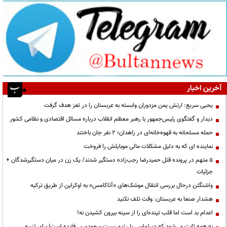
آخرین اخبار
یحیی سریع: ارتش یمن مزدوران وابسته به عربستان را در تعز هدف گرفت
دیدار و گفتگوی رئیس‌جمهور با رهبر معظم انقلاب درباره مسائل اقتصادی و نظامی کشور
حمله مسلحانه به قهوه‌خانه‌ای در زاهدان؛ ۲ نفر جان باختند
نماینده ای که به دلیل مشکلات مالی موبایلش را فروخت
۵ متهم در پرونده قتل حمیدرضا رجب‌زاده دستگیر شدند/ یک زن در میان دستگیرشدگان +
جزئیات
واشنگتن درحال بررسی انتقال موشک‌های «آتاکامس» به اوکراین از طریق ترکیه
هشدار صنعا به عربستان: وقت تلف نکنید
اعدام بد است اما قلب تپنده‌ای را از سینه بیرون کشیدن نه!
به همه ثابت می‌شود که دیپلماسی با رژیم پست سعودی بی‌فایده است| برای تنبیه