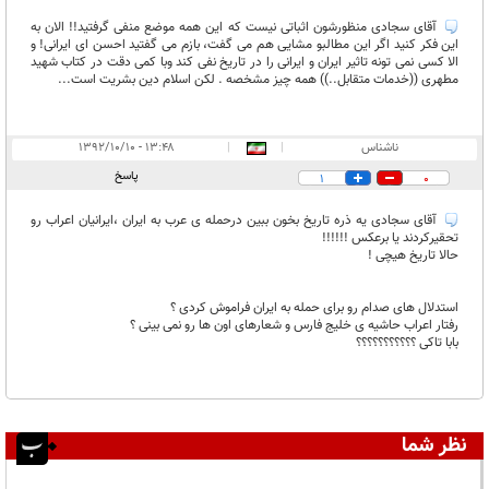
آقای سجادی منظورشون اثباتی نیست که این همه موضع منفی گرفتید!! الان به
این فکر کنید اگر این مطالبو مشایی هم می گفت، بازم می گفتید احسن ای ایرانی! و
الا کسی نمی تونه تاثیر ایران و ایرانی را در تاریخ نفی کند وبا کمی دقت در کتاب شهید
مطهری ((خدمات متقابل..)) همه چیز مشخصه . لکن اسلام دین بشریت است...
ناشناس
|
|
۱۳:۴۸ - ۱۳۹۲/۱۰/۱۰
پاسخ
1
0
آقای سجادی یه ذره تاریخ بخون ببین درحمله ی عرب به ایران ،ایرانیان اعراب رو
تحقیرکردند یا برعکس !!!!!!
حالا تاریخ هیچی !
استدلال های صدام رو برای حمله به ایران فراموش کردی ؟
رفتار اعراب حاشیه ی خلیج فارس و شعارهای اون ها رو نمی بینی ؟
بابا تاکی ؟؟؟؟؟؟؟؟؟؟؟
نظر شما