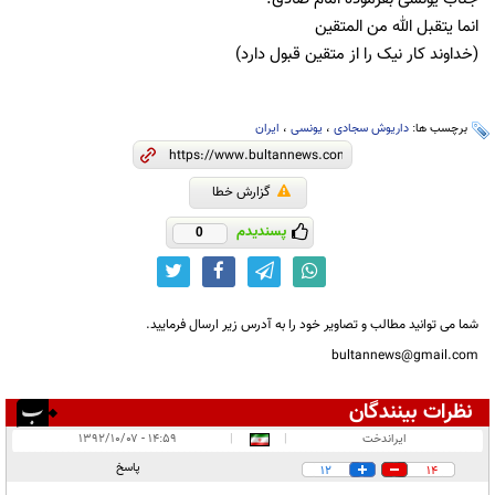
انما یتقبل الله من المتقین
(خداوند کار نیک را از متقین قبول دارد)
برچسب ها:
داریوش سجادی
،
یونسی
،
ایران
گزارش خطا
پسندیدم
0
شما می توانید مطالب و تصاویر خود را به آدرس زیر ارسال فرمایید.
bultannews@gmail.com
نظرات بینندگان
انتشار یافته:
۱۳
ایراندخت
|
|
۱۴:۵۹ - ۱۳۹۲/۱۰/۰۷
در انتظار بررسی:
۱
پاسخ
12
14
غیر قابل انتشار:
۹