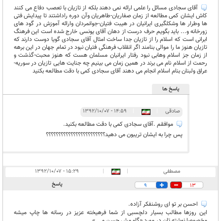
آقای سجادی مسائل را علمی ارائه نمی دهند بلکه از تازیان با تعصب دفاع می کنند
کاش ایشان کمی مطالعه از زمان صفاریان-طاهریان وآن دوره راداشتند تا پیدایش فتی
ها وطرار ها وشکلگیری ایرانیان در هیبت فتیان-جوانمردان وارائه آموزش در گود های
زورخانه و... باید بگویم حرف درست از دهان آقای یونسی خارج شده است این فرهنگ
ابرانی است که اسلام را از تازیان جدا ساخت امثال آقای سجادی گویا دوست دارند که
تازیان هنوز ما را موالی بنامند اگر انقلاب فرهنگی فتیان نبود در تمام جهان در این برهه
از زمان جز اسلام وهابی نبود رفتار ایرانیان مسلمان هست که هنوز محبت-گذشت و
رحمت از اسلام نام می برند در همین زمان می بینیم چه جنایت هایی تازیان در سوریه-
عراق ولبنان بنام اسلام انجام می دهند آقای سجادی کمی با دقت مطالعه بکنید
پاسخ ها
صادقی
|
|
۱۴:۵۹ - ۱۳۹۲/۱۰/۰۷
موافقم .آقای سجادی کمی با دقت مطالعه بکنید.
پس چرا به ایشان تریبون می دهید؟؟؟؟؟؟؟؟؟؟؟؟؟؟؟؟؟؟؟؟؟؟؟؟
مصطفی
|
|
۱۵:۲۹ - ۱۳۹۲/۱۰/۰۷
پاسخ
9
13
احسن بر تو ای روشنفکر آزاده.
این روزها مطالب بسیار دلچسبی از شما فرهیخته عزیز در رسانه ها چاپ میشه
مخصوصا نوشته تان در مورد «گاو مش حسن و .. »