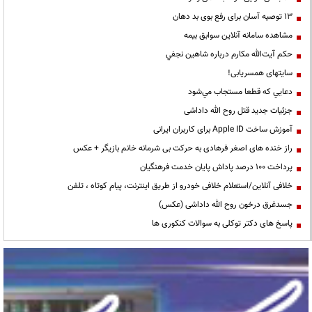
13 توصیه آسان برای رفع بوی بد دهان
مشاهده سامانه آنلاين سوابق بیمه
حكم آيت‌الله مكارم درباره شاهين نجفي
سایتهای همسریابی!
دعايي كه قطعا مستجاب مي‌شود
جزئیات جدید قتل روح الله داداشی
آموزش ساخت Apple ID برای کاربران ایرانی
راز خنده های اصغر فرهادی به حرکت بی شرمانه خانم بازیگر + عکس
پرداخت ۱۰۰ درصد پاداش پایان خدمت فرهنگیان
خلافی آنلاین/استعلام خلافی خودرو از طریق اینترنت، پیام کوتاه ، تلفن
جسدغرق درخون روح الله داداشی (عکس)
پاسخ های دکتر توکلی به سوالات کنکوری ها