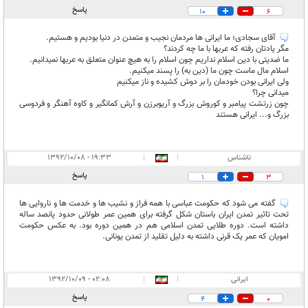
پاسخ
10
6
آقای سجادی؛ ما ایرانی ها مردمان نجیب و متمدن در دنیا بودیم و هستیم.
مگر یادتان رفته که عربها با ما چه کردند؟
ما ضدیتی با دین اسلام نداریم چون اسلام را به هیچ عنوان متعلق به عربها نمیدانیم.
اسلام مال ماست چون ما (دین به) را پسند میکنیم.
ولی ایرانی بودن خودمان را بر دوش کشیده و ناز میکنیم
میدانی چرا؟
چون زرتشت پیامبر و کوروش بزرگ و آریوبرزن و آرش کمانگیر و کاوه آهنگر و فردوسی
بزرگ و... ایرانی هستند
ناشناس
|
|
۱۹:۳۳ - ۱۳۹۲/۱۰/۰۸
پاسخ
1
3
گفته می شود که حکومت عباسی با همه فراز و نشیب ها و خدمت ها و ناروایی ها
تحت تاثیر تمدن ایران باستان شکل گرفته برای همین عمر طولانی حدود پانصد ساله
داشته است. دوره طلایی تمدن اسلامی هم در همین دوره بود. به عکس حکومت
امویان که عمر یک قرنی داشته به دلیل تقلید از تمدن یونانی.
ایرانی
|
|
۰۲:۰۸ - ۱۳۹۲/۱۰/۰۹
پاسخ
4
0