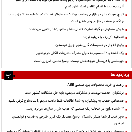
آل‌سعود باید با اقدام نظامی تحقیرشان کنیم
تاراج هویت ملی در بازار بی‌صاحب پوشاک؛ مسئولان نظارت کجا خوابیده‌اند؟ / زیر سایه
جنگ، جامعه در حال بی‌حیا شدن است
هوش مصنوعی چگونه عملیات فضاپیماها و ماهواره‌ها را تغییر می‌دهد؟
انفجارها کی‌یف را دوباره لرزاند
وقوع انفجار در تاسیسات گازی شهر جبیل عربستان
یک کشته و ۱۲ مسموم به دنبال مصرف مشروبات الکلی در نیشابور
دیپلماسی با عربستان نتیجه‌بخش نیست؛ پاسخ نظامی ضروری است
پربازدید ها
راهنمای خرید محصولات برق صنعتی ABB
پزشکیان: خدمت بی‌منت و مشارکت مردمی، پایه حل مشکلات کشور است
صمصامی خطاب به پزشکیان: به شما اطلاعات غلط دادند؛ مردم را ساده‌لوح فرض نکنید!
3 اشتباه رایج در انتخاب رنگ صنعتی که هزینه‌اش را سال‌ها می‌پردازید...
«چرا نباید از شما متنفر باشند؟»؛ پاسخ معنادار یک کاربر خارجی به قدرت و توانمندی
ایرانیان
صمصامی خطاب به پزشکیان: خودتان در مجلس بودید؛ دیدید انتقادات نمایندگان درباره