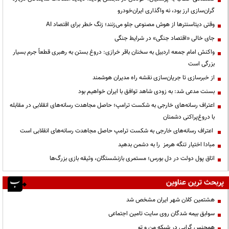
گران‌سازی ارز بود، نه واگذاری ایران‌خودرو
وقتی دیتاسنترها از هوش مصنوعی جلو می‌زنند؛ زنگ خطر برای اقتصاد AI
جای خالی «اقتصاد جنگی» در شرایط جنگی
واکنش امام جمعه اردبیل به سخنان باقر خرازی: دروغ بستن به رهبری قطعاً جرم بسیار
بزرگی است
از خبرسازی تا جریان‌سازی نقشه راه مدیران هوشمند
بسنت مدعی شد: به زودی شاهد توافق با ایران خواهیم بود
اعتراف رسانه‌های خارجی به شکست ترامپ؛ حاصل مجاهدت رسانه‌های انقلابی در مقابله
با دروغ‌پراکنی دشمنان
اعتراف رسانه‌های خارجی به شکست ترامپ حاصل مجاهدت رسانه‌های انقلابی است
مبادا اختیار تنگه هرمز را به دشمن بدهید
اتاق پول دولت در دل بورس؛ مستمری بازنشستگان، وثیقه بازی بزرگ‌ها
پربحث ترین عناوین
هشتمین کلان شهر ایران مشخص شد
سوابق بیمه شدگان روی سایت تامین اجتماعی
همجنس گرایی در شبکه من و تو