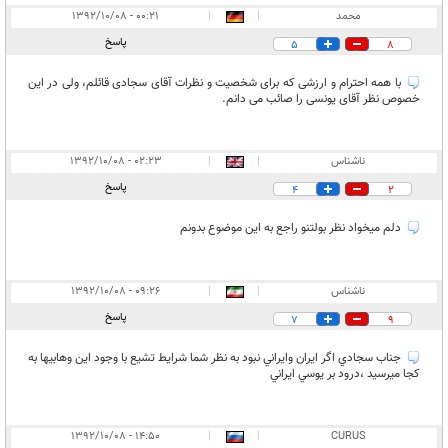
محمد
|
|
۰۰:۲۱ - ۱۳۹۲/۱۰/۰۸
پاسخ
5
8
با همه احترام و ارزشی که برای شخصیت و نظرات آقای سجادی قائلم، ولی در این
خصوص نظر آقای یونسی را صائب می دانم.
ناشناس
|
|
۰۲:۲۳ - ۱۳۹۲/۱۰/۰۸
پاسخ
4
2
دلم ميخواد نظر بولتنو راجع به اين موضوع بدونم
ناشناس
|
|
۰۹:۲۶ - ۱۳۹۲/۱۰/۰۸
پاسخ
7
9
جناب سجادي اگر ايران وايراني نبود به نظر شما شرايط تشيع با وجود اين وهابيها به
كجا ميرسيد ،درود بر يوسي ايراني
۱۴:۵۰ - ۱۳۹۲/۱۰/۰۸
|
|
CURUS