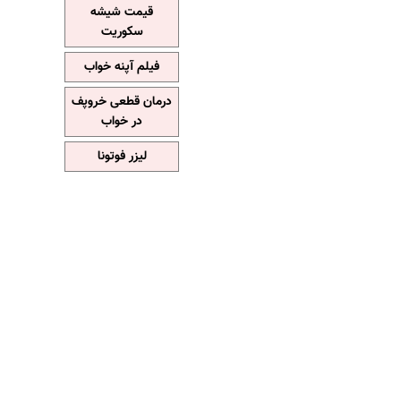
قیمت شیشه
سکوریت
فیلم آپنه خواب
درمان قطعی خروپف
در خواب
لیزر فوتونا