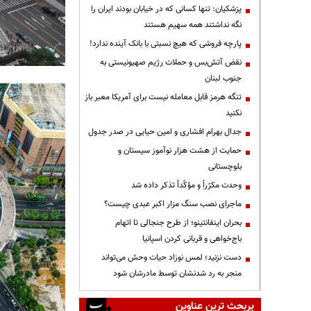
پزشکیان: تنها کسانی که در خیابان بودند ایران را
نگه نداشتند همه سهیم هستند
پارچه فروشی که هیچ نسبتی با بانک آینده ندارد!
نقض آتش‌بس و حملات رژیم صهیونیستی به
جنوب لبنان
تنگه هرمز قابل معامله نیست برای آمریکا معبر باز
نکنید
جدال بهرام افشاری و امین حیایی در صدر جدول
حمایت از هشت هزار نوآموز سیستان و
بلوچستانی
وحدت مکرّراً و مؤکّداً تذکر داده شد
ماجرای نصب سنگ مزار اکبر عبدی چیست؟
بحران اینفانتینو؛ از طرح جنجالی تا اتهام
باج‌خواهی و قربانی کردن اسپانیا
دست نزنید؛ لمس نوزاد حیات وحش می‌تواند
منجر به رد شدنشان توسط مادرشان شود
پربحث ترین عناوین