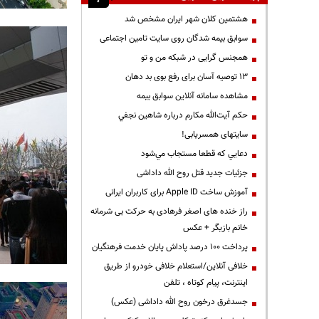
هشتمین کلان شهر ایران مشخص شد
سوابق بیمه شدگان روی سایت تامین اجتماعی
همجنس گرایی در شبکه من و تو
13 توصیه آسان برای رفع بوی بد دهان
مشاهده سامانه آنلاين سوابق بیمه
حكم آيت‌الله مكارم درباره شاهين نجفي
سایتهای همسریابی!
دعايي كه قطعا مستجاب مي‌شود
جزئیات جدید قتل روح الله داداشی
آموزش ساخت Apple ID برای کاربران ایرانی
راز خنده های اصغر فرهادی به حرکت بی شرمانه
خانم بازیگر + عکس
پرداخت ۱۰۰ درصد پاداش پایان خدمت فرهنگیان
خلافی آنلاین/استعلام خلافی خودرو از طریق
اینترنت، پیام کوتاه ، تلفن
جسدغرق درخون روح الله داداشی (عکس)