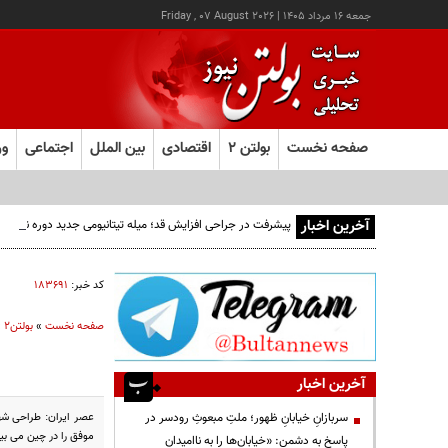
جمعه ۱۶ مرداد ۱۴۰۵
|
Friday , 07 August 2026
صفحه نخست
بولتن ۲
اقتصادی
بین الملل
اجتماعی
ور
آخرین اخبار
پیشرفت در جراحی افزایش قد؛ میله تیتانیومی جدید دوره نقاهت
کد خبر:
۱۸۳۶۹۱
صفحه نخست
»
بولتن2
»
آخرین اخبار
عصر ایران: طراحی شه
سربازانِ خیابانِ ظهور؛ ملتِ مبعوثِ رودسر در
موفق را در چین می بین
پاسخ به دشمن: «خیابان‌ها را به ناامیدان