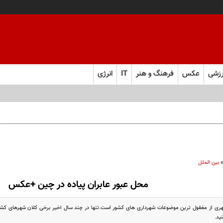
زشی
عکس
فرهنگ و هنر
IT
انرژی
 را از چند ماه به چند هفته کاهش می‌دهد
بین الملل
محل عبور عابران پیاده در چین +عکس
ری از مغفول ترین موضوعات شهرداری های کشور است.تنها در چند سال اخیر برخی کلان شهرهای کشور ب
ید.