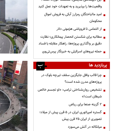
واقعیت‌ها را بپذیرید و به تعهدات خود عمل کنید
امید مالباختگان رمزارز آبکی به فروش اموال
محکومان
از التماس تا فروپاشی هژمونی دلار
مطالبه برای شکستن انحصار پیمانکاری؛ نظارت
دقیق بر واگذاری پروژه‌ها، راهکار مقابله با فساد
حمله نیروهای اسرائیلی به خبرنگار پرس‌تی‌وی
پربازدید ها
چرا قالب وافل جایگزین سقف تیرچه بلوک در
پروژه‌های مدرن شده است؟
تشخیص روان‌شناختی ترامپ: «او تجسم خالص
شیطان است!»
۲ گزینه صنعا برای ریاض
گستره امپراتوری ایران در ۵ قرن پیش از میلاد؛
تصویری از ایران ۲۵ قرن پیش
میانکاله در آتش می‌سوزد