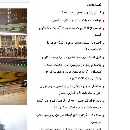
نمی‌دهیم»
اعلام پایان مراسم اربعین ۱۴۰۵
توقف صادرات نفت عربستان به آمریکا
ترامپ از افشای کمبود مهمات آمریکا خشمگین
است
اجازه باز شدن مسیر دوم در تنگه هرمز را
نخواهیم داد
فرق است میان مجاهدان در میدان و ساکتین
یکصد و پنجاه و سومین شب خدمت؛ موکب
شهدای رزکان، تریبون مردم و مطالبه‌گر حل
ریشه‌ای مشکلات شهری
هشدار حاجی دلیگانی درباره تغییر سهم دریای
خزر و مخالفت با واگذاری امتیاز
باید افراد کارآمدتر را به کار گرفت/ کاری می کنیم
در معیشت مردم مشکلی پیش نیاید
هدف قرار گرفتن اتاق‌ فرماندهی مزدوران عربستان
در یمن
این دیپلماسی نمایشی، شکست خورده است/