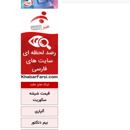
لینک های مفید
قیمت شیشه
سکوریت
آلپاری
بیم دتکتور