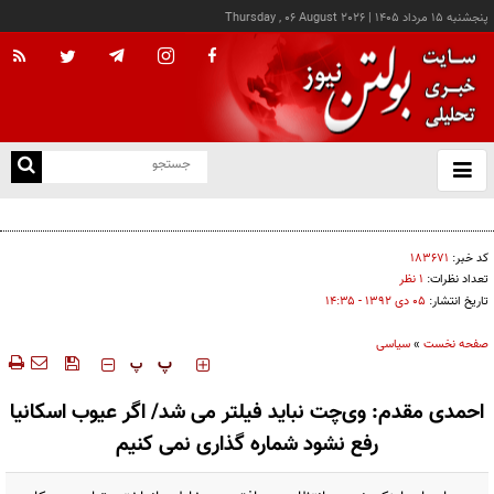
پنجشنبه ۱۵ مرداد ۱۴۰۵
|
Thursday , 06 August 2026
از
و
ته
رویترز: هشدار صریح ایران خطر شروع جنگ را متوقف کرد
ن
نو
کد خبر:
۱۸۳۶۷۱
تعداد نظرات:
۱ نظر
تاریخ انتشار:
۰۵ دی ۱۳۹۲ - ۱۴:۳۵
صفحه نخست
»
سیاسی
‍‍‍ پ
پ
احمدی مقدم: وی‌چت نباید فیلتر می شد/ اگر عیوب اسکانیا
رفع نشود شماره گذاری نمی کنیم