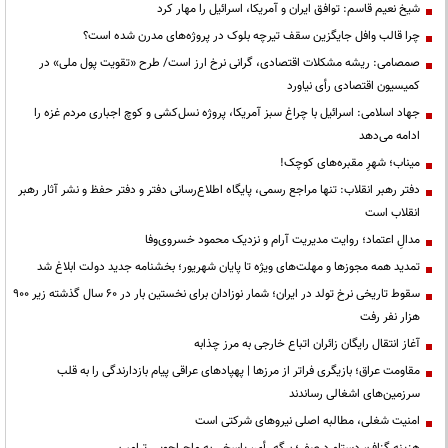
شیخ نعیم قاسم: توافق ایران و آمریکا، اسرائیل را مهار کرد
چرا قالب وافل جایگزین سقف تیرچه بلوک در پروژه‌های مدرن شده است؟
صمصامی: ریشه مشکلات اقتصادی، گرانی نرخ ارز است/ طرح «تقویت پول ملی» در
کمیسیون اقتصادی رأی نیاورد
جهاد اسلامی: اسرائیل با چراغ سبز آمریکا، پروژه نسل‌کشی و کوچ اجباری مردم غزه را
ادامه می‌دهد
میناب؛ شهرِ مقبره‌های کوچک!
دفتر رهبر انقلاب: تنها مراجع رسمی، پایگاه اطلاع‌رسانی دفتر و دفتر حفظ و نشر آثار رهبر
انقلاب است
مدالِ اعتماد؛ روایت مدیریت آرام و نزدیک محمود خسروی‌وفا
تمدید همه مجوزها و مهلت‌های ویژه تا پایان شهریور؛ بخشنامه جدید دولت ابلاغ شد
سقوط تاریخی نرخ تولد در ایران؛ شمار نوزادان برای نخستین بار در ۶۰ سال گذشته زیر ۹۰۰
هزار نفر رفت
آغاز انتقال رایگان زائران اتباع خارجی به مرز چذابه
مقاومت عراق؛ بازیگری فراتر از مرزها | پهپادهای عراقی پیام بازدارندگی را به قلب
سرزمین‌های اشغالی رساندند
‌امنیت شغلی، مطالبه اصلی نیروهای شرکتی است