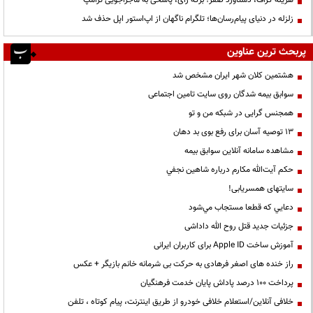
هزینه گزاف، دستاورد صفر؛ برگه رأی، پاسخی به ماجراجویی ترامپ
زلزله در دنیای پیام‌رسان‌ها؛ تلگرام ناگهان از اپ‌استور اپل حذف شد
پربحث ترین عناوین
هشتمین کلان شهر ایران مشخص شد
سوابق بیمه شدگان روی سایت تامین اجتماعی
همجنس گرایی در شبکه من و تو
13 توصیه آسان برای رفع بوی بد دهان
مشاهده سامانه آنلاين سوابق بیمه
حكم آيت‌الله مكارم درباره شاهين نجفي
سایتهای همسریابی!
دعايي كه قطعا مستجاب مي‌شود
جزئیات جدید قتل روح الله داداشی
آموزش ساخت Apple ID برای کاربران ایرانی
راز خنده های اصغر فرهادی به حرکت بی شرمانه خانم بازیگر + عکس
پرداخت ۱۰۰ درصد پاداش پایان خدمت فرهنگیان
خلافی آنلاین/استعلام خلافی خودرو از طریق اینترنت، پیام کوتاه ، تلفن