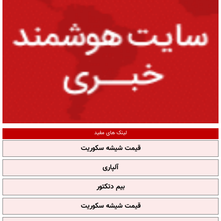
لینک های مفید
قیمت شیشه سکوریت
آلپاری
بیم دتکتور
قیمت شیشه سکوریت