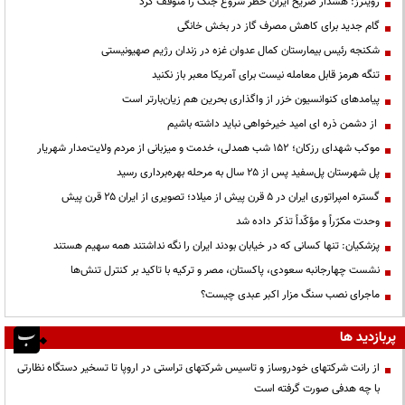
رویترز: هشدار صریح ایران خطر شروع جنگ را متوقف کرد
گام جدید برای کاهش مصرف گاز در بخش خانگی
شکنجه رئیس بیمارستان کمال عدوان غزه در زندان رژیم صهیونیستی
تنگه هرمز قابل معامله نیست برای آمریکا معبر باز نکنید
پیامدهای کنوانسیون خزر از واگذاری بحرین هم زیان‌بارتر است
از دشمن ذره ای امید خیرخواهی نباید داشته باشیم
موکب شهدای رزکان؛ ۱۵۲ شب همدلی، خدمت و میزبانی از مردم ولایت‌مدار شهریار
پل شهرستان پل‌سفید پس از ۲۵ سال به مرحله بهره‌برداری رسید
گستره امپراتوری ایران در ۵ قرن پیش از میلاد؛ تصویری از ایران ۲۵ قرن پیش
وحدت مکرّراً و مؤکّداً تذکر داده شد
پزشکیان: تنها کسانی که در خیابان بودند ایران را نگه نداشتند همه سهیم هستند
نشست چهارجانبه سعودی، پاکستان، مصر و ترکیه با تاکید بر کنترل تنش‌ها
ماجرای نصب سنگ مزار اکبر عبدی چیست؟
پربازدید ها
از رانت‌ شرکتهای خودروساز و تاسیس شرکتهای تراستی در اروپا تا تسخیر دستگاه نظارتی
با چه هدفی صورت گرفته است