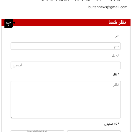
bultannews@gmail.com
نظر شما
نام
ایمیل
* نظر
* کد امنیتی