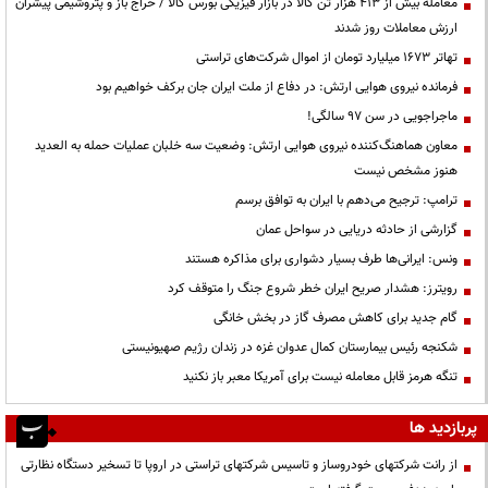
معامله بیش از ۴۱۳ هزار تن کالا در بازار فیزیکی بورس کالا / حراج باز و پتروشیمی پیشران
ارزش معاملات روز شدند
تهاتر ۱۶۷۳ میلیارد تومان از اموال شرکت‌های تراستی
فرمانده نیروی هوایی ارتش: در دفاع از ملت ایران جان برکف خواهیم بود
ماجراجویی در سن ۹۷ سالگی!
معاون هماهنگ‌کننده نیروی هوایی ارتش: وضعیت سه خلبان عملیات حمله به العدید
هنوز مشخص نیست
ترامپ: ترجیح می‌دهم با ایران به توافق برسم
گزارشی از حادثه دریایی در سواحل عمان
ونس: ایرانی‌ها طرف بسیار دشواری برای مذاکره هستند
رویترز: هشدار صریح ایران خطر شروع جنگ را متوقف کرد
گام جدید برای کاهش مصرف گاز در بخش خانگی
شکنجه رئیس بیمارستان کمال عدوان غزه در زندان رژیم صهیونیستی
تنگه هرمز قابل معامله نیست برای آمریکا معبر باز نکنید
پربازدید ها
از رانت‌ شرکتهای خودروساز و تاسیس شرکتهای تراستی در اروپا تا تسخیر دستگاه نظارتی