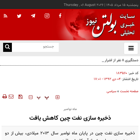
پنجشنبه ۱۵ مرداد ۱۴۰۵
|
Thursday , 06 August 2026
از
و
ته
دستگیری ۸ نفر از اشرار مسلح شاخص و مرتبطین گروهک‌های تروریستی
ن
نو
کد خبر:
۱۸۳۵۶۰
تاریخ انتشار:
۰۴ دی ۱۳۹۲ - ۱۷:۰۱
صفحه نخست
»
سیاسی
‍‍‍ پ
پ
ماه نوامبر
ذخیره سازی نفت چین کاهش یافت
ذخیره سازی نفت چین در پایان ماه نوامبر سال ٢٠١٣ میلادی، بیش از دو