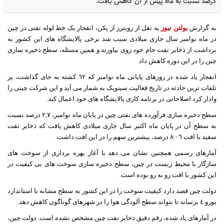
درصد نسبت به ماه پیش از آن کاهش یافت.
به گزارش
بولتن نیوز
به نقل از رویترز از پکن، انفجار یک خط لوله نفتی در چین
در ماه نوامبر سال جاری میلادی سبب شد برخی پالایشگاه های این کشور به
برداشت از ذخایر نفت خام خود روی بیاورند و همین مسئله، سطح ذخیره سازی
چین را در این دوره کاهش داد.
انفجار یاد شده در روزهای پایانی ماه نوامبر که ٦٢ کشته به جای گذاشت، پر
تلفات ترین حادثه در تاریخ فعالیت سینوپک به شمار می آید و این شرکت چینی را
وادار کرد اصلاحاتی در برنامه کاری پالایشگاه های خود اعمال کند.
سطح ذخیره سازی فرآورده های نفتی چین در پایان ماه نوامبر، ٢,٧ درصد نسبت
به سطح آن در پایان ماه اکتبر سال جاری میلادی کاهش یافت که ذخایر نفت
سفید با افت ٨.٠٦ درصد، بیشترین سهم را در این افت داشت.
آمارهای رسمی همچنین نشان می دهد با آغاز بهره برداری از سوخت های
سازگار با محیط زیست در چین، سطح ذخیره سازی سوخت های بی کیفیت در
این کشور با افت رو به رو بوده است.
دولت چین قصد دارد کیفیت سوخت را در این کشور به سطح مشابه با استاندارد
یورو ٤ برساند تا بتواند سطح آلودگی هوا را در شهرهای گوناگون کاهش دهد.
در آمارهای یاد شده، رقم دقیق ذخایر نفت چین مشخص نشده است. دولت چین،