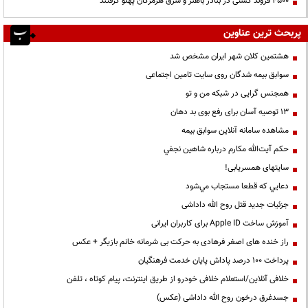
۴۵۰۰ فروند کشتی در بنادر باهنر و شرق هرمزگان پهلو گرفتند
پربحث ترین عناوین
هشتمین کلان شهر ایران مشخص شد
سوابق بیمه شدگان روی سایت تامین اجتماعی
همجنس گرایی در شبکه من و تو
13 توصیه آسان برای رفع بوی بد دهان
مشاهده سامانه آنلاين سوابق بیمه
حكم آيت‌الله مكارم درباره شاهين نجفي
سایتهای همسریابی!
دعايي كه قطعا مستجاب مي‌شود
جزئیات جدید قتل روح الله داداشی
آموزش ساخت Apple ID برای کاربران ایرانی
راز خنده های اصغر فرهادی به حرکت بی شرمانه خانم بازیگر + عکس
پرداخت ۱۰۰ درصد پاداش پایان خدمت فرهنگیان
خلافی آنلاین/استعلام خلافی خودرو از طریق اینترنت، پیام کوتاه ، تلفن
جسدغرق درخون روح الله داداشی (عکس)