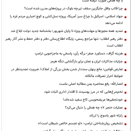
با چه هدفی صورت گرفته است
چرا قالب وافل جایگزین سقف تیرچه بلوک در پروژه‌های مدرن شده است؟
جهاد اسلامی: اسرائیل با چراغ سبز آمریکا، پروژه نسل‌کشی و کوچ اجباری مردم غزه را
ادامه می‌دهد
تمدید همه مجوزها و مهلت‌های ویژه تا پایان شهریور؛ بخشنامه جدید دولت ابلاغ شد
دفتر رهبر انقلاب: تنها مراجع رسمی، پایگاه اطلاع‌رسانی دفتر و دفتر حفظ و نشر آثار رهبر
انقلاب است
هزینه گزاف، دستاورد صفر؛ برگه رأی، پاسخی به ماجراجویی ترامپ
جزئیات مذاکرات ایران و عمان برای بازگشایی تنگه هرمز
تعارض قوانین؛ مانع پنهان سنددار شدن بخش بزرگی از املاک/ ضرورت تجدیدنظر در
ضوابط احراز تصرفات مالکانه
انصارالله: رفع محاصره یمن مطالبه اصلی ماست
تخم‌مرغ‌هایی که در مرز پوسیدند تا اقتدار اداری اثبات شود
خودتحقیرها عریضه‌نویس کاخ سفید شده‌اند!
عملیات «نصر ۷» چه هدفی را دنبال می‌کرد؟
زلزله شهر یاسوج را لرزاند
تشخیص روان‌شناختی ترامپ: «او تجسم خالص شیطان است!»