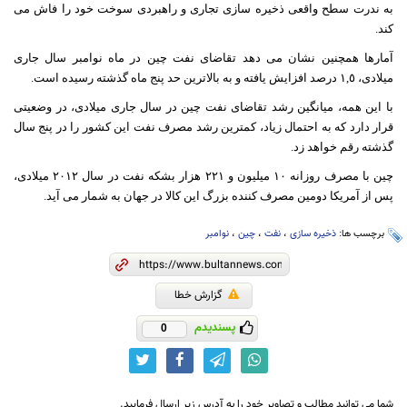
به ندرت سطح واقعی ذخیره سازی تجاری و راهبردی سوخت خود را فاش می
کند.
آمارها همچنین نشان می دهد تقاضای نفت چین در ماه نوامبر سال جاری
میلادی، ١,٥ درصد افزایش یافته و به بالاترین حد پنج ماه گذشته رسیده است.
با این همه، میانگین رشد تقاضای نفت چین در سال جاری میلادی، در وضعیتی
قرار دارد که به احتمال زیاد، کمترین رشد مصرف نفت این کشور را در پنج سال
گذشته رقم خواهد زد.
چین با مصرف روزانه ١٠ میلیون و ٢٢١ هزار بشکه نفت در سال ٢٠١٢ میلادی،
پس از آمریکا دومین مصرف کننده بزرگ این کالا در جهان به شمار می آید.
برچسب ها:
ذخیره سازی
،
نفت
،
چین
،
نوامبر
گزارش خطا
پسندیدم
0
شما می توانید مطالب و تصاویر خود را به آدرس زیر ارسال فرمایید.