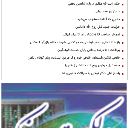
حكم آيت‌الله مكارم درباره شاهين نجفي
سایتهای همسریابی!
دعايي كه قطعا مستجاب مي‌شود
جزئیات جدید قتل روح الله داداشی
آموزش ساخت Apple ID برای کاربران ایرانی
راز خنده های اصغر فرهادی به حرکت بی شرمانه خانم بازیگر + عکس
پرداخت ۱۰۰ درصد پاداش پایان خدمت فرهنگیان
خلافی آنلاین/استعلام خلافی خودرو از طریق اینترنت، پیام کوتاه ، تلفن
جسدغرق درخون روح الله داداشی (عکس)
پاسخ های دکتر توکلی به سوالات کنکوری ها