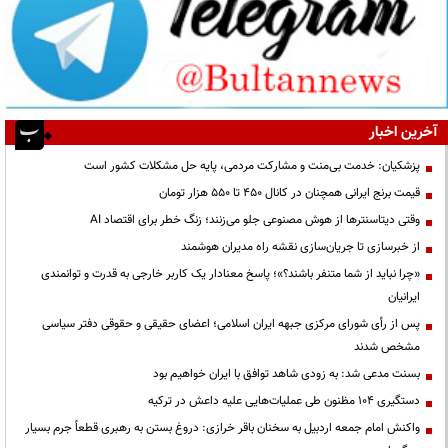
آخرین اخبار
پزشکیان: خدمت بی‌منت و مشارکت مردمی، پایه حل مشکلات کشور است
قیمت‌ برنج ایرانی همچنان در کانال ۴۵۰ تا ۵۵۰ هزار تومان
وقتی دیتاسنترها از هوش مصنوعی جلو می‌زنند؛ زنگ خطر برای اقتصاد AI
از خبرسازی تا جریان‌سازی نقشه راه مدیران هوشمند
«چرا نباید از شما متنفر باشند؟»؛ پاسخ معنادار یک کاربر خارجی به قدرت و توانمندی
ایرانیان
پس از رأی شورای مرکزی جبهه ایران اسلامی؛ اعضای حقیقی و حقوقی دفتر سیاسی
مشخص شدند
بسنت مدعی شد: به زودی شاهد توافق با ایران خواهیم بود
دستگیری ۱۰۴ مظنون طی عملیات‌هایی علیه داعش در ترکیه
واکنش امام جمعه اردبیل به سخنان باقر خرازی: دروغ بستن به رهبری قطعاً جرم بسیار