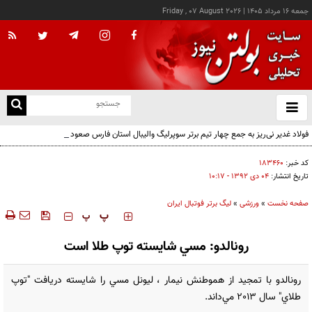
جمعه ۱۶ مرداد ۱۴۰۵
|
Friday , 07 August 2026
از
و
ته
فولاد غدیر نی‌ریز به جمع چهار تیم برتر سوپرلیگ والیبال استان فارس صعود کرد
ن
نو
کد خبر:
۱۸۳۴۶۰
تاریخ انتشار:
۰۴ دی ۱۳۹۲ - ۱۰:۱۷
صفحه نخست
»
ورزشی
»
لیگ برتر فوتبال ایران
‍‍‍ پ
پ
رونالدو: مسي شايسته توپ طلا است
رونالدو با تمجيد از هموطنش نيمار ، ليونل مسي را شايسته دريافت "توپ
طلاي" سال 2013 مي‌داند.