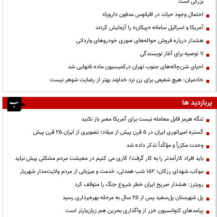
بزرگی است
احتمال وجود حیات در اقیانوس مدفون «اروپا»
آمریکا و اسرائیل سامانه «پیکان» را آزمایش کردند
هشدار درباره فروش حواله‌های صوری خودروهای وارداتی
۷ توصیه برای آغاز نویسندگی
احیای شن‌چاله‌های جنوب تهران درکمیسیون ماده ۵نهایی شد
خادمیان: هیچ شفیعی برای زن نزد خداوند بهتر از رضایت شوهر نیست
پربازدید ها
تنگه هرمز قابل معامله نیست برای آمریکا معبر باز نکنید
گستره امپراتوری ایران در ۵ قرن پیش از میلاد؛ تصویری از ایران ۲۵ قرن پیش
وحدت مکرّراً و مؤکّداً تذکر داده شد
باید افراد کارآمدتر را به کار گرفت/ کاری می کنیم در معیشت مردم مشکلی پیش نیاید
موکب شهدای رزکان؛ ۱۵۲ شب همدلی، خدمت و میزبانی از مردم ولایت‌مدار شهریار
رویترز: هشدار صریح ایران خطر شروع جنگ را متوقف کرد
پل شهرستان پل‌سفید پس از ۲۵ سال به مرحله بهره‌برداری رسید
پیامدهای کنوانسیون خزر از واگذاری بحرین هم زیان‌بارتر است