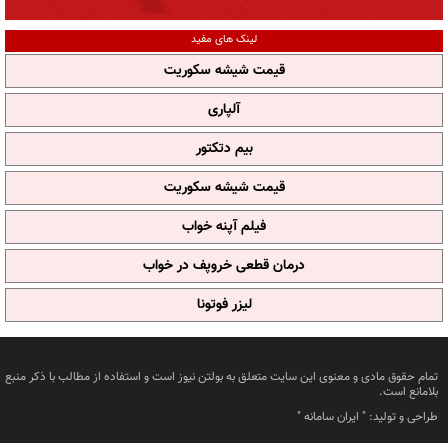
لینک های مفید
قیمت شیشه سکوریت
آلپاری
بیم دتکتور
قیمت شیشه سکوریت
فیلم آپنه خواب
درمان قطعی خروپف در خواب
لیزر فوتونا
تمام حقوق مادی و معنوی این سایت متعلق به بولتن نیوز است و استفاده از مطالب با ذکر منبع
بلامانع است.
طراحی و تولید: "
ایران سامانه
"