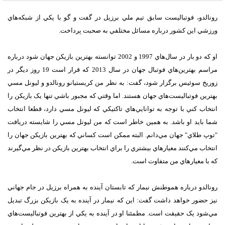
رونالدو، فوتباليست سابق تيم ملي برزيل در گفت و گو با يکي از شبکه‌هاي
ورزشي اين کشور درباره مسائل مختلفي به صحبت پرداخت.
او که دو بار در سال‌هاي 1997 و 2002 توانسته بهترين بازيکن جهان شود درباره
مراسم بهترين‌هاي فوتبال جهان در سال 2013 که قرار است 19 روز ديگر در
زوريخ سوئيس برگزار شود، گفت: به نظر من کريستيانو رونالدو و ليونل مسي
بهترين فوتباليست‌هاي جهان هستند. اما وقتي که مجبور باشي تنها يک بازيکن را
انتخاب کني با توجه به توانايي‌هاي تاکتيکي که ليونل مسي دارد، قطعا انتخاب
شما بايد او باشد. به همين خاطر است که من ليونل مسي را شايسته دريافت
"توپ طلاي" جهان مي‌دانم. البته ممکن است کساني که بهترين بازيکن جهان را
انتخاب مي‌کنند معيارهاي بيشتري را براي انتخاب بهترين بازيکن در نظر مي‌گيرند
که با معيارهاي من متفاوت است.
رونالدو درباره هموطنش نيمار که تابستان آينده به همراه برزيل در جام جهاني
نيز حضور خواهد داشت گفت: اين که نيمار در آينده به يک بازيکن بزرگ تبديل
مي‌شود يک حقيقت است. مطمئنا او در آينده به يکي از بهترين فوتباليست‌هاي