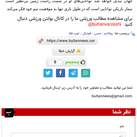
جهان تبديل خواهد شد. توانايي‌هاي او در سمت راست زمين بي‌نظير است.
نيمار بازيکن توانايي است که در طول بازي تنها به موفقيت تيم خود فکر مي‌کند.
برای مشاهده مطالب ورزشی ما را در کانال بولتن ورزشی دنبال
کنید
bultanvarzeshi@
برچسب ها:
رونالدو
،
مسی
،
فوتبال
،
توپ طلا
گزارش خطا
پسندیدم
0
شما می توانید مطالب و تصاویر خود را به آدرس زیر ارسال فرمایید.
bultannews@gmail.com
نظر شما
نام