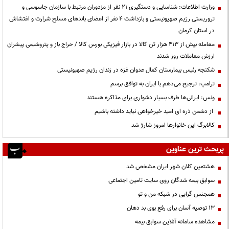
وزارت اطلاعات: شناسایی و دستگیری ۲۱ نفر از مزدوران مرتبط با سازمان جاسوسی و
تروریستی رژیم صهیونیستی و بازداشت ۴ نفر از اعضای باندهای مسلح شرارت و اغتشاش
در استان کرمان
معامله بیش از ۴۱۳ هزار تن کالا در بازار فیزیکی بورس کالا / حراج باز و پتروشیمی پیشران
ارزش معاملات روز شدند
شکنجه رئیس بیمارستان کمال عدوان غزه در زندان رژیم صهیونیستی
ترامپ: ترجیح می‌دهم با ایران به توافق برسم
ونس: ایرانی‌ها طرف بسیار دشواری برای مذاکره هستند
از دشمن ذره ای امید خیرخواهی نباید داشته باشیم
کالابرگ این خانوارها امروز شارژ شد
پربحث ترین عناوین
هشتمین کلان شهر ایران مشخص شد
سوابق بیمه شدگان روی سایت تامین اجتماعی
همجنس گرایی در شبکه من و تو
13 توصیه آسان برای رفع بوی بد دهان
مشاهده سامانه آنلاين سوابق بیمه