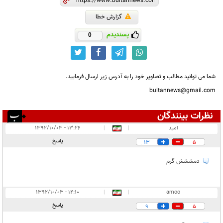
گزارش خطا
پسندیدم
0
شما می توانید مطالب و تصاویر خود را به آدرس زیر ارسال فرمایید.
bultannews@gmail.com
نظرات بینندگان
انتشار یافته:
۸
امید
|
|
۱۳:۲۶ - ۱۳۹۲/۱۰/۰۳
در انتظار بررسی:
۱
پاسخ
13
5
غیر قابل انتشار:
۸
دمششش گرم
۱۴:۱۰ - ۱۳۹۲/۱۰/۰۳
|
|
amoo
پاسخ
9
5