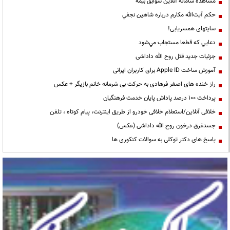
مشاهده سامانه آنلاين سوابق بیمه
حكم آيت‌الله مكارم درباره شاهين نجفي
سایتهای همسریابی!
دعايي كه قطعا مستجاب مي‌شود
جزئیات جدید قتل روح الله داداشی
آموزش ساخت Apple ID برای کاربران ایرانی
راز خنده های اصغر فرهادی به حرکت بی شرمانه خانم بازیگر + عکس
پرداخت ۱۰۰ درصد پاداش پایان خدمت فرهنگیان
خلافی آنلاین/استعلام خلافی خودرو از طریق اینترنت، پیام کوتاه ، تلفن
جسدغرق درخون روح الله داداشی (عکس)
پاسخ های دکتر توکلی به سوالات کنکوری ها