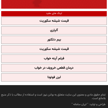
لینک های مفید
قیمت شیشه سکوریت
آلپاری
بیم دتکتور
قیمت شیشه سکوریت
فیلم آپنه خواب
درمان قطعی خروپف در خواب
لیزر فوتونا
تمام حقوق مادی و معنوی این سایت متعلق به بولتن نیوز است و استفاده از مطالب با ذکر منبع
بلامانع است.
طراحی و تولید: "
ایران سامانه
"