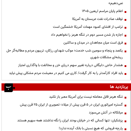
نمی‌دهیم»
اعلام پایان مراسم اربعین ۱۴۰۵
توقف صادرات نفت عربستان به آمریکا
ترامپ از افشای کمبود مهمات آمریکا خشمگین است
اجازه باز شدن مسیر دوم در تنگه هرمز را نخواهیم داد
فرق است میان مجاهدان در میدان و ساکتین
یکصد و پنجاه و سومین شب خدمت؛ موکب شهدای رزکان، تریبون مردم و مطالبه‌گر حل
ریشه‌ای مشکلات شهری
هشدار حاجی دلیگانی درباره تغییر سهم دریای خزر و مخالفت با واگذاری امتیاز
باید افراد کارآمدتر را به کار گرفت/ کاری می کنیم در معیشت مردم مشکلی پیش نیاید
پربازدید ها
تنگه هرمز قابل معامله نیست برای آمریکا معبر باز نکنید
گستره امپراتوری ایران در ۵ قرن پیش از میلاد؛ تصویری از ایران ۲۵ قرن پیش
میانکاله در آتش می‌سوزد
پزشکیان: تنها کسانی که در خیابان بودند ایران را نگه نداشتند همه سهیم هستند
پارچه فروشی که هیچ نسبتی با بانک آینده ندارد!