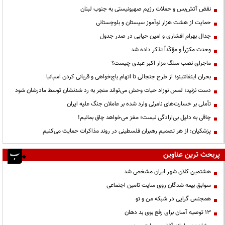
نقض آتش‌بس و حملات رژیم صهیونیستی به جنوب لبنان
حمایت از هشت هزار نوآموز سیستان و بلوچستانی
جدال بهرام افشاری و امین حیایی در صدر جدول
وحدت مکرّراً و مؤکّداً تذکر داده شد
ماجرای نصب سنگ مزار اکبر عبدی چیست؟
بحران اینفانتینو؛ از طرح جنجالی تا اتهام باج‌خواهی و قربانی کردن اسپانیا
دست نزنید؛ لمس نوزاد حیات وحش می‌تواند منجر به رد شدنشان توسط مادرشان شود
تأملی بر خسارت‌های نامرئی وارد شده بر عاملان جنگ علیه ایران
چاقی به دلیل بی‌ارادگی نیست؛ مغز می‌خواهد چاق بمانیم!
پزشکیان: از هر تصمیم رهبران فلسطینی در روند مذاکرات حمایت می‌کنیم
پربحث ترین عناوین
هشتمین کلان شهر ایران مشخص شد
سوابق بیمه شدگان روی سایت تامین اجتماعی
همجنس گرایی در شبکه من و تو
13 توصیه آسان برای رفع بوی بد دهان