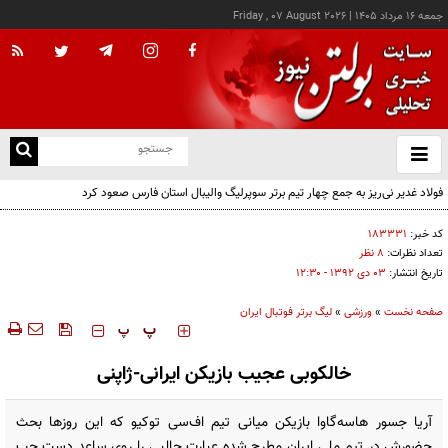
جمعه ۱۶ مرداد ۱۴۰۵
|
Friday , 07 August 2026
از
و
ته
فولاد غدیر نی‌ریز به جمع چهار تیم برتر سوپرلیگ والیبال استان فارس صعود کرد
ن
نو
کد خبر:
۱۸۳۳۳۱
تعداد نظرات:
۸ نظر
تاریخ انتشار:
۰۳ دی ۱۳۹۲ - ۱۲:۳۰
صفحه نخست
»
ورزشی
»
لیگ برتر فوتبال ایران
‍‍‍ پ
پ
خالکوبی عجیب بازیکن ایرانی-ژاپنی
آریا جسور هاسه‌گاوا بازیکن میانی تیم اف‌سی توکیو که این روزها بحث
حضورش در تیم ملی ایران مطرح شده عبارت جالبی را روی ساعد دست چپ