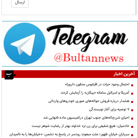
آخرین اخبار
احتمال وجود حیات در اقیانوس مدفون «اروپا»
آمریکا و اسرائیل سامانه «پیکان» را آزمایش کردند
هشدار درباره فروش حواله‌های صوری خودروهای وارداتی
۷ توصیه برای آغاز نویسندگی
احیای شن‌چاله‌های جنوب تهران درکمیسیون ماده ۵نهایی شد
خادمیان: هیچ شفیعی برای زن نزد خداوند بهتر از رضایت شوهر نیست
سربازانِ خیابانِ ظهور؛ ملتِ مبعوثِ رودسر در پاسخ به دشمن: «خیابان‌ها را به ناامیدان