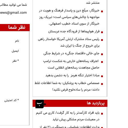
منتشر شد
شما می توانید مطالب 
خبرنگار، مبلّغ دین و پاسدار فرهنگ و هویت در
nnews@gmail.com
مواجهه با چالش‌های سیاسی است؛ تبریک روز
خبرنگار از سوی استاد خطیب اصفهانی.
نظر شما
فرار هواپیماها از فرودگاه جده عربستان
رئیس ستاد مشترک ارتش آمریکا خواستار راهی
نام
برای خروج از جنگ با ایران شد
ایمیل
جای خالی «اقتصاد جنگی» در شرایط جنگی
اعتراف رسانه‌های خارجی به شکست ترامپ
* نظر
حاصل مجاهدت رسانه‌های انقلابی است
مبادا اختیار تنگه هرمز را به دشمن بدهید
صمصامی خطاب به پزشکیان: به شما اطلاعات غلط
دادند؛ مردم را ساده‌لوح فرض نکنید!
* کد امنیتی
پربازدید ها
باید افراد کارآمدتر را به کار گرفت/ کاری می کنیم
در معیشت مردم مشکلی پیش نیاید
وزارت اطلاعات: شناسایی و دستگیری ۲۱ نفر از