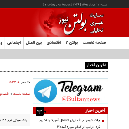
شنبه ۱۷ مرداد ۱۴۰۵
|
Saturday , 08 August 2026
صفحه نخست
بولتن ۲
اقتصادی
بین الملل
اجتماعی
ور
آخرین اخبار
بهره‌برداری از دو دستگاه جدید پرس صابون در پاكسان
کد خبر:
۱۸۳۳۱۵
صفحه نخست
»
اقتصادی
آخرین اخبار
بانک مرکزی نرخ 38 ارز را اعلام کرد که بر این اساس نرخ 25 ارز نسبت به یکشنبه گذشته افت، قیمت 12 ارز رشد و قیمت یک ارز تغییری نکرد.
چاک شومر: جنگ ایران اشتغال آمریکا را تخریب
کرد؛ ترامپ از کدام سیاره آمده؟!