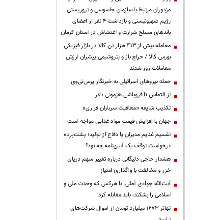
مزدوران مرتبط با سازمان جاسوسی و تروریستی
رژیم صهیونیستی و بازداشت ۴ نفر از اعضای
باندهای مسلح شرارت و اغتشاش در استان کرمان
معامله بیش از ۴۱۳ هزار تن کالا در بازار فیزیکی
بورس کالا / حراج باز و پتروشیمی پیشران ارزش
معاملات روز شدند
حمله نیروهای اسرائیلی به خبرنگار پرس‌تی‌وی
از التماس تا فروپاشی هژمونی دلار
تکذیب شایعه «معافیت سربازان فراری»
جهان با افزایش قیمت مواد غذایی مواجه است
تقسیم غنایم مدیران یا دفاع از تولید؛ پشت‌پرده
درخواست توقف یک آیین‌نامه چه بود؟
هشدار حاجی دلیگانی درباره تغییر سهم دریای
خزر و مخالفت با واگذاری امتیاز
آیت‌الله جوادی آملی: با هرکس که وحدت ملی و
اسلامی را بشکند، باید مقابله کرد
تهاتر ۱۶۷۳ میلیارد تومان از اموال شرکت‌های
تراستی