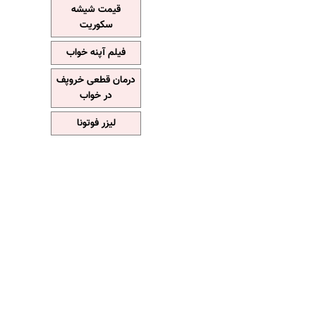
قیمت شیشه
سکوریت
فیلم آپنه خواب
درمان قطعی خروپف
در خواب
لیزر فوتونا