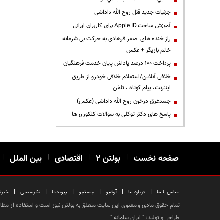
جزئیات جدید قتل روح الله داداشی
آموزش ساخت Apple ID برای کاربران ایرانی
راز خنده های اصغر فرهادی به حرکت بی شرمانه
خانم بازیگر + عکس
پرداخت ۱۰۰ درصد پاداش پایان خدمت فرهنگیان
خلافی آنلاین/استعلام خلافی خودرو از طریق
اینترنت، پیام کوتاه ، تلفن
جسدغرق درخون روح الله داداشی (عکس)
پاسخ های دکتر توکلی به سوالات کنکوری ها
صفحه نخست
|
بولتن ۲
|
اقتصادی
|
بین الملل
|
|
|
|
|
|
|
تماس با ما
درباره ما
آرشیو
جستجو
پیوندها
نظرسنجی
خبرن
تمام حقوق مادی و معنوی این سایت متعلق به بولتن نیوز است و استفاده از مطالب
طراحی و تولید: "
ایران سامانه
"