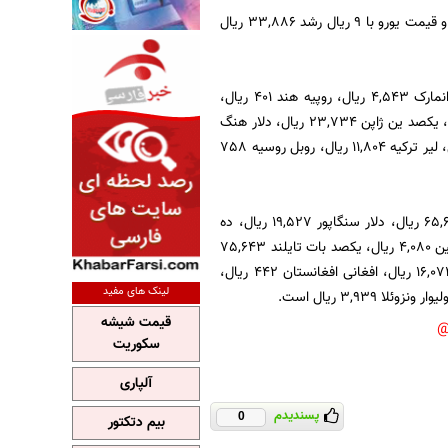
نرخ دلار آمریکا امروز با 10 ریال افت 24,767 ریال، قیمت پوند انگلیس با 43ریال رشد 40,499 ریال و قیمت یورو با 9 ریال رشد 33,886 ریال
همچنین فرانک سوئیس 27,678 ریال، کرون سوئد 3,767 ریال، کرون نروژ 4,028 ریال، کرون دانمارک 4,543 ریال، روپیه هند 401 ریال،
درهم امارات متحده عربی 6,744 ریال، دینار کویت 87,421 ریال، یکصد روپیه پاکستان 23,401 ریال، یکصد ین ژاپن 23,734 ریال، دلار هنگ
کنگ 3,195 ریال، ریال عمان 64,313 ریال، دلار کانادا 23,310 ریال، راند آفریقای جنوبی 2,395ریال، لیر ترکیه 11,804 ریال، روبل روسیه 758
قیمت لیر سوریه 220 ریال، دلار استرالیا 22,076 ریال، ریال سعودی 6,604 ریال، دینار بحرین 65,677 ریال، دلار سنگاپور 19,527 ریال، ده
روپیه سریلانکا 1,895 ریال، یکصد روپیه نپال 24,860 ریال، یکصد درام ارمنستان 6,116 ریال، یوان چین 4,080 ریال، یکصد بات تایلند 75,643
ریال، رینگیت مالزی 7,526 ریال، یک هزار وون کره جنوبی 23,347 ریال، یکصد تنگه قزاقستان 16,072 ریال، افغانی افغانستان 442 ریال،
لینک های مفید
قیمت شیشه
سکوریت
آلپاری
پسندیدم
0
بیم دتکتور