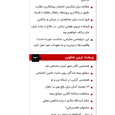
مطالبه برای شکستن انحصار پیمانکاری؛ نظارت
دقیق بر واگذاری پروژه‌ها، راهکار مقابله با فساد
فرق است میان مجاهدان در میدان و ساکتین
فرمانده نیروی هوایی ارتش: در دفاع از ملت ایران
جان برکف خواهیم بود
این دیپلماسی نمایشی، شکست خورده است/
واقعیت‌ها را بپذیرید و به تعهدات خود عمل کنید
پربحث ترین عناوین
هشتمین کلان شهر ایران مشخص شد
سوابق بیمه شدگان روی سایت تامین اجتماعی
همجنس گرایی در شبکه من و تو
13 توصیه آسان برای رفع بوی بد دهان
مشاهده سامانه آنلاين سوابق بیمه
حكم آيت‌الله مكارم درباره شاهين نجفي
سایتهای همسریابی!
دعايي كه قطعا مستجاب مي‌شود