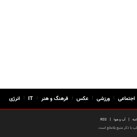
اجتماعی
|
ورزشی
|
عکس
|
فرهنگ و هنر
|
IT
|
انرژی
|
|
امه
آب و هوا
RSS
 با ذکر منبع بلامانع است.