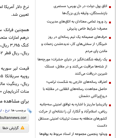
اتاق پول دولت در دل بورس؛ مستمری
بازنشستگان، وثیقه بازی بزرگ‌ها
تعیین شد.
رد ورود تمامی معتادان به اتاق‌های مدیریت
مصرف؛ شرایط خاص پذیرش
حرف‌های صمیمانه یک تیم رسانه‌ای در روز
خبرنگار؛ از سختی‌های کار، ندیده‌شدن زحمات و
ماندن پای مردم
ریال، ریال قطر 6,802 ریال و یکصد دینار عراق 2,127 ریال قیمت خورد.
یک رابطه شگفت‌انگیز در دنیای حشرات؛ مورچه‌ها
از شته‌ها مراقبت می‌کنند و در مقابل، عسلک
شیرین دریافت می‌کنند
اعتراف رسانه‌های خارجی به شکست ترامپ؛
حاصل مجاهدت رسانه‌های انقلابی در مقابله با
منات آذربایجان 31,570 ریال، یک هزار روبل بلاروس 2,605 ریال، سامانی تاجیکستان 5,189 ریال و بولیوار ونزوئلا 3,939 ریال است.
دروغ‌پراکنی دشمنان
برای مشاهده مطا
پاتریشیا مارینز با اشاره به توافق امنیتی سه‌جانبه
برچسب ها:
نرخ
،
ار
ریاض، اسلام‌آباد و آنکارا، آن را نشانه‌ای از حرکت
کشورهای منطقه به سمت ترتیبات امنیتی مستقل
دانست
گزارش خطا
ویدئو؛ پنجمین مجموعه از اسناد مربوط به یوفوها