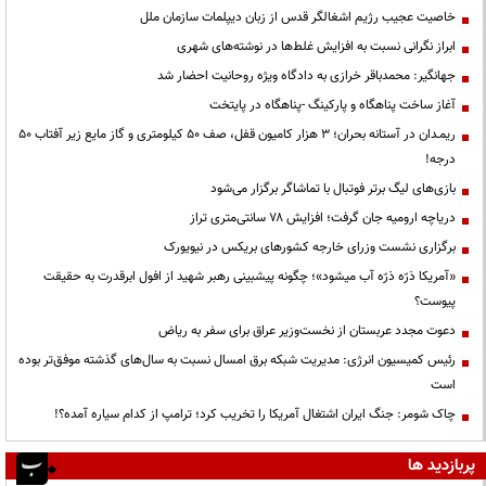
خاصیت عجیب رژیم اشغالگر قدس از زبان دیپلمات سازمان ملل
ابراز نگرانی نسبت به افزایش غلط‌ها در نوشته‌های شهری
جهانگیر: محمدباقر خرازی به دادگاه ویژه روحانیت احضار شد
آغاز ساخت پناهگاه و پارکینگ -پناهگاه در پایتخت
ریمـدان در آستانه بحران؛ ۳ هزار کامیون قفل، صف ۵۰ کیلومتری و گاز مایع زیر آفتاب ۵۰
درجه!
بازی‌های لیگ برتر فوتبال با تماشاگر برگزار می‌شود
دریاچه ارومیه جان گرفت؛ افزایش ۷۸ سانتی‌متری تراز
برگزاری نشست وزرای خارجه کشورهای بریکس در نیویورک
«آمریکا ذرّه ذرّه آب میشود»؛ چگونه پیشبینی رهبر شهید از افول ابرقدرت به حقیقت
پیوست؟
دعوت مجدد عربستان از نخست‌وزیر عراق برای سفر به ریاض
رئیس کمیسیون انرژی: مدیریت شبکه برق امسال نسبت به سال‌های گذشته موفق‌تر بوده
است
چاک شومر: جنگ ایران اشتغال آمریکا را تخریب کرد؛ ترامپ از کدام سیاره آمده؟!
پربازدید ها