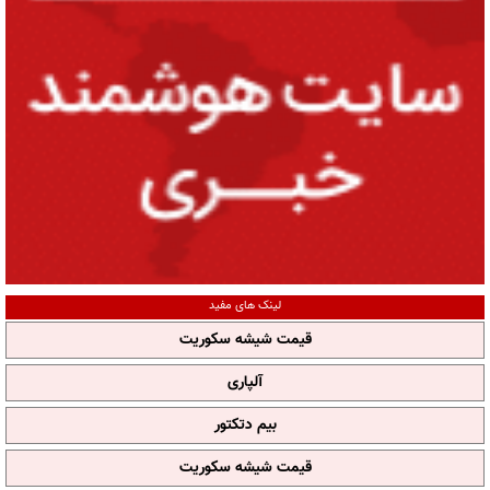
لینک های مفید
قیمت شیشه سکوریت
آلپاری
بیم دتکتور
قیمت شیشه سکوریت