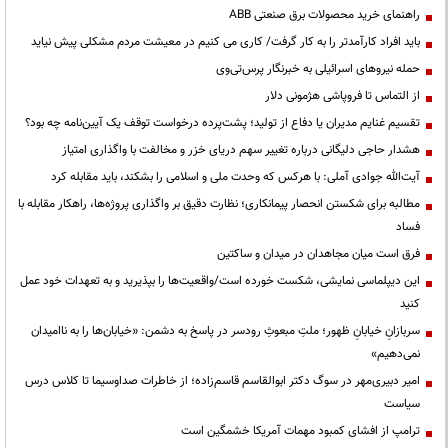
راهنمای خرید محصولات برق صنعتی ABB
باید افراد کارآمدتر را به کار گرفت/ کاری می کنیم در معیشت مردم مشکلی پیش نیاید
حمله نیروهای اسرائیلی به خبرنگار پرس‌تی‌وی
از التماس تا فروپاشی هژمونی دلار
تقسیم غنایم مدیران یا دفاع از تولید؛ پشت‌پرده درخواست توقف یک آیین‌نامه چه بود؟
هشدار حاجی دلیگانی درباره تغییر سهم دریای خزر و مخالفت با واگذاری امتیاز
آیت‌الله جوادی آملی: با هرکس که وحدت ملی و اسلامی را بشکند، باید مقابله کرد
مطالبه برای شکستن انحصار پیمانکاری؛ نظارت دقیق بر واگذاری پروژه‌ها، راهکار مقابله با
فساد
فرق است میان مجاهدان در میدان و ساکتین
این دیپلماسی نمایشی، شکست خورده است/واقعیت‌ها را بپذیرید و به تعهدات خود عمل
کنید
سربازانِ خیابانِ ظهور؛ ملتِ مبعوثِ رودسر در پاسخ به دشمن: «خیابان‌ها را به ناامیدان
نمی‌دهیم»
امیر دبیری‌مهر در سوگ دکتر ابوالقاسم قاسم‌زاده؛ از خاطرات صداوسیما تا کلاس درس
سیاست
ترامپ از افشای کمبود مهمات آمریکا خشمگین است