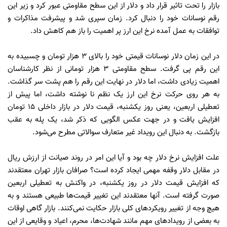
بازار را تحت تاثیر قرار داد و دلار از این سطح مقاومتی عبور کرد و زیر این
رقم نوسانات خود را دنبال کرد. زمان سپری شد و پیشرفت مذاکرات و
توافقات به عمل آمده نرخ این ارز پر اهمیت را باز هم کاهش داد.
در این زمان دلار نوسانات قیمتی خود را بالای 3 هزار تومان و چسبیده به
این رقم پی گرفت. سطح مقاومتی 3 هزار تومانی از نظر کارشناسان
اهمیت زیادی داشت، اما دلار در نهایت این رقم را هم پشت سر گذاشت.
به هر روی حرکت نرخ این ارز یک نظم نا نوشته داشت، اما پیش از
تعطیلی اربعین، یعنی روز یکشنبه، قیمت دلار در بازار داخلی 15 تومان
افزایش یافت و در جهت عکس الگویی که ذکر شد، یک پله به عقب
بازگشت. به دنبال این رویداد غیر متعارف سوالاتی مطرح می‌شود.
علت افزایش نرخ دلار چه بود و آیا این امر در روند صیانت از ارزش ریال
در مقابل دلار وقفه مهمی ایجاد کرده است؟ صرافان بازار تهران معتقدند
که افزایش قیمت دلار در روز یکشنبه، در واکنش به تعطیلی اربعین
صورت گرفته است. آنها معتقدند این تغییر قیمت‌ها طبیعی هستند و به
هیچ وجه از تغییر رویکردهای کلی بازار حکایت نمی‌کنند. بازار گاهی اوقات
به بعضی از رویدادهای مهم مانند شهادت‌ها، محرم، اعیاد و وقایعی از این