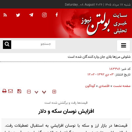
شنبه ۱۷ مرداد ۱۴۰۵
|
Saturday , 08 August 2026
از
و
ته
شلوغی مرزها بلای جان واردکنندگان شده است
ن
نو
کد خبر:
۱۸۳۳۰۶
تاریخ انتشار:
۰۳ دی ۱۳۹۲ - ۱۲:۰۲
صفحه نخست
»
اقتصادی
»
گوناگون
‍‍‍ پ
پ
قیمت‌‌ها رفت و برگشتی شده است
افزایش نوسان سکه و دلار
قیمت‌ها در بازار ارز و سکه با نوسان افزايشي به استقبال تعطیلات رفت.