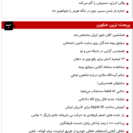
وقتی انرژی، مسیرش را گم می‌کند
اجازه باز شدن مسیر دوم در تنگه هرمز را نخواهیم داد
پربحث ترین عناوین
هشتمین کلان شهر ایران مشخص شد
سوابق بیمه شدگان روی سایت تامین اجتماعی
همجنس گرایی در شبکه من و تو
13 توصیه آسان برای رفع بوی بد دهان
مشاهده سامانه آنلاين سوابق بیمه
حكم آيت‌الله مكارم درباره شاهين نجفي
سایتهای همسریابی!
دعايي كه قطعا مستجاب مي‌شود
جزئیات جدید قتل روح الله داداشی
آموزش ساخت Apple ID برای کاربران ایرانی
راز خنده های اصغر فرهادی به حرکت بی شرمانه خانم بازیگر + عکس
پرداخت ۱۰۰ درصد پاداش پایان خدمت فرهنگیان
خلافی آنلاین/استعلام خلافی خودرو از طریق اینترنت، پیام کوتاه ، تلفن