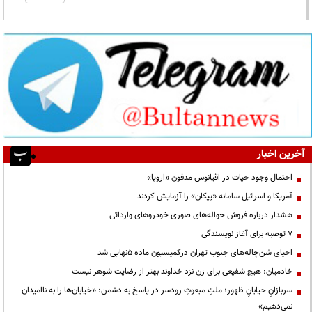
آخرین اخبار
احتمال وجود حیات در اقیانوس مدفون «اروپا»
آمریکا و اسرائیل سامانه «پیکان» را آزمایش کردند
هشدار درباره فروش حواله‌های صوری خودروهای وارداتی
۷ توصیه برای آغاز نویسندگی
احیای شن‌چاله‌های جنوب تهران درکمیسیون ماده ۵نهایی شد
خادمیان: هیچ شفیعی برای زن نزد خداوند بهتر از رضایت شوهر نیست
سربازانِ خیابانِ ظهور؛ ملتِ مبعوثِ رودسر در پاسخ به دشمن: «خیابان‌ها را به ناامیدان
نمی‌دهیم»