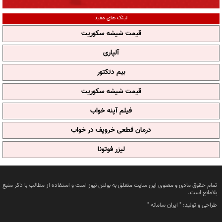
لینک های مفید
قیمت شیشه سکوریت
آلپاری
بیم دتکتور
قیمت شیشه سکوریت
فیلم آپنه خواب
درمان قطعی خروپف در خواب
لیزر فوتونا
تمام حقوق مادی و معنوی این سایت متعلق به بولتن نیوز است و استفاده از مطالب با ذکر منبع
بلامانع است.
طراحی و تولید: "
ایران سامانه
"