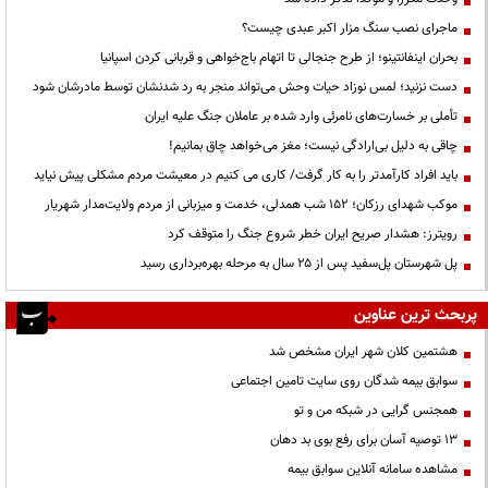
ماجرای نصب سنگ مزار اکبر عبدی چیست؟
بحران اینفانتینو؛ از طرح جنجالی تا اتهام باج‌خواهی و قربانی کردن اسپانیا
دست نزنید؛ لمس نوزاد حیات وحش می‌تواند منجر به رد شدنشان توسط مادرشان شود
تأملی بر خسارت‌های نامرئی وارد شده بر عاملان جنگ علیه ایران
چاقی به دلیل بی‌ارادگی نیست؛ مغز می‌خواهد چاق بمانیم!
باید افراد کارآمدتر را به کار گرفت/ کاری می کنیم در معیشت مردم مشکلی پیش نیاید
موکب شهدای رزکان؛ ۱۵۲ شب همدلی، خدمت و میزبانی از مردم ولایت‌مدار شهریار
رویترز: هشدار صریح ایران خطر شروع جنگ را متوقف کرد
پل شهرستان پل‌سفید پس از ۲۵ سال به مرحله بهره‌برداری رسید
پربحث ترین عناوین
هشتمین کلان شهر ایران مشخص شد
سوابق بیمه شدگان روی سایت تامین اجتماعی
همجنس گرایی در شبکه من و تو
13 توصیه آسان برای رفع بوی بد دهان
مشاهده سامانه آنلاين سوابق بیمه