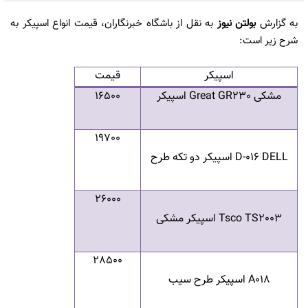
به گزارش
بولتن نیوز
به نقل از باشگاه خبرنگاران، قيمت انواع اسپيكر به
شرح زير است:
اسپيكر
قيمت
مشکی
Great GR230
اسپیکر
16500
19700
D-016 DELL
اسپیکر دو تکه طرح
26000
Tsco TS2003
اسپیکر مشکی
28500
A018
اسپیکر طرح سیب