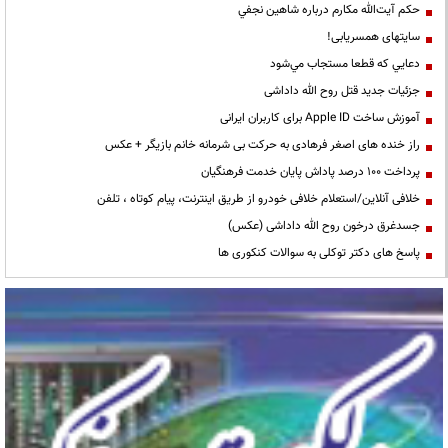
حكم آيت‌الله مكارم درباره شاهين نجفي
سایتهای همسریابی!
دعايي كه قطعا مستجاب مي‌شود
جزئیات جدید قتل روح الله داداشی
آموزش ساخت Apple ID برای کاربران ایرانی
راز خنده های اصغر فرهادی به حرکت بی شرمانه خانم بازیگر + عکس
پرداخت ۱۰۰ درصد پاداش پایان خدمت فرهنگیان
خلافی آنلاین/استعلام خلافی خودرو از طریق اینترنت، پیام کوتاه ، تلفن
جسدغرق درخون روح الله داداشی (عکس)
پاسخ های دکتر توکلی به سوالات کنکوری ها