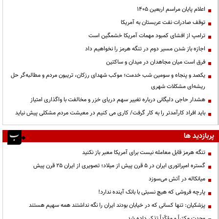
اعلام پایان مراسم اربعین ۱۴۰۵
توقف صادرات نفت عربستان به آمریکا
ترامپ از افشای کمبود مهمات آمریکا خشمگین است
اجازه باز شدن مسیر دوم در تنگه هرمز را نخواهیم داد
فرق است میان مجاهدان در میدان و ساکتین
یکصد و پنجاه و سومین شب خدمت؛ موکب شهدای رزکان، تریبون مردم و مطالبه‌گر حل
ریشه‌ای مشکلات شهری
هشدار حاجی دلیگانی درباره تغییر سهم دریای خزر و مخالفت با واگذاری امتیاز
باید افراد کارآمدتر را به کار گرفت/ کاری می کنیم در معیشت مردم مشکلی پیش نیاید
پربازدید ها
تنگه هرمز قابل معامله نیست برای آمریکا معبر باز نکنید
گستره امپراتوری ایران در ۵ قرن پیش از میلاد؛ تصویری از ایران ۲۵ قرن پیش
میانکاله در آتش می‌سوزد
پارچه فروشی که هیچ نسبتی با بانک آینده ندارد!
پزشکیان: تنها کسانی که در خیابان بودند ایران را نگه نداشتند همه سهیم هستند
وحدت مکرّراً و مؤکّداً تذکر داده شد