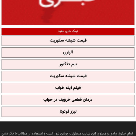
لینک های مفید
قیمت شیشه سکوریت
آلپاری
بیم دتکتور
قیمت شیشه سکوریت
فیلم آپنه خواب
درمان قطعی خروپف در خواب
لیزر فوتونا
تمام حقوق مادی و معنوی این سایت متعلق به بولتن نیوز است و استفاده از مطالب با ذکر منبع