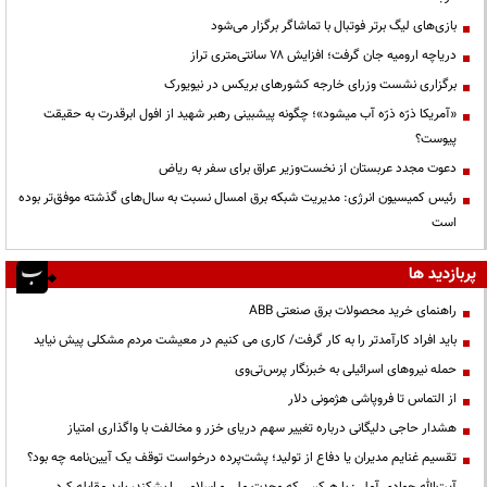
بازی‌های لیگ برتر فوتبال با تماشاگر برگزار می‌شود
دریاچه ارومیه جان گرفت؛ افزایش ۷۸ سانتی‌متری تراز
برگزاری نشست وزرای خارجه کشورهای بریکس در نیویورک
«آمریکا ذرّه ذرّه آب میشود»؛ چگونه پیشبینی رهبر شهید از افول ابرقدرت به حقیقت
پیوست؟
دعوت مجدد عربستان از نخست‌وزیر عراق برای سفر به ریاض
رئیس کمیسیون انرژی: مدیریت شبکه برق امسال نسبت به سال‌های گذشته موفق‌تر بوده
است
پربازدید ها
راهنمای خرید محصولات برق صنعتی ABB
باید افراد کارآمدتر را به کار گرفت/ کاری می کنیم در معیشت مردم مشکلی پیش نیاید
حمله نیروهای اسرائیلی به خبرنگار پرس‌تی‌وی
از التماس تا فروپاشی هژمونی دلار
هشدار حاجی دلیگانی درباره تغییر سهم دریای خزر و مخالفت با واگذاری امتیاز
تقسیم غنایم مدیران یا دفاع از تولید؛ پشت‌پرده درخواست توقف یک آیین‌نامه چه بود؟
آیت‌الله جوادی آملی: با هرکس که وحدت ملی و اسلامی را بشکند، باید مقابله کرد