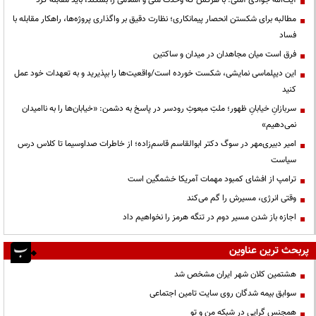
مطالبه برای شکستن انحصار پیمانکاری؛ نظارت دقیق بر واگذاری پروژه‌ها، راهکار مقابله با
فساد
فرق است میان مجاهدان در میدان و ساکتین
این دیپلماسی نمایشی، شکست خورده است/واقعیت‌ها را بپذیرید و به تعهدات خود عمل
کنید
سربازانِ خیابانِ ظهور؛ ملتِ مبعوثِ رودسر در پاسخ به دشمن: «خیابان‌ها را به ناامیدان
نمی‌دهیم»
امیر دبیری‌مهر در سوگ دکتر ابوالقاسم قاسم‌زاده؛ از خاطرات صداوسیما تا کلاس درس
سیاست
ترامپ از افشای کمبود مهمات آمریکا خشمگین است
وقتی انرژی، مسیرش را گم می‌کند
اجازه باز شدن مسیر دوم در تنگه هرمز را نخواهیم داد
پربحث ترین عناوین
هشتمین کلان شهر ایران مشخص شد
سوابق بیمه شدگان روی سایت تامین اجتماعی
همجنس گرایی در شبکه من و تو