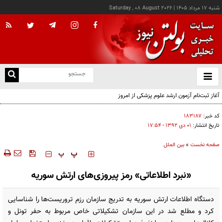
شنبه ۱۷ مرداد ۱۴۰۵
|
Saturday , 08 August 2026
از
و
ته
آغاز ثبت‌نام آزمون ارشد علوم پزشکی از امروز
ن
نو
کد خبر:
۱۸۳۱۸۷
تاریخ انتشار:
۰۱ دی ۱۳۹۲ - ۱۷:۵۴
صفحه نخست
»
بین الملل
‍‍‍ پ
پ
«نبرد اطلاعاتی» رمز پیروزی‌های ارتش سوریه
دستگاه اطلاعات ارتش سوریه به تدریج سازمان رزم تروریست‌ها را شناسایی
کرد و مطلع شد در این سازمان تشکیلاتی خاص مربوط به حفر تونل و