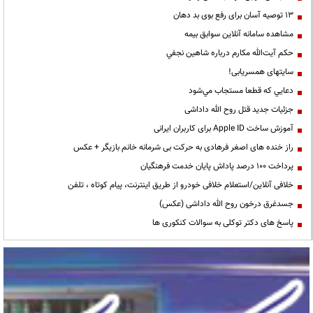
13 توصیه آسان برای رفع بوی بد دهان
مشاهده سامانه آنلاين سوابق بیمه
حكم آيت‌الله مكارم درباره شاهين نجفي
سایتهای همسریابی!
دعايي كه قطعا مستجاب مي‌شود
جزئیات جدید قتل روح الله داداشی
آموزش ساخت Apple ID برای کاربران ایرانی
راز خنده های اصغر فرهادی به حرکت بی شرمانه خانم بازیگر + عکس
پرداخت ۱۰۰ درصد پاداش پایان خدمت فرهنگیان
خلافی آنلاین/استعلام خلافی خودرو از طریق اینترنت، پیام کوتاه ، تلفن
جسدغرق درخون روح الله داداشی (عکس)
پاسخ های دکتر توکلی به سوالات کنکوری ها