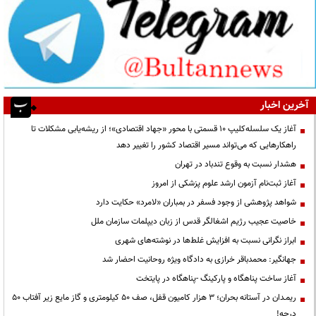
آخرین اخبار
آغاز یک سلسله‌کلیپ ۱۰ قسمتی با محور «جهاد اقتصادی»؛ از ریشه‌یابی مشکلات تا
راهکارهایی که می‌تواند مسیر اقتصاد کشور را تغییر دهد
هشدار نسبت به وقوع تندباد در تهران
آغاز ثبت‌نام آزمون ارشد علوم پزشکی از امروز
شواهد پژوهشی از وجود فسفر در بمباران «لامرد» حکایت دارد
خاصیت عجیب رژیم اشغالگر قدس از زبان دیپلمات سازمان ملل
ابراز نگرانی نسبت به افزایش غلط‌ها در نوشته‌های شهری
جهانگیر: محمدباقر خرازی به دادگاه ویژه روحانیت احضار شد
آغاز ساخت پناهگاه و پارکینگ -پناهگاه در پایتخت
ریمـدان در آستانه بحران؛ ۳ هزار کامیون قفل، صف ۵۰ کیلومتری و گاز مایع زیر آفتاب ۵۰
درجه!