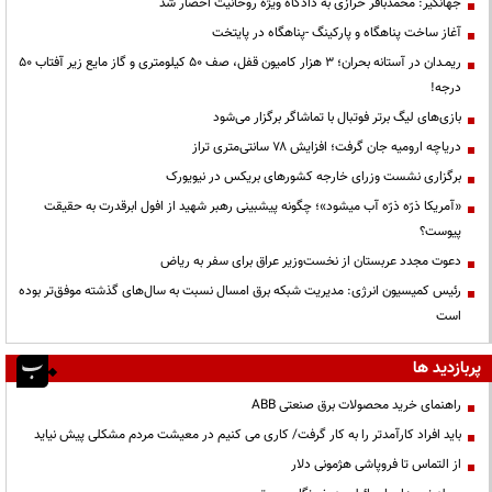
جهانگیر: محمدباقر خرازی به دادگاه ویژه روحانیت احضار شد
آغاز ساخت پناهگاه و پارکینگ -پناهگاه در پایتخت
ریمـدان در آستانه بحران؛ ۳ هزار کامیون قفل، صف ۵۰ کیلومتری و گاز مایع زیر آفتاب ۵۰
درجه!
بازی‌های لیگ برتر فوتبال با تماشاگر برگزار می‌شود
دریاچه ارومیه جان گرفت؛ افزایش ۷۸ سانتی‌متری تراز
برگزاری نشست وزرای خارجه کشورهای بریکس در نیویورک
«آمریکا ذرّه ذرّه آب میشود»؛ چگونه پیشبینی رهبر شهید از افول ابرقدرت به حقیقت
پیوست؟
دعوت مجدد عربستان از نخست‌وزیر عراق برای سفر به ریاض
رئیس کمیسیون انرژی: مدیریت شبکه برق امسال نسبت به سال‌های گذشته موفق‌تر بوده
است
پربازدید ها
راهنمای خرید محصولات برق صنعتی ABB
باید افراد کارآمدتر را به کار گرفت/ کاری می کنیم در معیشت مردم مشکلی پیش نیاید
از التماس تا فروپاشی هژمونی دلار