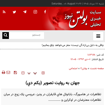
شنبه ۱۷ مرداد ۱۴۰۵
|
Saturday , 08 August 2026
از
و
ته
چاقی به دلیل بی‌ارادگی نیست؛ مغز می‌خواهد چاق بمانیم!
ن
نو
کد خبر:
۱۸۳۱۶۸
تاریخ انتشار:
۰۱ دی ۱۳۹۲ - ۱۶:۰۵
صفحه نخست
»
بولتن2
»
اجتماعی
‍‍‍ پ
پ
جهان به روايت تصوير (یکم دي)
تظاهرات در هامبورگ، بابانوئل هاي قايقران در ونيز، عروسي يك زوج در ميان
تظاهرات معترضان در اوكراين و .............