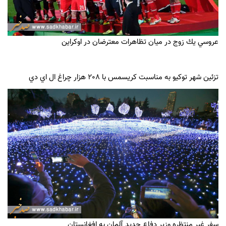
عروسي يك زوج در ميان تظاهرات معترضان در اوكراين
تزئين شهر توكيو به مناسبت كريسمس با 208 هزار چراغ ال اي دي
سفر غير منتظره وزير دفاع جديد آلمان به افغانستان