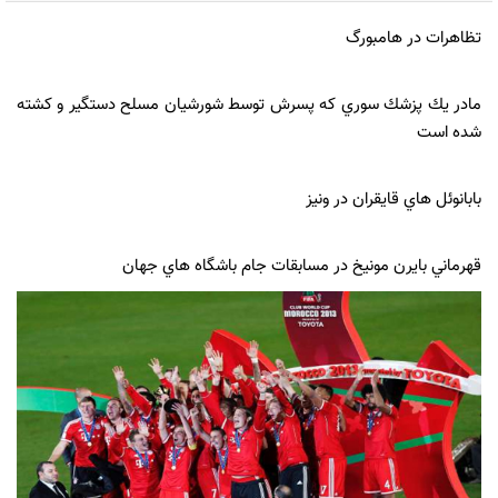
تظاهرات در هامبورگ
مادر يك پزشك سوري كه پسرش توسط شورشيان مسلح دستگير و كشته
شده است
بابانوئل هاي قايقران در ونيز
قهرماني بايرن مونيخ در مسابقات جام باشگاه هاي جهان