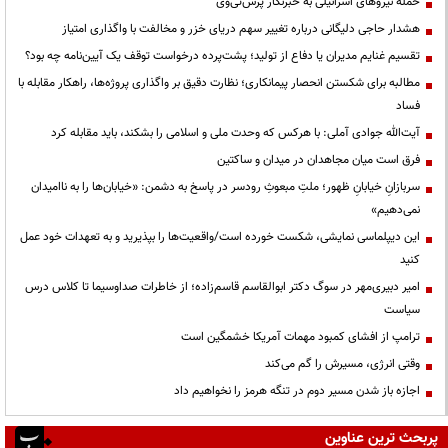
حمله نیروهای اسرائیلی به خبرنگار پرس‌تی‌وی
هشدار حاجی دلیگانی درباره تغییر سهم دریای خزر و مخالفت با واگذاری امتیاز
تقسیم غنایم مدیران یا دفاع از تولید؛ پشت‌پرده درخواست توقف یک آیین‌نامه چه بود؟
مطالبه برای شکستن انحصار پیمانکاری؛ نظارت دقیق بر واگذاری پروژه‌ها، راهکار مقابله با
فساد
آیت‌الله جوادی آملی: با هرکس که وحدت ملی و اسلامی را بشکند، باید مقابله کرد
فرق است میان مجاهدان در میدان و ساکتین
سربازانِ خیابانِ ظهور؛ ملتِ مبعوثِ رودسر در پاسخ به دشمن: «خیابان‌ها را به ناامیدان
نمی‌دهیم»
این دیپلماسی نمایشی، شکست خورده است/واقعیت‌ها را بپذیرید و به تعهدات خود عمل
کنید
امیر دبیری‌مهر در سوگ دکتر ابوالقاسم قاسم‌زاده؛ از خاطرات صداوسیما تا کلاس درس
سیاست
ترامپ از افشای کمبود مهمات آمریکا خشمگین است
وقتی انرژی، مسیرش را گم می‌کند
اجازه باز شدن مسیر دوم در تنگه هرمز را نخواهیم داد
پربحث ترین عناوین