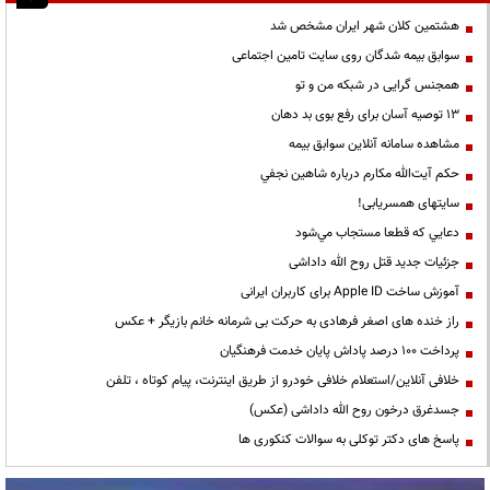
هشتمین کلان شهر ایران مشخص شد
سوابق بیمه شدگان روی سایت تامین اجتماعی
همجنس گرایی در شبکه من و تو
13 توصیه آسان برای رفع بوی بد دهان
مشاهده سامانه آنلاين سوابق بیمه
حكم آيت‌الله مكارم درباره شاهين نجفي
سایتهای همسریابی!
دعايي كه قطعا مستجاب مي‌شود
جزئیات جدید قتل روح الله داداشی
آموزش ساخت Apple ID برای کاربران ایرانی
راز خنده های اصغر فرهادی به حرکت بی شرمانه خانم بازیگر + عکس
پرداخت ۱۰۰ درصد پاداش پایان خدمت فرهنگیان
خلافی آنلاین/استعلام خلافی خودرو از طریق اینترنت، پیام کوتاه ، تلفن
جسدغرق درخون روح الله داداشی (عکس)
پاسخ های دکتر توکلی به سوالات کنکوری ها