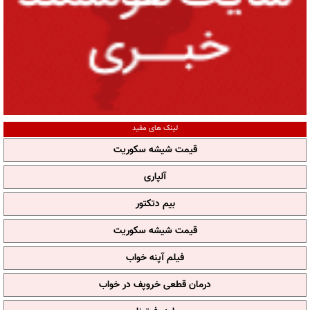
لینک های مفید
قیمت شیشه سکوریت
آلپاری
بیم دتکتور
قیمت شیشه سکوریت
فیلم آپنه خواب
درمان قطعی خروپف در خواب