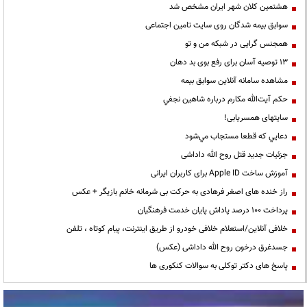
هشتمین کلان شهر ایران مشخص شد
سوابق بیمه شدگان روی سایت تامین اجتماعی
همجنس گرایی در شبکه من و تو
13 توصیه آسان برای رفع بوی بد دهان
مشاهده سامانه آنلاين سوابق بیمه
حكم آيت‌الله مكارم درباره شاهين نجفي
سایتهای همسریابی!
دعايي كه قطعا مستجاب مي‌شود
جزئیات جدید قتل روح الله داداشی
آموزش ساخت Apple ID برای کاربران ایرانی
راز خنده های اصغر فرهادی به حرکت بی شرمانه خانم بازیگر + عکس
پرداخت ۱۰۰ درصد پاداش پایان خدمت فرهنگیان
خلافی آنلاین/استعلام خلافی خودرو از طریق اینترنت، پیام کوتاه ، تلفن
جسدغرق درخون روح الله داداشی (عکس)
پاسخ های دکتر توکلی به سوالات کنکوری ها