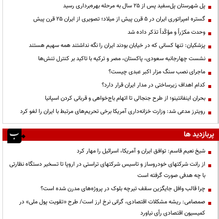
پل شهرستان پل‌سفید پس از ۲۵ سال به مرحله بهره‌برداری رسید
گستره امپراتوری ایران در ۵ قرن پیش از میلاد؛ تصویری از ایران ۲۵ قرن پیش
وحدت مکرّراً و مؤکّداً تذکر داده شد
پزشکیان: تنها کسانی که در خیابان بودند ایران را نگه نداشتند همه سهیم هستند
نشست چهارجانبه سعودی، پاکستان، مصر و ترکیه با تاکید بر کنترل تنش‌ها
ماجرای نصب سنگ مزار اکبر عبدی چیست؟
کدام اهداف زیرساختی در مدار ایران قرار دارد؟
بحران اینفانتینو؛ از طرح جنجالی تا اتهام باج‌خواهی و قربانی کردن اسپانیا
رویترز مدعی شد: وزارت خزانه‌داری آمریکا برخی تحریم‌های مرتبط با ایران را لغو کرد
پربازدید ها
شیخ نعیم قاسم: توافق ایران و آمریکا، اسرائیل را مهار کرد
از رانت‌ شرکتهای خودروساز و تاسیس شرکتهای تراستی در اروپا تا تسخیر دستگاه نظارتی
با چه هدفی صورت گرفته است
چرا قالب وافل جایگزین سقف تیرچه بلوک در پروژه‌های مدرن شده است؟
صمصامی: ریشه مشکلات اقتصادی، گرانی نرخ ارز است/ طرح «تقویت پول ملی» در
کمیسیون اقتصادی رأی نیاورد