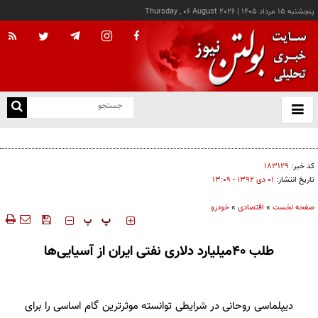
پنجشنبه ۱۵ مرداد ۱۴۰۵
|
Thursday , 06 August 2026
از
و
ته
رشد بیش از ۱۳۰ هزار واحدی شاخص کل بورس
ن
نو
کد خبر:
۱۸۳۱۲۹
تاریخ انتشار:
۰۱ دی ۱۳۹۲ - ۱۳:۰۹
صفحه نخست
»
اقتصادی
»
خودرو
‍‍‍ پ
پ
طلب 40میلیارد دلاری نفتی ایران از آسیایی‌ها
دیپلماسی روحانی در شرایطی توانسته موثرترین گام اساسی را برای