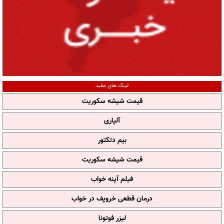
لینک های مفید
قیمت شیشه سکوریت
آلپاری
بیم دتکتور
قیمت شیشه سکوریت
فیلم آپنه خواب
درمان قطعی خروپف در خواب
لیزر فوتونا