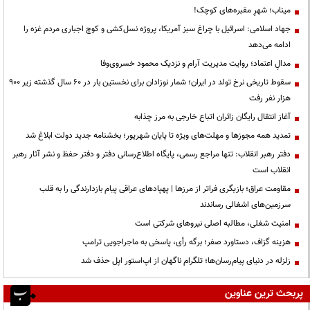
میناب؛ شهرِ مقبره‌های کوچک!
جهاد اسلامی: اسرائیل با چراغ سبز آمریکا، پروژه نسل‌کشی و کوچ اجباری مردم غزه را
ادامه می‌دهد
مدالِ اعتماد؛ روایت مدیریت آرام و نزدیک محمود خسروی‌وفا
سقوط تاریخی نرخ تولد در ایران؛ شمار نوزادان برای نخستین بار در ۶۰ سال گذشته زیر ۹۰۰
هزار نفر رفت
آغاز انتقال رایگان زائران اتباع خارجی به مرز چذابه
تمدید همه مجوزها و مهلت‌های ویژه تا پایان شهریور؛ بخشنامه جدید دولت ابلاغ شد
دفتر رهبر انقلاب: تنها مراجع رسمی، پایگاه اطلاع‌رسانی دفتر و دفتر حفظ و نشر آثار رهبر
انقلاب است
مقاومت عراق؛ بازیگری فراتر از مرزها | پهپادهای عراقی پیام بازدارندگی را به قلب
سرزمین‌های اشغالی رساندند
‌امنیت شغلی، مطالبه اصلی نیروهای شرکتی است
هزینه گزاف، دستاورد صفر؛ برگه رأی، پاسخی به ماجراجویی ترامپ
زلزله در دنیای پیام‌رسان‌ها؛ تلگرام ناگهان از اپ‌استور اپل حذف شد
پربحث ترین عناوین