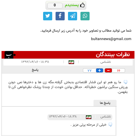
پسندیدم
0
شما می توانید مطالب و تصاویر خود را به آدرس زیر ارسال فرمایید.
bultannews@gmail.com
نظرات بینندگان
انتشار یافته:
۱۵
ناشناس
|
|
۱۸:۳۸ - ۱۳۹۲/۰۴/۰۶
در انتظار بررسی:
۱
پاسخ
77
66
غیر قابل انتشار:
۸
ما رو هم تو این فشار اقتصادی بدبختی گرفته.مگه زن ها و دخترها نمی دونن
ورزش سنگین براشون خطرناکه. حداقل بولتن خودت از چندتا پزشک نظرخواهی کن تا
بفهمن.
پاسخ ها
ناشناس
|
|
۱۸:۳۸ - ۱۳۹۲/۰۴/۰۶
خیلی از مرحله پرتی عزیز .