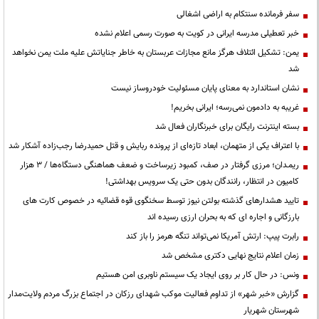
سفر فرمانده سنتکام به اراضی اشغالی
خبر تعطیلی مدرسه ایرانی در کویت به صورت رسمی اعلام نشده
یمن: تشکیل ائتلاف هرگز مانع مجازات عربستان به خاطر جنایاتش علیه ملت یمن نخواهد
شد
نشان استاندارد به معنای پایان مسئولیت خودروساز نیست
غریبه به دادمون نمی‌رسه؛ ایرانی بخریم!
بسته اینترنت رایگان برای خبرنگاران فعال شد
با اعتراف یکی از متهمان، ابعاد تازه‌ای از پرونده ربایش و قتل حمیدرضا رجب‌زاده آشکار شد
ریمـدان؛ مرزی گرفتار در صف، کمبود زیرساخت و ضعف هماهنگی دستگاه‌ها / ۳ هزار
کامیون در انتظار، رانندگان بدون حتی یک سرویس بهداشتی!
تایید هشدارهای گذشته بولتن نیوز توسط سخنگوی قوه قضائیه در خصوص کارت های
بارزگانی و اجاره ای که به بحران ارزی رسیده اند
رابرت پیپ: ارتش آمریکا نمی‌تواند تنگه هرمز را باز کند
زمان اعلام نتایج نهایی دکتری مشخص شد
ونس: در حال کار بر روی ایجاد یک سیستم ناوبری امن هستیم
گزارش «خبر شهر» از تداوم فعالیت موکب شهدای رزکان در اجتماع بزرگ مردم ولایت‌مدار
شهرستان شهریار