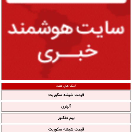
لینک های مفید
قیمت شیشه سکوریت
آلپاری
بیم دتکتور
قیمت شیشه سکوریت