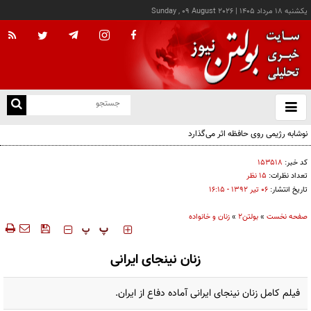
يکشنبه ۱۸ مرداد ۱۴۰۵
|
Sunday , 09 August 2026
از
و
ته
نوشابه رژیمی روی حافظه اثر می‌گذارد
ن
نو
کد خبر:
۱۵۳۵۱۸
تعداد نظرات:
۱۵ نظر
تاریخ انتشار:
۰۶ تير ۱۳۹۲ - ۱۶:۱۵
صفحه نخست
»
بولتن2
»
زنان و خانواده
‍‍‍ پ
پ
زنان نینجای ایرانی
فیلم کامل زنان نینجای ایرانی آماده دفاع از ایران.