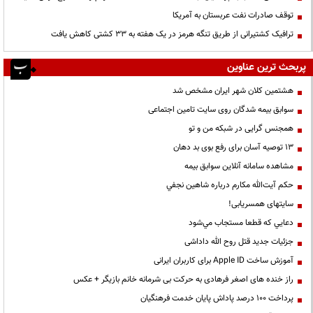
صمصامی خطاب به پزشکیان: به شما اطلاعات غلط دادند؛ مردم را ساده‌لوح فرض نکنید!
توقف صادرات نفت عربستان به آمریکا
ترافیک کشتیرانی از طریق تنگه هرمز در یک هفته به ۳۳ کشتی کاهش یافت
پربحث ترین عناوین
هشتمین کلان شهر ایران مشخص شد
سوابق بیمه شدگان روی سایت تامین اجتماعی
همجنس گرایی در شبکه من و تو
13 توصیه آسان برای رفع بوی بد دهان
مشاهده سامانه آنلاين سوابق بیمه
حكم آيت‌الله مكارم درباره شاهين نجفي
سایتهای همسریابی!
دعايي كه قطعا مستجاب مي‌شود
جزئیات جدید قتل روح الله داداشی
آموزش ساخت Apple ID برای کاربران ایرانی
راز خنده های اصغر فرهادی به حرکت بی شرمانه خانم بازیگر + عکس
پرداخت ۱۰۰ درصد پاداش پایان خدمت فرهنگیان