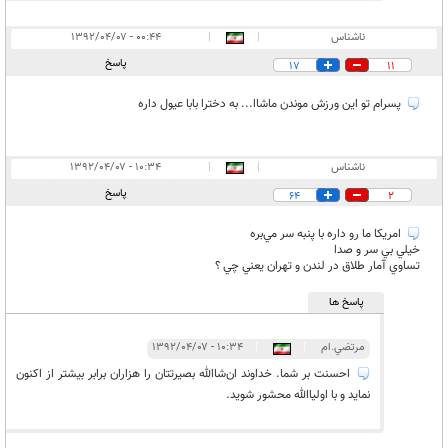
ناشناس
|
|
۰۰:۴۴ - ۱۳۹۲/۰۴/۰۷
پاسخ
17
11
پسرام تو این ورزش موندن ماشاا... به دخترا بابا عیول داره
ناشناس
|
|
۱۰:۳۴ - ۱۳۹۲/۰۴/۰۷
پاسخ
64
2
امريكا ما رو داره با پنبه سر مي‌بره
خيلي بي سر و صدا
تساوي آمار طلاق در لندن و تهران يعني چي ؟
پاسخ ها
مرتضي.ام
|
|
۱۰:۳۴ - ۱۳۹۲/۰۴/۰۷
احسنت بر شما. خداوند ان‌شاالله بصيرتتان را هزاران برابر بيشتر از اكنون
نمايد و با اولياالله محشور شويد.