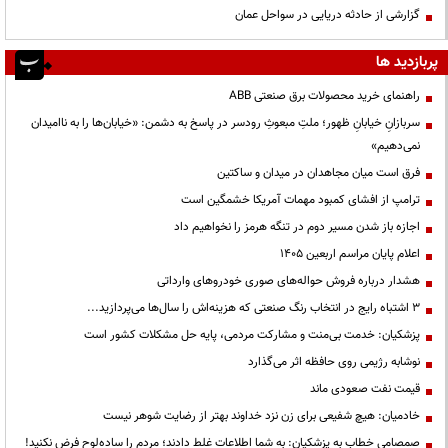
گزارشی از حادثه دریایی در سواحل عمان
پربازدید ها
راهنمای خرید محصولات برق صنعتی ABB
سربازانِ خیابانِ ظهور؛ ملتِ مبعوثِ رودسر در پاسخ به دشمن: «خیابان‌ها را به ناامیدان
نمی‌دهیم»
فرق است میان مجاهدان در میدان و ساکتین
ترامپ از افشای کمبود مهمات آمریکا خشمگین است
اجازه باز شدن مسیر دوم در تنگه هرمز را نخواهیم داد
اعلام پایان مراسم اربعین ۱۴۰۵
هشدار درباره فروش حواله‌های صوری خودروهای وارداتی
3 اشتباه رایج در انتخاب رنگ صنعتی که هزینه‌اش را سال‌ها می‌پردازید...
پزشکیان: خدمت بی‌منت و مشارکت مردمی، پایه حل مشکلات کشور است
نوشابه رژیمی روی حافظه اثر می‌گذارد
قیمت نفت صعودی ماند
خادمیان: هیچ شفیعی برای زن نزد خداوند بهتر از رضایت شوهر نیست