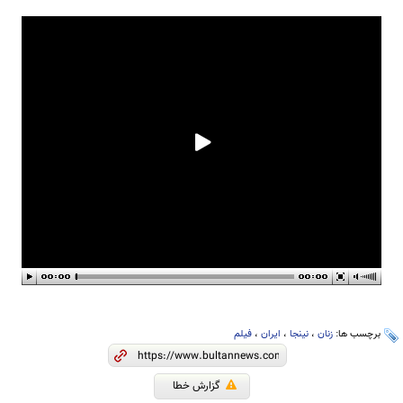
برچسب ها:
زنان
،
نینجا
،
ایران
،
فیلم
گزارش خطا