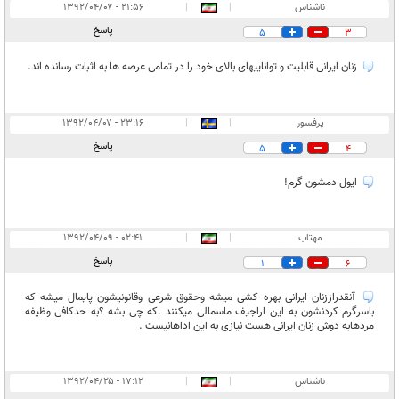
ناشناس
|
|
۲۱:۵۶ - ۱۳۹۲/۰۴/۰۷
پاسخ
5
3
زنان ایرانی قابلیت و تواناییهای بالای خود را در تمامی عرصه ها به اثبات رسانده اند.
پرفسور
|
|
۲۳:۱۶ - ۱۳۹۲/۰۴/۰۷
پاسخ
5
4
ایول دمشون گرم!
مهتاب
|
|
۰۲:۴۱ - ۱۳۹۲/۰۴/۰۹
پاسخ
1
6
آنقدراززنان ایرانی بهره کشی میشه وحقوق شرعی وقانونیشون پایمال میشه که
باسرگرم کردنشون به این اراجیف ماسمالی میکنند .که چی بشه ؟به حدکافی وظیفه
مردهابه دوش زنان ایرانی هست نیازی به این اداهانیست .
ناشناس
|
|
۱۷:۱۲ - ۱۳۹۲/۰۴/۲۵