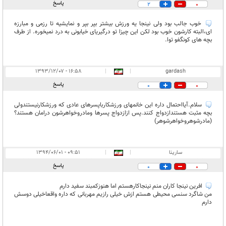
پاسخ
2
0
خوب جالب بود ولی نینجا یه ورزش بیشتر بپر بپر و نمایشیه تا رزمی و مبارزه
ای،البته کارشون خوب بود لکن این چیزا تو درگیریای خیابونی به درد نمیخوره. از طرف
بچه های کونگفو توا.
۱۶:۵۸ - ۱۳۹۳/۱۲/۰۷
|
|
gardash
پاسخ
0
0
سلام.آیااحتمال داره این خانمهای ورزشکارباپسرهای عادی که ورزشکارنیستندولی
بچه مثبت هستندازدواج کنند.پس ازازدواج پسرها ومادروخواهرشون درامان هستند؟
(مادرشوهروخواهرشوهر)
سارینا
|
|
۰۹:۵۱ - ۱۳۹۴/۰۶/۰۱
پاسخ
0
0
افرین نینجا کاران منم نینجاکارهستم اما هنوزکمبند سفید دارم
من شاگرد سنسی محیطی هستم ازش خیلی رازیم مهربانی که داره واقعاخیلی دوسش
دارم