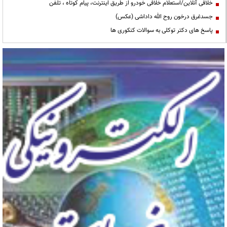
خلافی آنلاین/استعلام خلافی خودرو از طریق اینترنت، پیام کوتاه ، تلفن
جسدغرق درخون روح الله داداشی (عکس)
پاسخ های دکتر توکلی به سوالات کنکوری ها