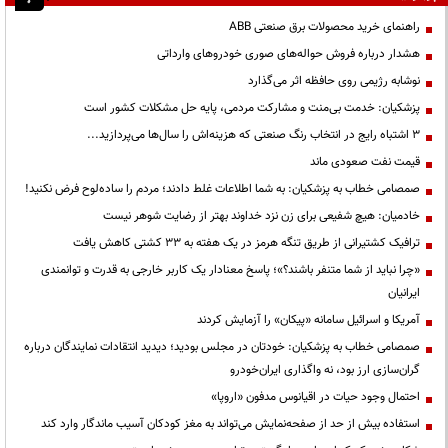
راهنمای خرید محصولات برق صنعتی ABB
هشدار درباره فروش حواله‌های صوری خودروهای وارداتی
نوشابه رژیمی روی حافظه اثر می‌گذارد
پزشکیان: خدمت بی‌منت و مشارکت مردمی، پایه حل مشکلات کشور است
3 اشتباه رایج در انتخاب رنگ صنعتی که هزینه‌اش را سال‌ها می‌پردازید...
قیمت نفت صعودی ماند
صمصامی خطاب به پزشکیان: به شما اطلاعات غلط دادند؛ مردم را ساده‌لوح فرض نکنید!
خادمیان: هیچ شفیعی برای زن نزد خداوند بهتر از رضایت شوهر نیست
ترافیک کشتیرانی از طریق تنگه هرمز در یک هفته به ۳۳ کشتی کاهش یافت
«چرا نباید از شما متنفر باشند؟»؛ پاسخ معنادار یک کاربر خارجی به قدرت و توانمندی
ایرانیان
آمریکا و اسرائیل سامانه «پیکان» را آزمایش کردند
صمصامی خطاب به پزشکیان: خودتان در مجلس بودید؛ دیدید انتقادات نمایندگان درباره
گران‌سازی ارز بود، نه واگذاری ایران‌خودرو
احتمال وجود حیات در اقیانوس مدفون «اروپا»
استفاده بیش از حد از صفحه‌نمایش می‌تواند به مغز کودکان آسیب ماندگار وارد کند