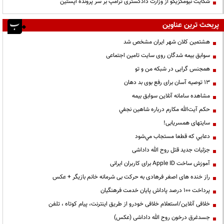
شکایت نیومکزیکو از وزارت دادگستری ترامپ بر سر پرونده اپستین
پربحث ترین عناوین
هشتمین کلان شهر ایران مشخص شد
سوابق بیمه شدگان روی سایت تامین اجتماعی
همجنس گرایی در شبکه من و تو
13 توصیه آسان برای رفع بوی بد دهان
مشاهده سامانه آنلاين سوابق بیمه
حكم آيت‌الله مكارم درباره شاهين نجفي
سایتهای همسریابی!
دعايي كه قطعا مستجاب مي‌شود
جزئیات جدید قتل روح الله داداشی
آموزش ساخت Apple ID برای کاربران ایرانی
راز خنده های اصغر فرهادی به حرکت بی شرمانه خانم بازیگر + عکس
پرداخت ۱۰۰ درصد پاداش پایان خدمت فرهنگیان
خلافی آنلاین/استعلام خلافی خودرو از طریق اینترنت، پیام کوتاه ، تلفن
جسدغرق درخون روح الله داداشی (عکس)