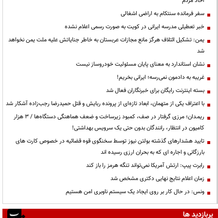
احاد مردم
سفر فرمانده سنتکام به اراضی اشغالی
خبر تعطیلی مدرسه ایرانی در کویت به صورت رسمی اعلام نشده
یمن: تشکیل ائتلاف هرگز مانع مجازات عربستان به خاطر جنایاتش علیه ملت یمن نخواهد
شد
نشان استاندارد به معنای پایان مسئولیت خودروساز نیست
غریبه به دادمون نمی‌رسه؛ ایرانی بخریم!
بسته اینترنت رایگان برای خبرنگاران فعال شد
با اعتراف یکی از متهمان، ابعاد تازه‌ای از پرونده ربایش و قتل حمیدرضا رجب‌زاده آشکار شد
ریمـدان؛ مرزی گرفتار در صف، کمبود زیرساخت و ضعف هماهنگی دستگاه‌ها / ۳ هزار
کامیون در انتظار، رانندگان بدون حتی یک سرویس بهداشتی!
تایید هشدارهای گذشته بولتن نیوز توسط سخنگوی قوه قضائیه در خصوص کارت های
بارزگانی و اجاره ای که به بحران ارزی رسیده اند
رابرت پیپ: ارتش آمریکا نمی‌تواند تنگه هرمز را باز کند
زمان اعلام نتایج نهایی دکتری مشخص شد
ونس: در حال کار بر روی ایجاد یک سیستم ناوبری امن هستیم
پربازدید ها