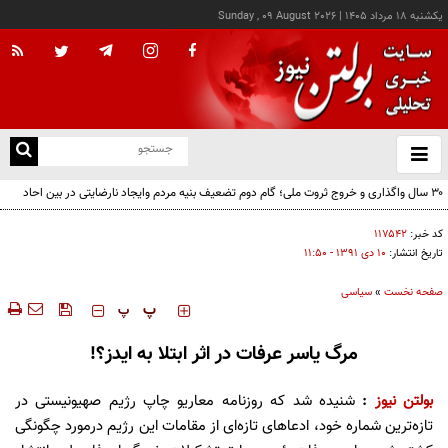
يکشنبه ۱۸ مرداد ۱۴۰۵
|
Sunday , 09 August 2026
از
و
ته
۳۰ سال واگذاری و خروج ثروت ملی؛ گام دوم تضعیف بنیه مردم وایجاد نارضایتی در بین احاد
ن
مردم
نو
کد خبر:
۱۱۷۵۴۲
تاریخ انتشار:
۱۰ دی ۱۳۹۱ - ۱۱:۵۰
صفحه نخست
»
سیاسی
‍‍‍ پ
پ
مرگ یاسر عرفات در اثر ابتلا به ‌ایدز؟!
بولتن نیوز
:
شنیده شد که روزنامه معاریو چاپ رژیم صهیونیستی در
تازه‌ترین شماره خود، ادعاهای تازه‌ای از مقامات این رژیم درمورد چگونگی