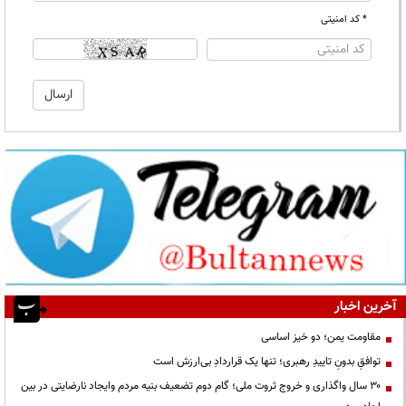
* کد امنیتی
آخرین اخبار
مقاومت یمن؛ دو خیز اساسی
توافقِ بدونِ تاییدِ رهبری؛ تنها یک قراردادِ بی‌ارزش است
۳۰ سال واگذاری و خروج ثروت ملی؛ گام دوم تضعیف بنیه مردم وایجاد نارضایتی در بین