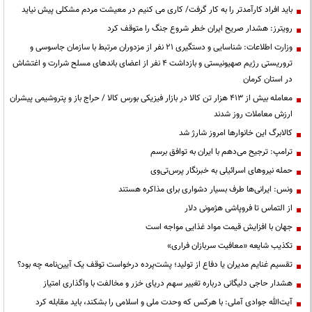
باید افراد کارآمدتر را به کار گرفت/ کاری می کنیم در معیشت مردم مشکلی پیش نیاید
رویترز: هشدار صریح ایران خطر شروع جنگ را متوقف کرد
وزارت اطلاعات: شناسایی و دستگیری ۲۱ نفر از مزدوران مرتبط با سازمان جاسوسی و
تروریستی رژیم صهیونیستی و بازداشت ۴ نفر از اعضای باندهای مسلح شرارت و اغتشاش
در استان کرمان
معامله بیش از ۴۱۳ هزار تن کالا در بازار فیزیکی بورس کالا / حراج باز و پتروشیمی پیشران
ارزش معاملات روز شدند
کالابرگ این خانوارها امروز شارژ شد
ترامپ: ترجیح می‌دهم با ایران به توافق برسم
حمله نیروهای اسرائیلی به خبرنگار پرس‌تی‌وی
ونس: ایرانی‌ها طرف بسیار دشواری برای مذاکره هستند
از التماس تا فروپاشی هژمونی دلار
جهان با افزایش قیمت مواد غذایی مواجه است
تکذیب شایعه «معافیت سربازان فراری»
تقسیم غنایم مدیران یا دفاع از تولید؛ پشت‌پرده درخواست توقف یک آیین‌نامه چه بود؟
هشدار حاجی دلیگانی درباره تغییر سهم دریای خزر و مخالفت با واگذاری امتیاز
آیت‌الله جوادی آملی: با هرکس که وحدت ملی و اسلامی را بشکند، باید مقابله کرد