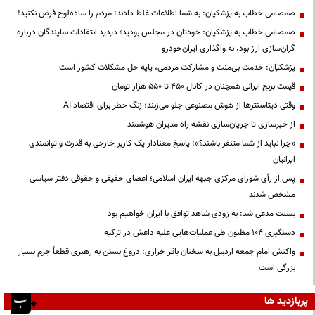
صمصامی خطاب به پزشکیان: به شما اطلاعات غلط دادند؛ مردم را ساده‌لوح فرض نکنید!
صمصامی خطاب به پزشکیان: خودتان در مجلس بودید؛ دیدید انتقادات نمایندگان درباره
گران‌سازی ارز بود، نه واگذاری ایران‌خودرو
پزشکیان: خدمت بی‌منت و مشارکت مردمی، پایه حل مشکلات کشور است
قیمت‌ برنج ایرانی همچنان در کانال ۴۵۰ تا ۵۵۰ هزار تومان
وقتی دیتاسنترها از هوش مصنوعی جلو می‌زنند؛ زنگ خطر برای اقتصاد AI
از خبرسازی تا جریان‌سازی نقشه راه مدیران هوشمند
«چرا نباید از شما متنفر باشند؟»؛ پاسخ معنادار یک کاربر خارجی به قدرت و توانمندی
ایرانیان
پس از رأی شورای مرکزی جبهه ایران اسلامی؛ اعضای حقیقی و حقوقی دفتر سیاسی
مشخص شدند
بسنت مدعی شد: به زودی شاهد توافق با ایران خواهیم بود
دستگیری ۱۰۴ مظنون طی عملیات‌هایی علیه داعش در ترکیه
واکنش امام جمعه اردبیل به سخنان باقر خرازی: دروغ بستن به رهبری قطعاً جرم بسیار
بزرگی است
پربازدید ها