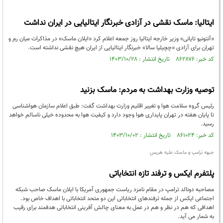
ایتالیا: ماسک نقشی در آزادی خبرنگار ایتالیایی در ایران نداشت
«آنتونیو تایانی» وزیر خارجه ایتالیا روز جمعه اعلام کرد «ایلان ماسک» در مذاکرات میان رم و
تهران برای آزادی «چچیلیا سالا» خبرنگار ایتالیایی از ایران هیچ نقشی نداشته است.
کد خبر: ۸۶۲۸۷۶ تاریخ انتشار : ۱۴۰۳/۱۰/۲۸
توصیه وزارت بهداشت به مردم: ماسک بزنید
رئیس گروه سلامت هوا و تغییر اقلیم وزارت بهداشت گفت: طبق اعلام سازمان هواشناسی
تا پایان هفته در تهران پایداری هوا وجود دارد و کیفیت هوا به محدوده خیلی ناسالم خواهد
رسید.
کد خبر: ۸۶۱۰۲۴ تاریخ انتشار : ۱۴۰۳/۱۰/۰۲
جبهه ترامپ و ماسک علیه هریس
پلتفرم ایکس و ترفند تازه انتخاباتی
مصاحبه دونالد ترامپ در مقام نامزد ریاست جمهوری آمریکا با ایلان ماسک صاحب شبکه
اجتماعی ایکس از جمله ترفندهای انتخاباتی این دو متحد انتخاباتی با اهداف خاص بود.
اهدافی که هم در نظر و هم در عمل به معنای چالش آفرینی انتخاباتی هدفمند برای رقیب
به شمار می آید.