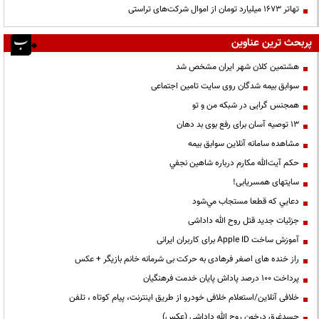
تهاتر ۱۶۷۳ میلیارد تومان از اموال شرکت‌های تراستی
پربحث ترین عناوین
هشتمین کلان شهر ایران مشخص شد
سوابق بیمه شدگان روی سایت تامین اجتماعی
همجنس گرایی در شبکه من و تو
13 توصیه آسان برای رفع بوی بد دهان
مشاهده سامانه آنلاين سوابق بیمه
حكم آيت‌الله مكارم درباره شاهين نجفي
سایتهای همسریابی!
دعايي كه قطعا مستجاب مي‌شود
جزئیات جدید قتل روح الله داداشی
آموزش ساخت Apple ID برای کاربران ایرانی
راز خنده های اصغر فرهادی به حرکت بی شرمانه خانم بازیگر + عکس
پرداخت ۱۰۰ درصد پاداش پایان خدمت فرهنگیان
خلافی آنلاین/استعلام خلافی خودرو از طریق اینترنت، پیام کوتاه ، تلفن
جسدغرق درخون روح الله داداشی (عکس)