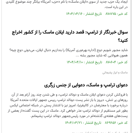
ایجاد یک حزب جدید از سوی «ایلان ماسک» با نام «حزب آمریکا» بیانگر چند موضوع کلیدی
در این باره است.
کد خبر: ۸۷۰۷۷۵ تاریخ انتشار : ۱۴۰۴/۰۴/۱۶
سوال خبرنگار از ترامپ: قصد دارید ایلان ماسک را از کشور اخراج
کنید؟
شاید مجبور شویم دوج (اداره بهره‌وری آمریکا) را بندازیم دنبال ایلان، می‌دونی دوج چیه؟
همون هیولایی که شاید مجبور بشه ...
کد خبر: ۸۷۰۶۰۴ تاریخ انتشار : ۱۴۰۴/۰۴/۱۰
ماسک و ابراز پشیمانی
دعوای ترامپ و ماسک، دعوایی از جنس زرگری
با فروکش کردن دعوای ایلان ماسک و دونالد ترامپ، و طی شدن چند روز آرام بعد از آن
روزهای پر تنش، دیروز با باز نشر پست دونالد ترامپ رییس جمهور ایالات متحده آمریکا
درباره برخورد با معترضان در کالیفرنیا، امروز نیز با انتشار پستی در شبکه اجتماعی ایکس
بطور غیر مستقیم از دونالد ترامپ عذر خواهی کرد. ماسک در این پست گفت«از بعضی از
پست‌های هفته‌ی گذشته‌ام در مورد رئیس‌جمهور دونالد ترامپ پشیمانم.
کد خبر: ۸۶۹۶۵۶ تاریخ انتشار : ۱۴۰۴/۰۳/۲۱