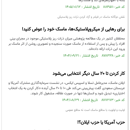
بلکه با اظهارنظرهای تند و هشدارها
کد خبر: ۸۸۴۵۱۱ تاریخ انتشار : ۱۴۰۵/۰۱/۱۲
نقش دوگانه ماسک در فیلتر و آزاد کردن ذرات ریز پلاستیکی
برای رهایی از میکروپلاستیک‌ها، ماسک خود را عوض کنید!
محققان کشور در یک مطالعه پژوهشی میزان ذرات ریز پلاستیکی موجود در مجرای بینی
افراد را پیش و پس از استفاده از ماسک صورت سنجیده و تصویری روشن از اثر ماسک بر
ورود این ذرات ارائه داده‌اند.
کد خبر: ۸۷۸۳۳۸ تاریخ انتشار : ۱۴۰۴/۰۹/۲۱
کار کردن تا ۲۰ سال دیگر انتخابی می‌شود
ايلان ماسک، مديرعامل تسلا و اسپيس‌ ايکس، در نشست سرمايه‌گذاری مشترک آمريکا و
عربستان سعودی گفت پيش‌بينی می‌کند طی ۱۰ تا ۲۰ سال آينده «کار کردن به يک انتخاب
اختياری» تبديل شود و انسان‌ها تنها در صورت علاقه، مشغول کار شوند.
کد خبر: ۸۷۷۲۷۳ تاریخ انتشار : ۱۴۰۴/۰۸/۲۹
اولیت و اولویت با منافع ماسک است نه منافع عمومی
حزب آمریکا یا حزب ایلان؟!