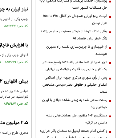
پزشکیان: خدمت بی‌منت و مشارکت مردمی، پایه
حل مشکلات کشور است
نیاز ایران به 
قیمت‌ برنج ایرانی همچنان در کانال ۴۵۰ تا ۵۵۰
چوب یکی از قدیمی‌تر
هزار تومان
کد خبر: ۸۵۶۶۴۶ تاریخ انتشار : ۱۴۰۳/۰۸/۰۳
وقتی دیتاسنترها از هوش مصنوعی جلو می‌زنند؛
زنگ خطر برای اقتصاد AI
با افزایش قاچ
از خبرسازی تا جریان‌سازی نقشه راه مدیران
هوشمند
قاچاق چوب یکی از م
«چرا نباید از شما متنفر باشند؟»؛ پاسخ معنادار
کد خبر: ۸۵۲۰۹۹ تاریخ انتشار : ۱۴۰۳/۰۵/۳۰
یک کاربر خارجی به قدرت و توانمندی ایرانیان
پس از رأی شورای مرکزی جبهه ایران اسلامی؛
بیش اظهاری ۲ برابری در واردات چوب برای دریافت ارز نیمایی
اعضای حقیقی و حقوقی دفتر سیاسی مشخص
شدند
نتواستیم در صادرات
بسنت مدعی شد: به زودی شاهد توافق با ایران
کد خبر: ۸۴۵۹۸۷ تاریخ انتشار : ۱۴۰۳/۰۲/۲۲
خواهیم بود
دستگیری ۱۰۴ مظنون طی عملیات‌هایی علیه
۲.۵ میلیون متر مکعب چوب از طریق زراعت تأمین می‌شود
داعش در ترکیه
واکنش امام جمعه اردبیل به سخنان باقر خرازی:
مجری طرح زراعت چوب: بنابر آمار سالانه ۲ تا ۲.۵ میلیون متر مکعب 