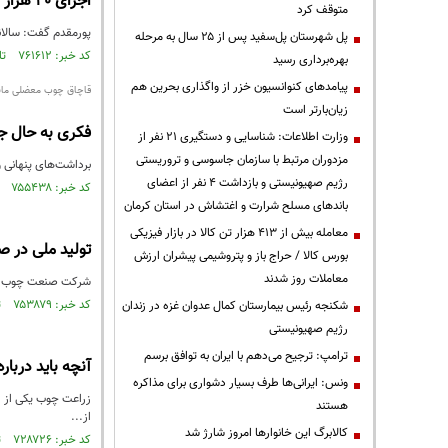
اجرای ۴۰ هزار هکتار توسعه زراعت چوب تا پایان سال
متوقف کرد
پورمقدم گفت: سالانه ۴۵۰ هزار هکتار چوب مورد نیاز از طریق واردات و مابقی از طریق زراعت چوب تامی
پل شهرستان پل‌سفید پس از ۲۵ سال به مرحله
کد خبر: ۷۶۱۶۱۲ تاریخ انتشار : ۱۴۰۰/۱۱/۱۱
بهره‌برداری رسید
پیامدهای کنوانسیون خزر از واگذاری بحرین هم
قاچاق چوب معضلی ماند
زیان‌بارتر است
فکری به حال جن
وزارت اطلاعات: شناسایی و دستگیری ۲۱ نفر از
مزدوران مرتبط با سازمان جاسوسی و تروریستی
برداشت‌های پنهانی و
رژیم صهیونیستی و بازداشت ۴ نفر از اعضای
کد خبر: ۷۵۵۴۳۸ تاریخ انتشار : ۱۴۰۰/۰۹/۲۰
باندهای مسلح شرارت و اغتشاش در استان کرمان
معامله بیش از ۴۱۳ هزار تن کالا در بازار فیزیکی
تولید ملی در 
بورس کالا / حراج باز و پتروشیمی پیشران ارزش
معاملات روز شدند
شرکت صنعت چوب شمال
کد خبر: ۷۵۳۸۷۹ تاریخ انتشار : ۱۴۰۰/۰۹/۰۹
شکنجه رئیس بیمارستان کمال عدوان غزه در زندان
رژیم صهیونیستی
ترامپ: ترجیح می‌دهم با ایران به توافق برسم
آنچه باید دربار
ونس: ایرانی‌ها طرف بسیار دشواری برای مذاکره
زراعت چوب یکی از ط
هستند
از...
کالابرگ این خانوارها امروز شارژ شد
کد خبر: ۷۲۸۷۲۶ تاریخ انتشار : ۱۴۰۰/۰۳/۲۸