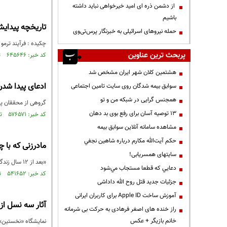
از دشمن ذره ای امید خیرخواهی نباید داشته
باشیم
تاریخچه پیدایش
حمله نیروهای اسرائیلی به خبرنگار پرس‌تی‌وی
چکیده : فرآیند ترمو
پربحث ترین عناوین
کد خبر: ۶۴۵۶۴۶ تاریخ انتشار : ۱۴۰۳/۰۱/۲۸
هشتمین کلان شهر ایران مشخص شد
ادعای پیدا شدن
سوابق بیمه شدگان روی سایت تامین اجتماعی
همجنس گرایی در شبکه من و تو
گروهی از محققان پ
13 توصیه آسان برای رفع بوی بد دهان
کد خبر: ۵۷۶۵۷۱ تاریخ انتشار : ۱۳۹۷/۰۸/۳۰
مشاهده سامانه آنلاين سوابق بیمه
حكم آيت‌الله مكارم درباره شاهين نجفي
مادرزنی که با چ
سایتهای همسریابی!
«بعد از 12 سال زندگی مشترک، از مادرزنم کتک خورده‌ام. در این مدت دخالت‌های خانواده همسرم را توانستم تحمل کنم.
دعايي كه قطعا مستجاب مي‌شود
کد خبر: ۵۴۱۶۵۲ تاریخ انتشار : ۱۳۹۶/۰۸/۲۰
جزئیات جدید قتل روح الله داداشی
آموزش ساخت Apple ID برای کاربران ایرانی
آثار سه نسل از
راز خنده های اصغر فرهادی به حرکت بی شرمانه
خانم بازیگر + عکس
نمایشگاه «نخستین» در برگیرنده آثاری از ۱۵ هنرمند از سه ن