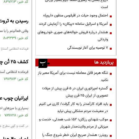
دروغ بستن به رهبری قطعاً جرم بسیار بزرگی
کد خبر: ۸۳۷۲۱۳ تاریخ انتشار : ۱۴۰۲/۱۰/۱۰
است
احتمال وجود حیات در اقیانوس مدفون «اروپا»
رسیدن به ثروت 
آمریکا و اسرائیل سامانه «پیکان» را آزمایش کردند
وقتی فعالیتم را با 
هشدار درباره فروش حواله‌های صوری خودروهای
کد خبر: ۸۰۳۳۳۹ تاریخ انتشار : ۱۴۰۱/۰۹/۰۱
وارداتی
۷ توصیه برای آغاز نویسندگی
فرمانده انتظامی آستارا خ
کشف ۲۵ تُن چوب قاچاق در آستارا/ متهم ۳۴ ساله دستگیر شد
پربازدید ها
فرمانده انتظامی آستارا با اشاره به کشف ۲۵ تُن چوب قاچاق جنگلی در این
تنگه هرمز قابل معامله نیست برای آمریکا معبر باز
کد خبر: ۷۹۷۹۷۴ تاریخ انتشار : ۱۴۰۱/۰۷/۱۹
نکنید
گستره امپراتوری ایران در ۵ قرن پیش از میلاد؛
تصویری از ایران ۲۵ قرن پیش
ایرانیان چوب ع
باید افراد کارآمدتر را به کار گرفت/ کاری می کنیم
بسیاری با میزهای ادا
در معیشت مردم مشکلی پیش نیاید
کد خبر: ۷۸۹۷۲۸ تاریخ انتشار : ۱۴۰۱/۰۵/۱۸
موکب شهدای رزکان؛ ۱۵۲ شب همدلی، خدمت و
میزبانی از مردم ولایت‌مدار شهریار
در گفت و گوی مطرح ش
رویترز: هشدار صریح ایران خطر شروع جنگ را