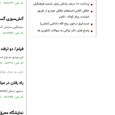
کد خبر: ۵۱۸۱۲۳ تاریخ انتشار : ۱۳۹۶/۰۶/۰۸
پرداخت ۱۰۰ درصد پاداش پایان خدمت فرهنگیان
خلافی آنلاین/استعلام خلافی خودرو از طریق
اینترنت، پیام کوتاه ، تلفن
آتش‌سوزی گستر
جسدغرق درخون روح الله داداشی (عکس)
سخنگوی سازمان آتش 
پاسخ های دکتر توکلی به سوالات کنکوری ها
کد خبر: ۵۰۸۳۵۴ تاریخ انتشار : ۱۳۹۶/۰۵/۱۰
فیلم/ دو ترفن
این ویدیو دو نوع ا
کد خبر: ۵۰۳۱۱۱ تاریخ انتشار : ۱۳۹۶/۰۴/۲۷
عکس روز نشنال جئوگرا
راه رفتن در میا
درشهر لستل (Liestal) سوییس، اولین یکشنبه پس از چهارشنبه ی خاکستری، مردم دسته ای از تکه چوب های درخت کاج راآتش زده و درطول شهر راه می روند.
کد خبر: ۵۰۱۳۵۷ تاریخ انتشار : ۱۳۹۶/۰۴/۲۲
نمایشگاه معرق 