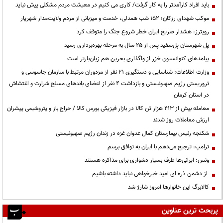
باید افراد کارآمدتر را به کار گرفت/ کاری می کنیم در معیشت مردم مشکلی پیش نیاید
موکب شهدای رزکان؛ ۱۵۲ شب همدلی، خدمت و میزبانی از مردم ولایت‌مدار شهریار
رویترز: هشدار صریح ایران خطر شروع جنگ را متوقف کرد
پل شهرستان پل‌سفید پس از ۲۵ سال به مرحله بهره‌برداری رسید
پیامدهای کنوانسیون خزر از واگذاری بحرین هم زیان‌بارتر است
وزارت اطلاعات: شناسایی و دستگیری ۲۱ نفر از مزدوران مرتبط با سازمان جاسوسی و
تروریستی رژیم صهیونیستی و بازداشت ۴ نفر از اعضای باندهای مسلح شرارت و اغتشاش
در استان کرمان
معامله بیش از ۴۱۳ هزار تن کالا در بازار فیزیکی بورس کالا / حراج باز و پتروشیمی پیشران
ارزش معاملات روز شدند
شکنجه رئیس بیمارستان کمال عدوان غزه در زندان رژیم صهیونیستی
ترامپ: ترجیح می‌دهم با ایران به توافق برسم
ونس: ایرانی‌ها طرف بسیار دشواری برای مذاکره هستند
از دشمن ذره ای امید خیرخواهی نباید داشته باشیم
کالابرگ این خانوارها امروز شارژ شد
پربحث ترین عناوین