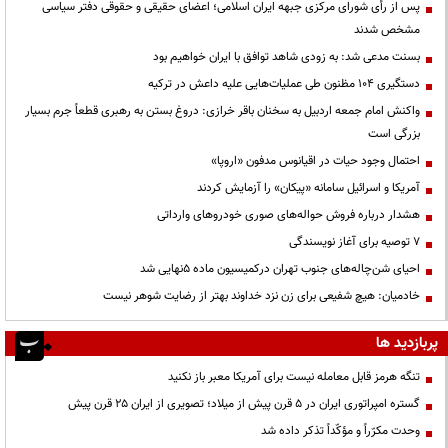
پس از رأی شورای مرکزی جبهه ایران اسلامی؛ اعضای حقیقی و حقوقی دفتر سیاسی
مشخص شدند
بسنت مدعی شد: به زودی شاهد توافق با ایران خواهیم بود
دستگیری ۱۰۴ مظنون طی عملیات‌هایی علیه داعش در ترکیه
واکنش امام جمعه اردبیل به سخنان باقر خرازی: دروغ بستن به رهبری قطعاً جرم بسیار
بزرگی است
احتمال وجود حیات در اقیانوس مدفون «اروپا»
آمریکا و اسرائیل سامانه «پیکان» را آزمایش کردند
هشدار درباره فروش حواله‌های صوری خودروهای وارداتی
۷ توصیه برای آغاز نویسندگی
احیای شن‌چاله‌های جنوب تهران درکمیسیون ماده ۵نهایی شد
خادمیان: هیچ شفیعی برای زن نزد خداوند بهتر از رضایت شوهر نیست
پربازدید ها
تنگه هرمز قابل معامله نیست برای آمریکا معبر باز نکنید
گستره امپراتوری ایران در ۵ قرن پیش از میلاد؛ تصویری از ایران ۲۵ قرن پیش
وحدت مکرّراً و مؤکّداً تذکر داده شد