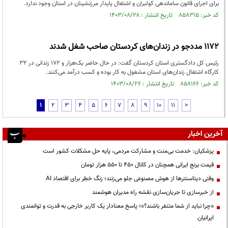
برای اجرای قانون ساماندهی کولبران و اشتغال پایدار مرزنشینان در استان وجود ندارد.
کد خبر: ۸۵۸۳۱۵ تاریخ انتشار : ۱۴۰۳/۰۸/۲۸
1172 مددجو در زندان‌های کردستان صاحب شغل شدند
رئیس کل دادگستری استان کردستان گفت: در حال حاضر یک‌هزار و 172 زندانی در 32
کارگاه اشتغال زندان‌های استان مشغول به کار بوده و کسب درآمد می‌کنند.
کد خبر: ۸۵۸۱۶۶ تاریخ انتشار : ۱۴۰۳/۰۸/۲۶
1
2
3
4
5
6
7
8
9
10
11
>
آخرین اخبار
پزشکیان: خدمت بی‌منت و مشارکت مردمی، پایه حل مشکلات کشور است
قیمت‌ برنج ایرانی همچنان در کانال ۴۵۰ تا ۵۵۰ هزار تومان
وقتی دیتاسنترها از هوش مصنوعی جلو می‌زنند؛ زنگ خطر برای اقتصاد AI
از خبرسازی تا جریان‌سازی نقشه راه مدیران هوشمند
«چرا نباید از شما متنفر باشند؟»؛ پاسخ معنادار یک کاربر خارجی به قدرت و توانمندی
ایرانیان