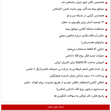
هشتمین کلان شهر ایران مشخص شد
سوابق بیمه شدگان روی سایت تامین اجتماعی
همجنس گرایی در شبکه من و تو
13 توصیه آسان برای رفع بوی بد دهان
مشاهده سامانه آنلاين سوابق بیمه
حكم آيت‌الله مكارم درباره شاهين نجفي
سایتهای همسریابی!
دعايي كه قطعا مستجاب مي‌شود
جزئیات جدید قتل روح الله داداشی
آموزش ساخت Apple ID برای کاربران ایرانی
راز خنده های اصغر فرهادی به حرکت بی شرمانه خانم بازیگر + عکس
پرداخت ۱۰۰ درصد پاداش پایان خدمت فرهنگیان
خلافی آنلاین/استعلام خلافی خودرو از طریق اینترنت، پیام کوتاه ، تلفن
جسدغرق درخون روح الله داداشی (عکس)
پاسخ های دکتر توکلی به سوالات کنکوری ها
لینک های مفید