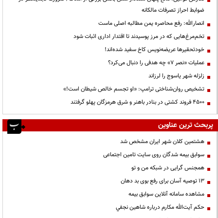
ضوابط احراز تصرفات مالکانه
انصارالله: رفع محاصره یمن مطالبه اصلی ماست
تخم‌مرغ‌هایی که در مرز پوسیدند تا اقتدار اداری اثبات شود
خودتحقیرها عریضه‌نویس کاخ سفید شده‌اند!
عملیات «نصر ۷» چه هدفی را دنبال می‌کرد؟
زلزله شهر یاسوج را لرزاند
تشخیص روان‌شناختی ترامپ: «او تجسم خالص شیطان است!»
۴۵۰۰ فروند کشتی در بنادر باهنر و شرق هرمزگان پهلو گرفتند
پربحث ترین عناوین
هشتمین کلان شهر ایران مشخص شد
سوابق بیمه شدگان روی سایت تامین اجتماعی
همجنس گرایی در شبکه من و تو
13 توصیه آسان برای رفع بوی بد دهان
مشاهده سامانه آنلاين سوابق بیمه
حكم آيت‌الله مكارم درباره شاهين نجفي