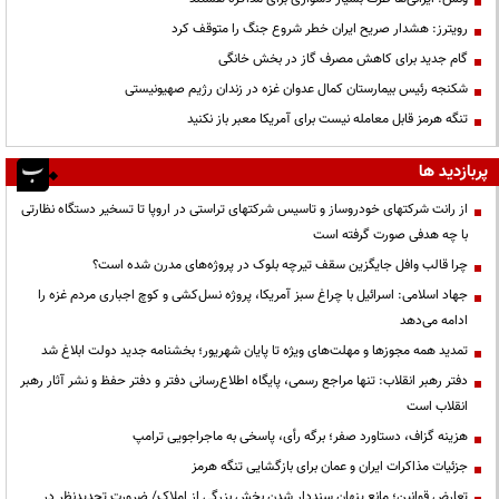
رویترز: هشدار صریح ایران خطر شروع جنگ را متوقف کرد
گام جدید برای کاهش مصرف گاز در بخش خانگی
شکنجه رئیس بیمارستان کمال عدوان غزه در زندان رژیم صهیونیستی
تنگه هرمز قابل معامله نیست برای آمریکا معبر باز نکنید
پربازدید ها
از رانت‌ شرکتهای خودروساز و تاسیس شرکتهای تراستی در اروپا تا تسخیر دستگاه نظارتی
با چه هدفی صورت گرفته است
چرا قالب وافل جایگزین سقف تیرچه بلوک در پروژه‌های مدرن شده است؟
جهاد اسلامی: اسرائیل با چراغ سبز آمریکا، پروژه نسل‌کشی و کوچ اجباری مردم غزه را
ادامه می‌دهد
تمدید همه مجوزها و مهلت‌های ویژه تا پایان شهریور؛ بخشنامه جدید دولت ابلاغ شد
دفتر رهبر انقلاب: تنها مراجع رسمی، پایگاه اطلاع‌رسانی دفتر و دفتر حفظ و نشر آثار رهبر
انقلاب است
هزینه گزاف، دستاورد صفر؛ برگه رأی، پاسخی به ماجراجویی ترامپ
جزئیات مذاکرات ایران و عمان برای بازگشایی تنگه هرمز
تعارض قوانین؛ مانع پنهان سنددار شدن بخش بزرگی از املاک/ ضرورت تجدیدنظر در