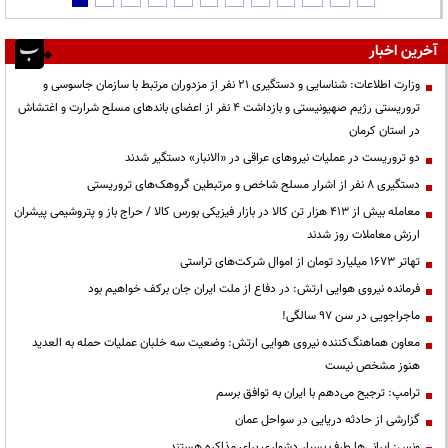
آخرین اخبار
وزارت اطلاعات: شناسایی و دستگیری ۲۱ نفر از مزدوران مرتبط با سازمان جاسوسی و
تروریستی رژیم صهیونیستی و بازداشت ۴ نفر از اعضای باندهای مسلح شرارت و اغتشاش
در استان کرمان
دو تروریست در عملیات نیروهای عراقی در «الانبار» دستگیر شدند
دستگیری ۸ نفر از اشرار مسلح شاخص و مرتبطین گروهک‌های تروریستی
معامله بیش از ۴۱۳ هزار تن کالا در بازار فیزیکی بورس کالا / حراج باز و پتروشیمی پیشران
ارزش معاملات روز شدند
تهاتر ۱۶۷۳ میلیارد تومان از اموال شرکت‌های تراستی
فرمانده نیروی هوایی ارتش: در دفاع از ملت ایران جان برکف خواهیم بود
ماجراجویی در سن ۹۷ سالگی!
معاون هماهنگ‌کننده نیروی هوایی ارتش: وضعیت سه خلبان عملیات حمله به العدید
هنوز مشخص نیست
ترامپ: ترجیح می‌دهم با ایران به توافق برسم
گزارشی از حادثه دریایی در سواحل عمان
ونس: ایرانی‌ها طرف بسیار دشواری برای مذاکره هستند