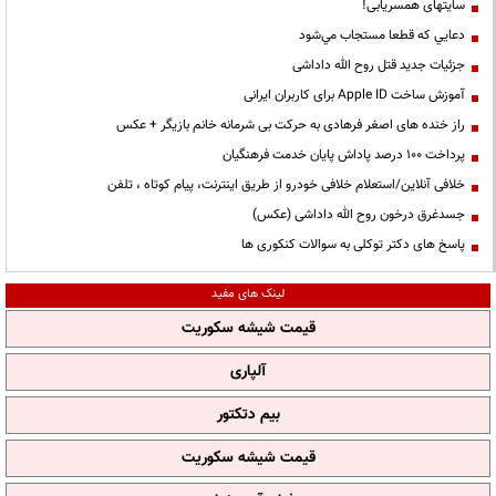
سایتهای همسریابی!
دعايي كه قطعا مستجاب مي‌شود
جزئیات جدید قتل روح الله داداشی
آموزش ساخت Apple ID برای کاربران ایرانی
راز خنده های اصغر فرهادی به حرکت بی شرمانه خانم بازیگر + عکس
پرداخت ۱۰۰ درصد پاداش پایان خدمت فرهنگیان
خلافی آنلاین/استعلام خلافی خودرو از طریق اینترنت، پیام کوتاه ، تلفن
جسدغرق درخون روح الله داداشی (عکس)
پاسخ های دکتر توکلی به سوالات کنکوری ها
لینک های مفید
قیمت شیشه سکوریت
آلپاری
بیم دتکتور
قیمت شیشه سکوریت