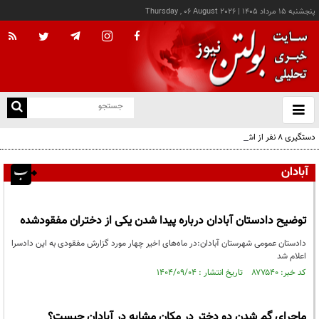
پنجشنبه ۱۵ مرداد ۱۴۰۵
|
Thursday , 06 August 2026
از
و
ته
دستگیری ۸ نفر از اشرار مسلح شاخص و مرتبطین گروهک‌های تروریستی
ن
نو
آبادان
توضیح دادستان آبادان درباره پیدا شدن یکی از دختران مفقودشده
دادستان عمومی شهرستان آبادان:در ماه‌های اخیر چهار مورد گزارش مفقودی به این دادسرا
اعلام شد
کد خبر: ۸۷۷۵۴۰ تاریخ انتشار : ۱۴۰۴/۰۹/۰۴
ماجرای گم شدن دو دختر در مکان مشابه در آبادان چیست؟