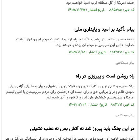
حذف آمریکا از کل منطقه غرب آسیا خواهیم بود
کد خبر: ۸۸۵۳۸۵ تاریخ انتشار : ۱۴۰۵/۰۱/۲۵
پیام تأکید بر امید و پایداری ملی
محمدحسین عظیمی در پیامی با تأکید بر پایداری و استقامت مردم ایران، ابراز داشت:
خداوند حامی این سرزمین و مردم آن بوده و خواهد بود.
کد خبر: ۸۸۴۹۴۵ تاریخ انتشار : ۱۴۰۵/۰۱/۱۸
پیام صبحگاهی
راه روشن است و پیروزی در راه
اینک ماییم و شقی ترین و کثیف ترین و جنایتکارترین ارتشهای جهان و ما برای آزادی برای
نابودی ظلم و برای برپایی حق و برای آینده ای درخشان برای مردم سرزمینمان با امپریالیسم
امریکا و صهیونیسم خونخوار وارد نبردی تا نابودی آنها شده ایم.
کد خبر: ۸۸۳۷۱۱ تاریخ انتشار : ۱۴۰۴/۱۲/۲۹
پیام صبحگاهی
در این جنگ باید پیروز شد نه آتش بس نه عقب نشینی
امام شهید خامنه ای: ملت مؤمن و بصیر ما آموخته که راه پیروزی از ایستادگی می‌گذرد؛ هر