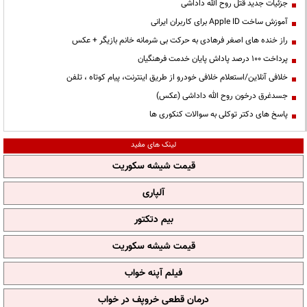
جزئیات جدید قتل روح الله داداشی
آموزش ساخت Apple ID برای کاربران ایرانی
راز خنده های اصغر فرهادی به حرکت بی شرمانه خانم بازیگر + عکس
پرداخت ۱۰۰ درصد پاداش پایان خدمت فرهنگیان
خلافی آنلاین/استعلام خلافی خودرو از طریق اینترنت، پیام کوتاه ، تلفن
جسدغرق درخون روح الله داداشی (عکس)
پاسخ های دکتر توکلی به سوالات کنکوری ها
لینک های مفید
قیمت شیشه سکوریت
آلپاری
بیم دتکتور
قیمت شیشه سکوریت
فیلم آپنه خواب
درمان قطعی خروپف در خواب