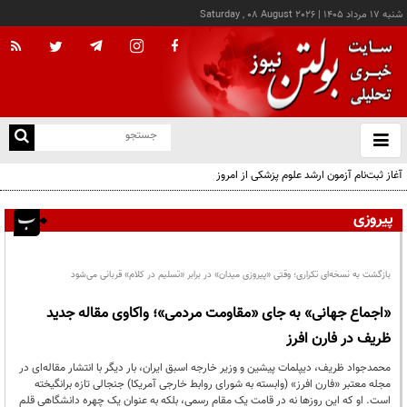
شنبه ۱۷ مرداد ۱۴۰۵
|
Saturday , 08 August 2026
از
و
ته
آغاز ثبت‌نام آزمون ارشد علوم پزشکی از امروز
ن
نو
پیروزی
بازگشت به نسخه‌ای تکراری؛ وقتی «پیروزی میدان» در برابر «تسلیم در کلام» قربانی می‌شود
«اجماع جهانی» به جای «مقاومت مردمی»؛ واکاوی مقاله جدید
ظریف در فارن افرز
محمدجواد ظریف، دیپلمات پیشین و وزیر خارجه اسبق ایران، بار دیگر با انتشار مقاله‌ای در
مجله معتبر «فارن افرز» (وابسته به شورای روابط خارجی آمریکا) جنجالی تازه برانگیخته
است. او که این روزها نه در قامت یک مقام رسمی، بلکه به عنوان یک چهره دانشگاهی قلم