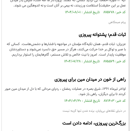
آیه 13 سوره احقاف: بی تردید کسانی که گفتند: پروردگار ما الله است، سپس [در میدان
عمل بر این حقیقت] استقامت ورزیدند، نه بیمی بر آنان است و نه اندوهگین می شوند.
کد خبر: ۸۷۵۷۷۸ تاریخ انتشار : ۱۴۰۴/۰۸/۰۱
پیام صبحگاهی
ثبات قدم؛ پشتوانه پیروزی
عزیزان: ثبات قدم، همان تکیه‌گاه مؤمنان در مواجهه با فشارها و دشمنی‌هاست. کسانی که
با صبر و توکل بر خدا حرکت می‌کنند، هرگز در مسیر حق دلسرد نمی‌شوند و دستاوردشان
موفقیت پایدار است. امروز با نیت خالص و تلاش مستمر، گام‌هایمان را استوار برداریم.
کد خبر: ۸۷۵۵۷۹ تاریخ انتشار : ۱۴۰۴/۰۷/۲۸
راهی از خون در میدان مین برای پیروزی
اواخر تیرماه ۱۳۶۱، شرق بصره در عملیات رمضان ، ردپای مردانی که با دل از میدان مین عبور
کردند تا برای دیگران، راهی باز شود.
کد خبر: ۸۷۱۴۰۳ تاریخ انتشار : ۱۴۰۴/۰۴/۳۰
در دنیای تقلاهای بی‌پایان، برنده‌ شدن تنها گزینه نیست
بزرگ‌ترین پیروزی، ادامه‌ دادن است