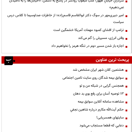
سربازانِ خیابانِ ظهور؛ ملتِ مبعوثِ رودسر در پاسخ به دشمن: «خیابان‌ها را به ناامیدان
نمی‌دهیم»
امیر دبیری‌مهر در سوگ دکتر ابوالقاسم قاسم‌زاده؛ از خاطرات صداوسیما تا کلاس درس
سیاست
ترامپ از افشای کمبود مهمات آمریکا خشمگین است
وقتی انرژی، مسیرش را گم می‌کند
اجازه باز شدن مسیر دوم در تنگه هرمز را نخواهیم داد
پربحث ترین عناوین
هشتمین کلان شهر ایران مشخص شد
سوابق بیمه شدگان روی سایت تامین اجتماعی
همجنس گرایی در شبکه من و تو
13 توصیه آسان برای رفع بوی بد دهان
مشاهده سامانه آنلاين سوابق بیمه
حكم آيت‌الله مكارم درباره شاهين نجفي
سایتهای همسریابی!
دعايي كه قطعا مستجاب مي‌شود