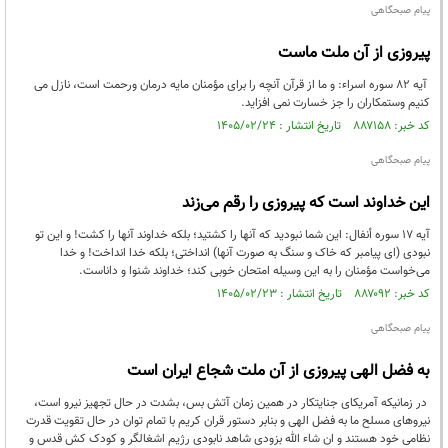
پیام صبحگاهی
پیروزی از آن ملت ماست
آیه 82 سوره اسراء: و ما از قرآن آنچه را برای مؤمنان مایه درمان ورحمت است، نازل می
کنیم وستمکاران را جز خسارت نمی افزاید.
کد خبر: ۸۸۷۱۵۸ تاریخ انتشار : ۱۴۰۵/۰۲/۲۴
پیام صبحگاهی
این خداوند است که پیروزی را رقم می‌زند
آیه ۱۷ سوره أنفال: این شما نبودید که آنها را کشتید؛ بلکه خداوند آنها را کشت! و این تو
نبودی (ای پیامبر که خاک و سنگ به صورت آنها) انداختی؛ بلکه خدا انداخت! و خدا
می‌خواست مؤمنان را به این وسیله امتحان خوبی کند؛ خداوند شنوا و داناست.
کد خبر: ۸۸۷۰۹۲ تاریخ انتشار : ۱۴۰۵/۰۲/۲۳
پیام صبحگاهی
به فضل الهی پیروزی از آن ملت شجاع ایران است
در زمانیکه آمریکای جنایتکار در همین زمان آتش بس، بشدت در حال تجهیز نیرو است،
نیروهای مسلح ما به فضل الهی و بنابر دستور قران کریم با تمام توان در حال تقویت قدرت
نظامی خود هستند و ان شاء الله بزودی شاهد نابودی رژیم اشغالگر و کودک کش قدس و