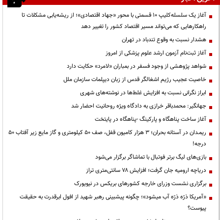
آغاز یک سلسله‌کلیپ ۱۰ قسمتی با محور «جهاد اقتصادی»؛ از ریشه‌یابی مشکلات تا
راهکارهایی که می‌تواند مسیر اقتصاد کشور را تغییر دهد
هشدار نسبت به وقوع تندباد در تهران
آغاز ثبت‌نام آزمون ارشد علوم پزشکی از امروز
شواهد پژوهشی از وجود فسفر در بمباران «لامرد» حکایت دارد
خاصیت عجیب رژیم اشغالگر قدس از زبان دیپلمات سازمان ملل
ابراز نگرانی نسبت به افزایش غلط‌ها در نوشته‌های شهری
جهانگیر: محمدباقر خرازی به دادگاه ویژه روحانیت احضار شد
آغاز ساخت پناهگاه و پارکینگ -پناهگاه در پایتخت
ریمـدان در آستانه بحران؛ ۳ هزار کامیون قفل، صف ۵۰ کیلومتری و گاز مایع زیر آفتاب ۵۰
درجه!
بازی‌های لیگ برتر فوتبال با تماشاگر برگزار می‌شود
دریاچه ارومیه جان گرفت؛ افزایش ۷۸ سانتی‌متری تراز
برگزاری نشست وزرای خارجه کشورهای بریکس در نیویورک
«آمریکا ذرّه ذرّه آب میشود»؛ چگونه پیشبینی رهبر شهید از افول ابرقدرت به حقیقت
پیوست؟