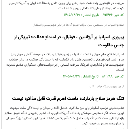
می‌زند، در تازه‌ترین یادداشت خود راهی برای پایان دادن به مناقشه ایران و آمریکا ترسیم
کرده که با واکنش‌های تند داخلی روبرو شده است.
کد خبر: ۸۹۱۴۶۶ تاریخ انتشار : ۱۴۰۵/۰۴/۳۰
صلابتِ اسپانیا در مستطیلِ سبز، بازتابِ غیرتِ آن‌ها در برابرِ صهیونیسم و استکبار
پیروزی اسپانیا بر آرژانتین ، فوتبال، در امتدادِ عدالت؛ تبریکی از
جنسِ مقاومت
اسپانیا با فتح جام جهانی ۲۰۲۶، نه تنها در زمین فوتبال، بلکه در عرصه آگاهی جهانی نیز
پیروز شد. این قهرمانی، تحسینِ ملتی را برانگیخت که با ایستادگیِ صلابت در برابرِ جنایاتِ
صهیونیست‌ها و فشارهای آمریکا، شرافت انسانی را بر سیاست‌های استکباری مقدم شمرده
است.
کد خبر: ۸۹۱۳۸۸ تاریخ انتشار : ۱۴۰۵/۰۴/۲۹
از این پیروزی بزرگ مراقبت کنید
تنگه هرمز سلاح بازدارنده ماست اهرم قدرت قابل مذاکره نیست
عقب‌نشینی ترامپ قمارباز پای میز مذاکره، حاصل اقتدار میدان و ایستادگی ملت مبعوث
ایران است. اگر دسترسی موشکی به خاک آمریکا نداریم، اما اهرم راهبردی تنگه هرمز، سلاح
بازدارنده‌ای است که جنگ را به داخل خاک آمریکا می‌کشاند. نباید این دستاورد بزرگ میدان
را فدای وعده‌های سرخرمن کرد.