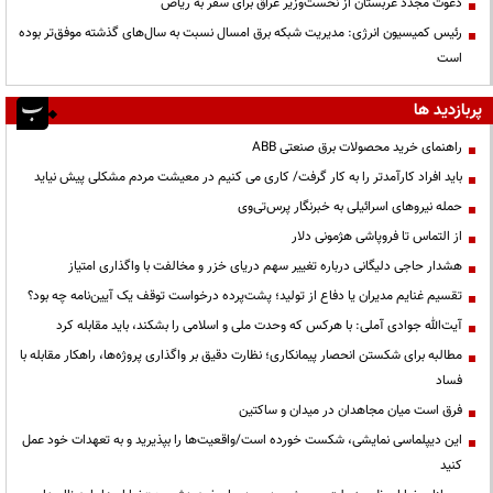
دعوت مجدد عربستان از نخست‌وزیر عراق برای سفر به ریاض
رئیس کمیسیون انرژی: مدیریت شبکه برق امسال نسبت به سال‌های گذشته موفق‌تر بوده
است
پربازدید ها
راهنمای خرید محصولات برق صنعتی ABB
باید افراد کارآمدتر را به کار گرفت/ کاری می کنیم در معیشت مردم مشکلی پیش نیاید
حمله نیروهای اسرائیلی به خبرنگار پرس‌تی‌وی
از التماس تا فروپاشی هژمونی دلار
هشدار حاجی دلیگانی درباره تغییر سهم دریای خزر و مخالفت با واگذاری امتیاز
تقسیم غنایم مدیران یا دفاع از تولید؛ پشت‌پرده درخواست توقف یک آیین‌نامه چه بود؟
آیت‌الله جوادی آملی: با هرکس که وحدت ملی و اسلامی را بشکند، باید مقابله کرد
مطالبه برای شکستن انحصار پیمانکاری؛ نظارت دقیق بر واگذاری پروژه‌ها، راهکار مقابله با
فساد
فرق است میان مجاهدان در میدان و ساکتین
این دیپلماسی نمایشی، شکست خورده است/واقعیت‌ها را بپذیرید و به تعهدات خود عمل
کنید