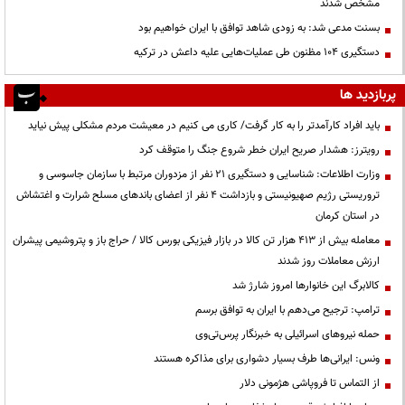
مشخص شدند
بسنت مدعی شد: به زودی شاهد توافق با ایران خواهیم بود
دستگیری ۱۰۴ مظنون طی عملیات‌هایی علیه داعش در ترکیه
پربازدید ها
باید افراد کارآمدتر را به کار گرفت/ کاری می کنیم در معیشت مردم مشکلی پیش نیاید
رویترز: هشدار صریح ایران خطر شروع جنگ را متوقف کرد
وزارت اطلاعات: شناسایی و دستگیری ۲۱ نفر از مزدوران مرتبط با سازمان جاسوسی و
تروریستی رژیم صهیونیستی و بازداشت ۴ نفر از اعضای باندهای مسلح شرارت و اغتشاش
در استان کرمان
معامله بیش از ۴۱۳ هزار تن کالا در بازار فیزیکی بورس کالا / حراج باز و پتروشیمی پیشران
ارزش معاملات روز شدند
کالابرگ این خانوارها امروز شارژ شد
ترامپ: ترجیح می‌دهم با ایران به توافق برسم
حمله نیروهای اسرائیلی به خبرنگار پرس‌تی‌وی
ونس: ایرانی‌ها طرف بسیار دشواری برای مذاکره هستند
از التماس تا فروپاشی هژمونی دلار