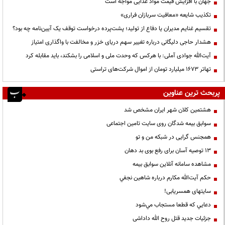
جهان با افزایش قیمت مواد غذایی مواجه است
تکذیب شایعه «معافیت سربازان فراری»
تقسیم غنایم مدیران یا دفاع از تولید؛ پشت‌پرده درخواست توقف یک آیین‌نامه چه بود؟
هشدار حاجی دلیگانی درباره تغییر سهم دریای خزر و مخالفت با واگذاری امتیاز
آیت‌الله جوادی آملی: با هرکس که وحدت ملی و اسلامی را بشکند، باید مقابله کرد
تهاتر ۱۶۷۳ میلیارد تومان از اموال شرکت‌های تراستی
پربحث ترین عناوین
هشتمین کلان شهر ایران مشخص شد
سوابق بیمه شدگان روی سایت تامین اجتماعی
همجنس گرایی در شبکه من و تو
13 توصیه آسان برای رفع بوی بد دهان
مشاهده سامانه آنلاين سوابق بیمه
حكم آيت‌الله مكارم درباره شاهين نجفي
سایتهای همسریابی!
دعايي كه قطعا مستجاب مي‌شود
جزئیات جدید قتل روح الله داداشی