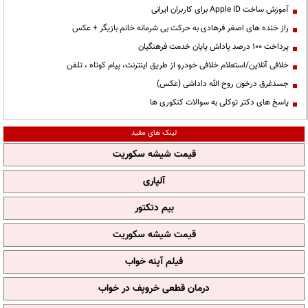
آموزش ساخت Apple ID برای کاربران ایرانی
راز خنده های اصغر فرهادی به حرکت بی شرمانه خانم بازیگر + عکس
پرداخت ۱۰۰ درصد پاداش پایان خدمت فرهنگیان
خلافی آنلاین/استعلام خلافی خودرو از طریق اینترنت، پیام کوتاه ، تلفن
جسدغرق درخون روح الله داداشی (عکس)
پاسخ های دکتر توکلی به سوالات کنکوری ها
لینک های مفید
قیمت شیشه سکوریت
آلپاری
بیم دتکتور
قیمت شیشه سکوریت
فیلم آپنه خواب
درمان قطعی خروپف در خواب