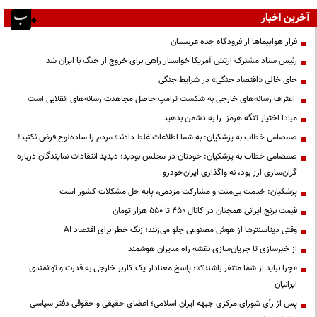
آخرین اخبار
فرار هواپیماها از فرودگاه جده عربستان
رئیس ستاد مشترک ارتش آمریکا خواستار راهی برای خروج از جنگ با ایران شد
جای خالی «اقتصاد جنگی» در شرایط جنگی
اعتراف رسانه‌های خارجی به شکست ترامپ حاصل مجاهدت رسانه‌های انقلابی است
مبادا اختیار تنگه هرمز را به دشمن بدهید
صمصامی خطاب به پزشکیان: به شما اطلاعات غلط دادند؛ مردم را ساده‌لوح فرض نکنید!
صمصامی خطاب به پزشکیان: خودتان در مجلس بودید؛ دیدید انتقادات نمایندگان درباره
گران‌سازی ارز بود، نه واگذاری ایران‌خودرو
پزشکیان: خدمت بی‌منت و مشارکت مردمی، پایه حل مشکلات کشور است
قیمت‌ برنج ایرانی همچنان در کانال ۴۵۰ تا ۵۵۰ هزار تومان
وقتی دیتاسنترها از هوش مصنوعی جلو می‌زنند؛ زنگ خطر برای اقتصاد AI
از خبرسازی تا جریان‌سازی نقشه راه مدیران هوشمند
«چرا نباید از شما متنفر باشند؟»؛ پاسخ معنادار یک کاربر خارجی به قدرت و توانمندی
ایرانیان
پس از رأی شورای مرکزی جبهه ایران اسلامی؛ اعضای حقیقی و حقوقی دفتر سیاسی