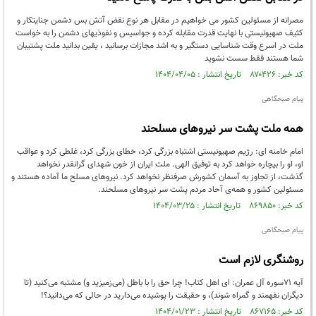
مصرانه از مسئولین کشور می خواهیم در مقابل هر نوع نقض آتش بس دشمن جنایتکار و
کثیف صهیونیستی با نهایت قدرت مقابله کرده و جواسیس و نفوذیهای دشمن را به خواست
ملت در اسرع وقت شناسایی دستگیر و به اشد مجازات برسانید ، یقین بدانید ملت پشتیبان
شما هستند فقط سست نشوید
کد خبر: ۸۷۰۴۲۶ تاریخ انتشار : ۱۴۰۴/۰۴/۰۵
پیام صبحگاهی
همه ملت پشت سر نیروهای مسلحند
امام خامنه ای: رژیم صهیونیستی اشتباه بزرگی کرد، خطای بزرگی کرد، غلطی کرد و عواقب
او، او را بیچاره خواهد کرد به توفیق الهی. ملت ایران از خون شهدای گرانقدر نخواهد
گذشت، از تجاوز به آسمان کشورش صرفنظر نخواهد کرد. نیروهای مسلح ما آماده هستند و
مسئولین کشور و همه‌ی آحاد مردم پشت سر نیروهای مسلحند.
کد خبر: ۸۶۹۸۵۰ تاریخ انتشار : ۱۴۰۴/۰۳/۲۵
پیام صبحگاهی
روشنگری لازم است
آیه ۷۱سوره آل عمران: ای اهل کتاب! چرا حق را با باطل (می‌زمیزید و) مشتبه می‌کنید (تا
دیگران نفهمند و گمراه شوند)، و حقیقت را پوشیده می‌دارید در حالی که می‌دانید؟!
کد خبر: ۸۶۷۱۶۵ تاریخ انتشار : ۱۴۰۴/۰۱/۲۳