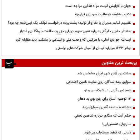
جهان با افزایش قیمت مواد غذایی مواجه است
تکذیب شایعه «معافیت سربازان فراری»
تقسیم غنایم مدیران یا دفاع از تولید؛ پشت‌پرده درخواست توقف یک آیین‌نامه چه بود؟
هشدار حاجی دلیگانی درباره تغییر سهم دریای خزر و مخالفت با واگذاری امتیاز
آیت‌الله جوادی آملی: با هرکس که وحدت ملی و اسلامی را بشکند، باید مقابله کرد
تهاتر ۱۶۷۳ میلیارد تومان از اموال شرکت‌های تراستی
پربحث ترین عناوین
هشتمین کلان شهر ایران مشخص شد
سوابق بیمه شدگان روی سایت تامین اجتماعی
همجنس گرایی در شبکه من و تو
13 توصیه آسان برای رفع بوی بد دهان
مشاهده سامانه آنلاين سوابق بیمه
حكم آيت‌الله مكارم درباره شاهين نجفي
سایتهای همسریابی!
دعايي كه قطعا مستجاب مي‌شود