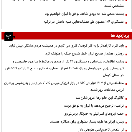
مشخص شدند
بسنت مدعی شد: به زودی شاهد توافق با ایران خواهیم بود
دستگیری ۱۰۴ مظنون طی عملیات‌هایی علیه داعش در ترکیه
پربازدید ها
باید افراد کارآمدتر را به کار گرفت/ کاری می کنیم در معیشت مردم مشکلی پیش نیاید
رویترز: هشدار صریح ایران خطر شروع جنگ را متوقف کرد
وزارت اطلاعات: شناسایی و دستگیری ۲۱ نفر از مزدوران مرتبط با سازمان جاسوسی و
تروریستی رژیم صهیونیستی و بازداشت ۴ نفر از اعضای باندهای مسلح شرارت و اغتشاش
در استان کرمان
معامله بیش از ۴۱۳ هزار تن کالا در بازار فیزیکی بورس کالا / حراج باز و پتروشیمی پیشران
ارزش معاملات روز شدند
کالابرگ این خانوارها امروز شارژ شد
ترامپ: ترجیح می‌دهم با ایران به توافق برسم
حمله نیروهای اسرائیلی به خبرنگار پرس‌تی‌وی
ونس: ایرانی‌ها طرف بسیار دشواری برای مذاکره هستند
از التماس تا فروپاشی هژمونی دلار