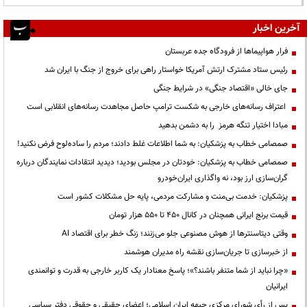
آخرین اخبار
فرار هواپیماها از فرودگاه جده عربستان
رئیس ستاد مشترک ارتش آمریکا خواستار راهی برای خروج از جنگ با ایران شد
جای خالی «اقتصاد جنگی» در شرایط جنگی
اعتراف رسانه‌های خارجی به شکست ترامپ حاصل مجاهدت رسانه‌های انقلابی است
مبادا اختیار تنگه هرمز را به دشمن بدهید
صمصامی خطاب به پزشکیان: به شما اطلاعات غلط دادند؛ مردم را ساده‌لوح فرض نکنید!
صمصامی خطاب به پزشکیان: خودتان در مجلس بودید؛ دیدید انتقادات نمایندگان درباره
گران‌سازی ارز بود، نه واگذاری ایران‌خودرو
پزشکیان: خدمت بی‌منت و مشارکت مردمی، پایه حل مشکلات کشور است
قیمت‌ برنج ایرانی همچنان در کانال ۴۵۰ تا ۵۵۰ هزار تومان
وقتی دیتاسنترها از هوش مصنوعی جلو می‌زنند؛ زنگ خطر برای اقتصاد AI
از خبرسازی تا جریان‌سازی نقشه راه مدیران هوشمند
«چرا نباید از شما متنفر باشند؟»؛ پاسخ معنادار یک کاربر خارجی به قدرت و توانمندی
ایرانیان
پس از رأی شورای مرکزی جبهه ایران اسلامی؛ اعضای حقیقی و حقوقی دفتر سیاسی