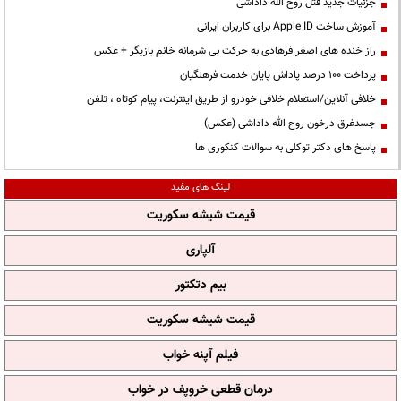
جزئیات جدید قتل روح الله داداشی
آموزش ساخت Apple ID برای کاربران ایرانی
راز خنده های اصغر فرهادی به حرکت بی شرمانه خانم بازیگر + عکس
پرداخت ۱۰۰ درصد پاداش پایان خدمت فرهنگیان
خلافی آنلاین/استعلام خلافی خودرو از طریق اینترنت، پیام کوتاه ، تلفن
جسدغرق درخون روح الله داداشی (عکس)
پاسخ های دکتر توکلی به سوالات کنکوری ها
لینک های مفید
قیمت شیشه سکوریت
آلپاری
بیم دتکتور
قیمت شیشه سکوریت
فیلم آپنه خواب
درمان قطعی خروپف در خواب