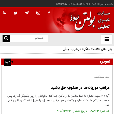
شنبه ۱۷ مرداد ۱۴۰۵
|
Saturday , 08 August 2026
از
و
ته
جای خالی «اقتصاد جنگی» در شرایط جنگی
ن
نو
نفوذی
پیام صبحگاهی
مراقبِ موریانه‌ها در صفوفِ حق باشید
آیه 37 سوره انفال: تا خدا ناپاکان را از پاکان جدا کند، وناپاکان را روی یکدیگر گذارد، پس
همه را متراکم وانباشته سازد و یکجا در جهنم قرار دهد؛ [به راستی] آنانند که زیانکار واقعی
اند.
کد خبر: ۸۸۹۰۹۹ تاریخ انتشار : ۱۴۰۵/۰۳/۲۴