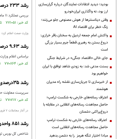
بودید؛ دیدید انتقادات نمایندگان درباره گران‌سازی
رشد ۲۳۳ درصدی پروازهای بین‌المللی تا پایان بهمن‌ماه ۱۴۰۰
ارز بود، نه واگذاری ایران‌خودرو
بررسی عملکرد ۱۱ ماهه وزارت راه و شهرسازی در بخش حمل‌ونقل هوایی در سال ۱۴۰۰ از رشد ۲۳۳ درصدی پروازهای بین‌المللی و رشد۵۴ درصدی پروازهای ...
وقتی دیتاسنترها از هوش مصنوعی جلو می‌زنند؛
کد خبر: ۷۷۱۰۵۱ تاریخ انتشار : ۱۴۰۱/۰۱/۰۹
زنگ خطر برای اقتصاد AI
وزارت صمت اعلام کرد؛
واکنش امام جمعه اردبیل به سخنان باقر خرازی:
دروغ بستن به رهبری قطعاً جرم بسیار بزرگی
رشد ۹.۶۳ درصدی صادرات کشور در ۱۱ ماه سال ۱۴۰۰
است
براساس اعلام وزارت صمت صادرات کشور در ۱۱ ماه سال گذشته به 
جای خالی «اقتصاد جنگی» در شرایط جنگی
کد خبر: ۷۷۰۸۶۴ تاریخ انتشار : ۱۴۰۱/۰۱/۰۸
بسنت مدعی شد: به زودی شاهد توافق با ایران
خواهیم بود
از خبرسازی تا جریان‌سازی نقشه راه مدیران
رشد ۳۵درصدی افزایش تردد جاده‌ای در نوروز امسال
هوشمند
سرپرست معاونت حمل و نقل وزارت راه و
اعتراف رسانه‌های خارجی به شکست ترامپ؛
کد خبر: ۷۷۰۷۱۷ تاریخ انتشار : ۱۴۰۱/۰۱/۰۷
حاصل مجاهدت رسانه‌های انقلابی در مقابله با
در آغاز معاملات ۷ فروردین
دروغ‌پراکنی دشمنان
اعتراف رسانه‌های خارجی به شکست ترامپ
رشد ۸۵۱ واحدی شاخص بورس
حاصل مجاهدت رسانه‌های انقلابی است
شاخص کل بورس تهران، امروز د
مبادا اختیار تنگه هرمز را به دشمن بدهید