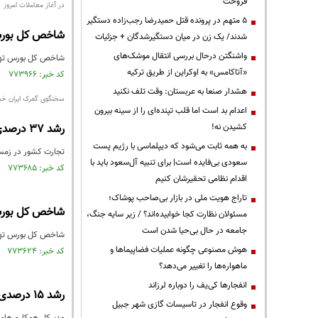
فروخت
در آغاز معاملات امروز
۵ متهم در پرونده قتل حمیدرضا رجب‌زاده دستگیر
شاخص کل بورس ۳ هزار و ۷۲۶ واحد 
شدند/ یک زن در میان دستگیرشدگان + جزئیات
واشنگتن درحال بررسی انتقال موشک‌های
شاخص کل بورس تهران، امروز در اب
«آتاکامس» به اوکراین از طریق ترکیه
کد خبر: ۷۷۳۹۶۶ تاریخ انتشار : ۱۴۰۱/۰۱/۲۹
هشدار صنعا به عربستان: وقت تلف نکنید
سخنگوی گمرک ایران خبر
اعدام بد است اما قلب تپنده‌ای را از سینه بیرون
کشیدن نه!
رشد ۳۷ درصدی تجارت کشور در زمستان ۱۴۰۰
به همه ثابت می‌شود که دیپلماسی با رژیم پست
تجارت کشور در زمستان سال ۱۴۰۰ با ۴۱ میلیون و ۵۲۲ هزار تن کالا به ارزش ۲۹ میلیارد و ۵۴۹ میلیون دلار،
سعودی بی‌فایده است| برای تنبیه آل‌سعود باید با
کد خبر: ۷۷۳۶۸۵ تاریخ انتشار : ۱۴۰۱/۰۱/۲۷
اقدام نظامی تحقیرشان کنیم
تاراج هویت ملی در بازار بی‌صاحب پوشاک؛
شاخص کل بورس ۳ هزار و ۶۸۴ واحد 
مسئولان نظارت کجا خوابیده‌اند؟ / زیر سایه جنگ،
جامعه در حال بی‌حیا شدن است
شاخص کل بورس تهران، امروز در اب
هوش مصنوعی چگونه عملیات فضاپیماها و
کد خبر: ۷۷۳۶۲۴ تاریخ انتشار : ۱۴۰۱/۰۱/۲۷
ماهواره‌ها را تغییر می‌دهد؟
انفجارها کی‌یف را دوباره لرزاند
رشد ۱۵ درصدی صادرات ایران به بازار اوراسیا
وقوع انفجار در تاسیسات گازی شهر جبیل