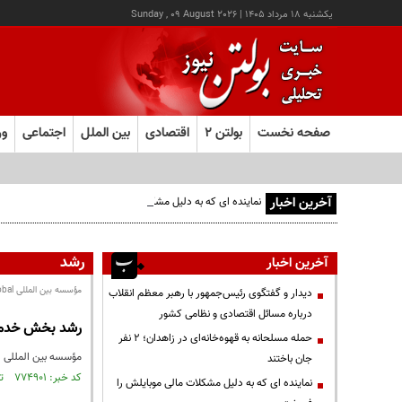
يکشنبه ۱۸ مرداد ۱۴۰۵
|
Sunday , 09 August 2026
صفحه نخست
بولتن ۲
اقتصادی
بین الملل
اجتماعی
ور
آخرین اخبار
نماینده ای که به دلیل مشکلات مالی موبایلش را فروخت
رشد
آخرین اخبار
مؤسسه بین المللی S&P Global اعلام کرد؛
دیدار و گفتگوی رئیس‌جمهور با رهبر معظم انقلاب
درباره مسائل اقتصادی و نظامی کشور
رشد بخش خدمات
حمله مسلحانه به قهوه‌خانه‌ای در زاهدان؛ ۲ نفر
مؤسسه بین المللی S&P Global در جدیدترین گزارش خود اعلام کرد علیرغم ترس از جنگ در اوکراین و تورم ناشی از این جنگ اما رشد اقتصادی بخش خصوصی در ...
جان باختند
کد خبر: ۷۷۴۹۰۱ تاریخ انتشار : ۱۴۰۱/۰۲/۰۴
نماینده ای که به دلیل مشکلات مالی موبایلش را