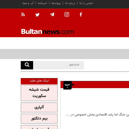
تماس با ما
|
درباره ما
|
پیوندها
|
خبرنامه
|
آب و هوا
لینک های مفید
قیمت شیشه
سکوریت
آلپاری
بیم دتکتور