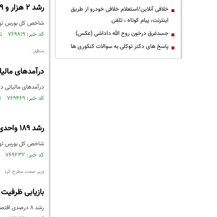
رشد ۲ هزار و ۷۸۹ واحدی شاخص بورس
خلافی آنلاین/استعلام خلافی خودرو از طریق
اینترنت، پیام کوتاه ، تلفن
شاخص کل بورس تهران، امروز در ا
جسدغرق درخون روح الله داداشی (عکس)
کد خبر: ۷۶۹۸۱۹ تاریخ انتشار : ۱۴۰۰/۱۲/۲۸
پاسخ های دکتر توکلی به سوالات کنکوری ها
منظور:
درآمدهای مالیاتی ۶۰ درصد رش
درآمدهای مالیاتی در مقایسه با سال گذشته حدود ۶۰ درصد رشد
کد خبر: ۷۶۹۴۶۹ تاریخ انتشار : ۱۴۰۰/۱۲/۲۵
رشد ۱۸۹ واحدی شاخص بورس
شاخص کل بورس تهران، امروز د
کد خبر: ۷۶۹۲۳۲ تاریخ انتشار : ۱۴۰۰/۱۲/۲۴
وزیر صمت مطرح کرد
بازیابی ظرفیت های ت
رشد ۸ درصدی اقتصاد در سال ۱۴۰۱ یعنی رسیدن به وضعیت سال ۹۷ که اتفاق عجیبی نیست تنها کاری که باید انجام دهیم بازیابی ظرفیت‌های تولید است.