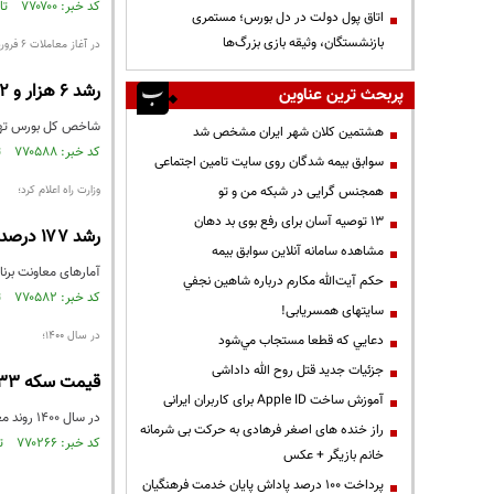
کد خبر: ۷۷۰۷۰۰ تاریخ انتشار : ۱۴۰۱/۰۱/۰۷
اتاق پول دولت در دل بورس؛ مستمری
بازنشستگان، وثیقه بازی بزرگ‌ها
در آغاز معاملات ۶ فروردین
رشد ۶ هزار و ۹۴۲ واحدی شاخص بورس
پربحث ترین عناوین
شاخص کل بورس تهران، امروز در اب
هشتمین کلان شهر ایران مشخص شد
کد خبر: ۷۷۰۵۸۸ تاریخ انتشار : ۱۴۰۱/۰۱/۰۶
سوابق بیمه شدگان روی سایت تامین اجتماعی
همجنس گرایی در شبکه من و تو
وزارت راه اعلام کرد؛
13 توصیه آسان برای رفع بوی بد دهان
رشد ۱۷۷ درصدی ترانزیت ریلی در ۱۱ ماهه سال ۱۴۰۰
مشاهده سامانه آنلاين سوابق بیمه
آمارهای معاونت برنامه‌ریزی و مدیر
حكم آيت‌الله مكارم درباره شاهين نجفي
کد خبر: ۷۷۰۵۸۲ تاریخ انتشار : ۱۴۰۱/۰۱/۰۶
سایتهای همسریابی!
در سال ۱۴۰۰؛
دعايي كه قطعا مستجاب مي‌شود
جزئیات جدید قتل روح الله داداشی
قیمت سکه ۱۱.۳۳ درصد رشد کرد
آموزش ساخت Apple ID برای کاربران ایرانی
در سال ۱۴۰۰ روند معاملات سکه و طلا با فراز و نشیب‌هایی همراه بود و تقریبا بیشترین نوسان نرخ را تجربه کرد، اما به طور کلی قیمت طلا حدود ۱۳/۲ درصد و ...
راز خنده های اصغر فرهادی به حرکت بی شرمانه
کد خبر: ۷۷۰۲۶۶ تاریخ انتشار : ۱۴۰۱/۰۱/۰۳
خانم بازیگر + عکس
پرداخت ۱۰۰ درصد پاداش پایان خدمت فرهنگیان