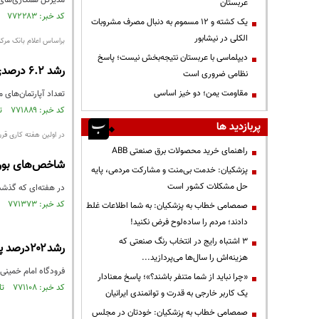
مدیرکل همکاری‌های بین المللی گمرک از رشد ۱۵ درصد
عربستان
کد خبر: ۷۷۲۲۸۳ تاریخ انتشار : ۱۴۰۱/۰۱/۱۸
یک کشته و ۱۲ مسموم به دنبال مصرف مشروبات
الکلی در نیشابور
براساس اعلام بانک مرک
دیپلماسی با عربستان نتیجه‌بخش نیست؛ پاسخ
رشد ۶.۲ درصدی نرخ خرید و فروش مسکن نسبت به بهمن ۱۴۰۰
نظامی ضروری است
مقاومت یمن؛ دو خیز اساسی
تعداد آپارتمان‌های مسکونی معامله شده در 
کد خبر: ۷۷۱۸۸۹ تاریخ انتشار : ۱۴۰۱/۰۱/۱۶
پربازدید ها
در اولین هفته کاری قر
راهنمای خرید محصولات برق صنعتی ABB
شاخص‌های بورس با بیش از 
پزشکیان: خدمت بی‌منت و مشارکت مردمی، پایه
حل مشکلات کشور است
در هفته‌ای که گذشت شاخص کل بورس از یک میلیون 
کد خبر: ۷۷۱۳۷۳ تاریخ انتشار : ۱۴۰۱/۰۱/۱۲
صمصامی خطاب به پزشکیان: به شما اطلاعات غلط
دادند؛ مردم را ساده‌لوح فرض نکنید!
3 اشتباه رایج در انتخاب رنگ صنعتی که
رشد۲۰۲درصد پروازهای ورودی به فرودگاه امام خمینی در نوروز۱۴۰۱
هزینه‌اش را سال‌ها می‌پردازید...
فرودگاه امام خمینی در اطلا
«چرا نباید از شما متنفر باشند؟»؛ پاسخ معنادار
کد خبر: ۷۷۱۱۰۸ تاریخ انتشار : ۱۴۰۱/۰۱/۱۰
یک کاربر خارجی به قدرت و توانمندی ایرانیان
صمصامی خطاب به پزشکیان: خودتان در مجلس