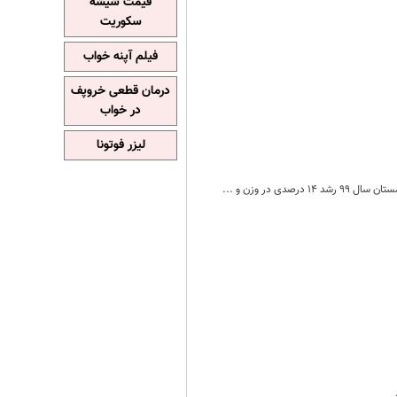
قیمت شیشه
سکوریت
فیلم آپنه خواب
درمان قطعی خروپف
در خواب
لیزر فوتونا