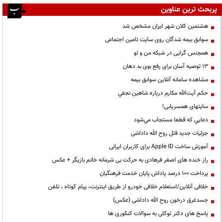
پربحث ترین عناوین
هشتمین کلان شهر ایران مشخص شد
سوابق بیمه شدگان روی سایت تامین اجتماعی
همجنس گرایی در شبکه من و تو
13 توصیه آسان برای رفع بوی بد دهان
مشاهده سامانه آنلاين سوابق بیمه
حكم آيت‌الله مكارم درباره شاهين نجفي
سایتهای همسریابی!
دعايي كه قطعا مستجاب مي‌شود
جزئیات جدید قتل روح الله داداشی
آموزش ساخت Apple ID برای کاربران ایرانی
راز خنده های اصغر فرهادی به حرکت بی شرمانه خانم بازیگر + عکس
پرداخت ۱۰۰ درصد پاداش پایان خدمت فرهنگیان
خلافی آنلاین/استعلام خلافی خودرو از طریق اینترنت، پیام کوتاه ، تلفن
جسدغرق درخون روح الله داداشی (عکس)
پاسخ های دکتر توکلی به سوالات کنکوری ها