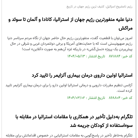
رژیم نامشروع اسرائیل، کثیف ترین رژیم جهان در تاریخ
دنیا علیه منفورترین رژیم جهان از استرالیا، کانادا و آلمان تا سوئد و
مراکش
امروز می‌توان با قطعیت گفت، منفورترین رژیم حال حاضر جهان از نگاه مردم سرتاسر دنیا
رژیم صهیونیستی است که با حمایت‌های آمریکا و برخی دولتمردان غربی و شرقی در حال
پیش‌بردن یک پروژه «نسل‌کُشی» در باریکه غزه آن‌هم به صورت «آنلاین» است!
کد خبر: ۸۷۱۸۸۴ تاریخ انتشار : ۱۴۰۴/۰۵/۱۳
استرالیا اولین داروی درمان بیماری آلزایمر را تایید کرد
​آژانس تنظیم مقررات دارویی و درمانی استرالیا اولین دارو را برای درمان بیماری آلزایمر تایید
کرده است.
کد خبر: ۸۶۸۸۰۴ تاریخ انتشار : ۱۴۰۴/۰۳/۰۲
تلگرام به‌دلیل تأخیر در همکاری با مقامات استرالیا در مقابله با
سوءاستفاده از کودکان جریمه شد
تلگرام به‌خاطر تأخیر در پاسخ‌گویی به مقامات استرالیایی در خصوص اقداماتش برای مقابله