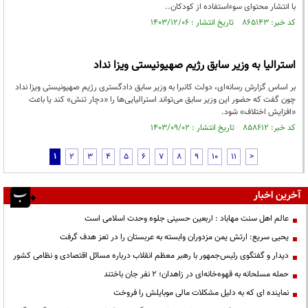
با انتشار محتوای سوءاستفاده از کودکان..
کد خبر: ۸۶۵۱۴۳ تاریخ انتشار : ۱۴۰۳/۱۲/۰۶
استرالیا به وزیر سابق رژیم صهیونیستی ویزا نداد
بر اساس گزارش رسانه‌ای، دولت کانبرا به وزیر سابق دادگستری رژیم صهیونیستی ویزا نداد
چون گفت که حضور این وزیر سابق می‌تواند استرالیایی‌ها را «دچار تنش» کند یا باعث
«افزایش اختلاف» شود.
کد خبر: ۸۵۸۶۱۲ تاریخ انتشار : ۱۴۰۳/۰۹/۰۲
1
2
3
4
5
6
7
8
9
10
11
>
آخرین اخبار
عالم اهل سنت مهاباد : اربعین حسینی جلوه وحدت اسلامی است
یحیی سریع: ارتش یمن مزدوران وابسته به عربستان را در تعز هدف گرفت
دیدار و گفتگوی رئیس‌جمهور با رهبر معظم انقلاب درباره مسائل اقتصادی و نظامی کشور
حمله مسلحانه به قهوه‌خانه‌ای در زاهدان؛ ۲ نفر جان باختند
نماینده ای که به دلیل مشکلات مالی موبایلش را فروخت