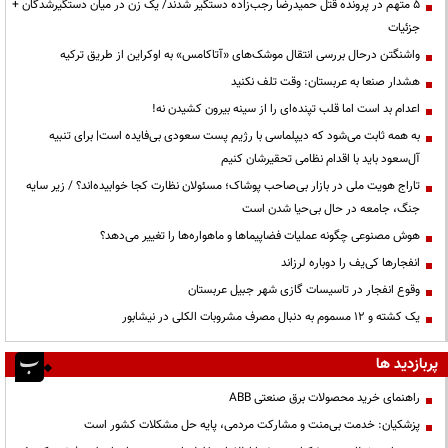
۵ متهم در پرونده قتل حمیدرضا رجب‌زاده دستگیر شدند/ یک زن در میان دستگیرشدگان +
جزئیات
واشنگتن درحال بررسی انتقال موشک‌های «آتاکامس» به اوکراین از طریق ترکیه
هشدار صنعا به عربستان: وقت تلف نکنید
اعدام بد است اما قلب تپنده‌ای را از سینه بیرون کشیدن نه!
به همه ثابت می‌شود که دیپلماسی با رژیم پست سعودی بی‌فایده است| برای تنبیه
آل‌سعود باید با اقدام نظامی تحقیرشان کنیم
تاراج هویت ملی در بازار بی‌صاحب پوشاک؛ مسئولان نظارت کجا خوابیده‌اند؟ / زیر سایه
جنگ، جامعه در حال بی‌حیا شدن است
هوش مصنوعی چگونه عملیات فضاپیماها و ماهواره‌ها را تغییر می‌دهد؟
انفجارها کی‌یف را دوباره لرزاند
وقوع انفجار در تاسیسات گازی شهر جبیل عربستان
یک کشته و ۱۲ مسموم به دنبال مصرف مشروبات الکلی در نیشابور
پربازدید ها
راهنمای خرید محصولات برق صنعتی ABB
پزشکیان: خدمت بی‌منت و مشارکت مردمی، پایه حل مشکلات کشور است