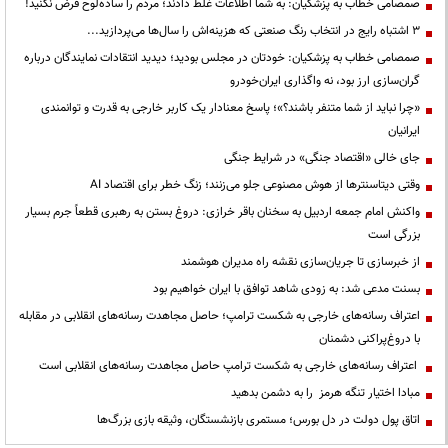
صمصامی خطاب به پزشکیان: به شما اطلاعات غلط دادند؛ مردم را ساده‌لوح فرض نکنید!
3 اشتباه رایج در انتخاب رنگ صنعتی که هزینه‌اش را سال‌ها می‌پردازید...
صمصامی خطاب به پزشکیان: خودتان در مجلس بودید؛ دیدید انتقادات نمایندگان درباره
گران‌سازی ارز بود، نه واگذاری ایران‌خودرو
«چرا نباید از شما متنفر باشند؟»؛ پاسخ معنادار یک کاربر خارجی به قدرت و توانمندی
ایرانیان
جای خالی «اقتصاد جنگی» در شرایط جنگی
وقتی دیتاسنترها از هوش مصنوعی جلو می‌زنند؛ زنگ خطر برای اقتصاد AI
واکنش امام جمعه اردبیل به سخنان باقر خرازی: دروغ بستن به رهبری قطعاً جرم بسیار
بزرگی است
از خبرسازی تا جریان‌سازی نقشه راه مدیران هوشمند
بسنت مدعی شد: به زودی شاهد توافق با ایران خواهیم بود
اعتراف رسانه‌های خارجی به شکست ترامپ؛ حاصل مجاهدت رسانه‌های انقلابی در مقابله
با دروغ‌پراکنی دشمنان
اعتراف رسانه‌های خارجی به شکست ترامپ حاصل مجاهدت رسانه‌های انقلابی است
مبادا اختیار تنگه هرمز را به دشمن بدهید
اتاق پول دولت در دل بورس؛ مستمری بازنشستگان، وثیقه بازی بزرگ‌ها