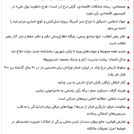
صمصامی: ریشه مشکلات اقتصادی، گرانی نرخ ارز است/ طرح «تقویت پول ملی» در
کمیسیون اقتصادی رأی نیاورد
جهاد اسلامی: اسرائیل با چراغ سبز آمریکا، پروژه نسل‌کشی و کوچ اجباری مردم غزه را
ادامه می‌دهد
دفتر رهبر انقلاب: تنها مراجع رسمی، پایگاه اطلاع‌رسانی دفتر و دفتر حفظ و نشر آثار رهبر
انقلاب است
تمدید همه مجوزها و مهلت‌های ویژه تا پایان شهریور؛ بخشنامه جدید دولت ابلاغ شد
مدالِ اعتماد؛ روایت مدیریت آرام و نزدیک محمود خسروی‌وفا
سقوط تاریخی نرخ تولد در ایران؛ شمار نوزادان برای نخستین بار در ۶۰ سال گذشته زیر ۹۰۰
هزار نفر رفت
آغاز انتقال رایگان زائران اتباع خارجی به مرز چذابه
هزینه گزاف، دستاورد صفر؛ برگه رأی، پاسخی به ماجراجویی ترامپ
‌امنیت شغلی، مطالبه اصلی نیروهای شرکتی است
مقاومت عراق؛ بازیگری فراتر از مرزها | پهپادهای عراقی پیام بازدارندگی را به قلب
سرزمین‌های اشغالی رساندند
تعارض قوانین؛ مانع پنهان سنددار شدن بخش بزرگی از املاک/ ضرورت تجدیدنظر در
ضوابط احراز تصرفات مالکانه