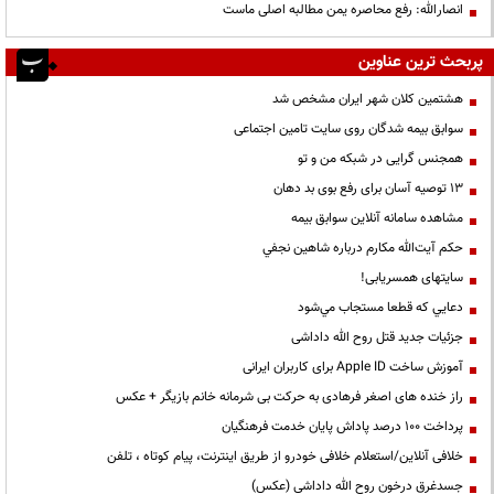
انصارالله: رفع محاصره یمن مطالبه اصلی ماست
پربحث ترین عناوین
هشتمین کلان شهر ایران مشخص شد
سوابق بیمه شدگان روی سایت تامین اجتماعی
همجنس گرایی در شبکه من و تو
13 توصیه آسان برای رفع بوی بد دهان
مشاهده سامانه آنلاين سوابق بیمه
حكم آيت‌الله مكارم درباره شاهين نجفي
سایتهای همسریابی!
دعايي كه قطعا مستجاب مي‌شود
جزئیات جدید قتل روح الله داداشی
آموزش ساخت Apple ID برای کاربران ایرانی
راز خنده های اصغر فرهادی به حرکت بی شرمانه خانم بازیگر + عکس
پرداخت ۱۰۰ درصد پاداش پایان خدمت فرهنگیان
خلافی آنلاین/استعلام خلافی خودرو از طریق اینترنت، پیام کوتاه ، تلفن
جسدغرق درخون روح الله داداشی (عکس)