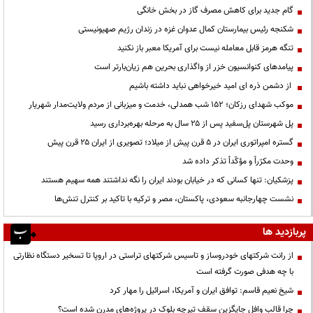
گام جدید برای کاهش مصرف گاز در بخش خانگی
شکنجه رئیس بیمارستان کمال عدوان غزه در زندان رژیم صهیونیستی
تنگه هرمز قابل معامله نیست برای آمریکا معبر باز نکنید
پیامدهای کنوانسیون خزر از واگذاری بحرین هم زیان‌بارتر است
از دشمن ذره ای امید خیرخواهی نباید داشته باشیم
موکب شهدای رزکان؛ ۱۵۲ شب همدلی، خدمت و میزبانی از مردم ولایت‌مدار شهریار
پل شهرستان پل‌سفید پس از ۲۵ سال به مرحله بهره‌برداری رسید
گستره امپراتوری ایران در ۵ قرن پیش از میلاد؛ تصویری از ایران ۲۵ قرن پیش
وحدت مکرّراً و مؤکّداً تذکر داده شد
پزشکیان: تنها کسانی که در خیابان بودند ایران را نگه نداشتند همه سهیم هستند
نشست چهارجانبه سعودی، پاکستان، مصر و ترکیه با تاکید بر کنترل تنش‌ها
پربازدید ها
از رانت‌ شرکتهای خودروساز و تاسیس شرکتهای تراستی در اروپا تا تسخیر دستگاه نظارتی
با چه هدفی صورت گرفته است
شیخ نعیم قاسم: توافق ایران و آمریکا، اسرائیل را مهار کرد
چرا قالب وافل جایگزین سقف تیرچه بلوک در پروژه‌های مدرن شده است؟