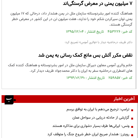
۷ میلیون یمنی در معرض گرسنگی‌اند
هماهنگ کننده امور بشردوستانه سازمان ملل در یمن هشدار داد، درحالی که ۱۷ میلیون
یمنی توان سیرکردن شکم خود را ندارند، هفت میلیون تن در این کشور در معرض خطر
گرسنگی هستند.
کد خبر: ۴۵۳۲۲۶ تاریخ انتشار : ۱۳۹۵/۱۲/۰۴
دکتر ظریف درحاشیه دیدار با «والری آموس» تصریح کرد؛
نقض مکرر آتش بس مانع کمک رسانی به یمن شد
خانم والری آموس معاون دبیرکل سازمان ملل در امور بشردوستانه و هماهنگ کننده کمک
های اضطراری درحاشیه سفر به ایران با دکتر محمدجواد ظریف دیدار کرد.
کد خبر: ۲۵۹۸۵۷ تاریخ انتشار : ۱۳۹۴/۰۲/۳۰
آخرین اخبار
ترامپ: ترجیح می‌دهم با ایران به توافق برسم
گزارشی از حادثه دریایی در سواحل عمان
ونس: ایرانی‌ها طرف بسیار دشواری برای مذاکره هستند
رویترز: هشدار صریح ایران خطر شروع جنگ را متوقف کرد