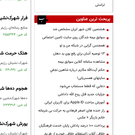
تراستی
فرار شهرک‌نشین
پربحث ترین عناوین
منابع رسانه‌ای رژیم
هشتمین کلان شهر ایران مشخص شد
کد خبر: ۶۵۵۳۴۴ تاریخ انتشار : ۱۳۹۸/۱۲/۰۳
سوابق بیمه شدگان روی سایت تامین اجتماعی
همجنس گرایی در شبکه من و تو
هتک حرمت شهر
13 توصیه آسان برای رفع بوی بد دهان
مشاهده سامانه آنلاين سوابق بیمه
شهرک نشینان رژیم ص
حكم آيت‌الله مكارم درباره شاهين نجفي
کد خبر: ۶۴۰۹۹۱ تاریخ انتشار : ۱۳۹۸/۰۸/۲۹
سایتهای همسریابی!
دعايي كه قطعا مستجاب مي‌شود
هجوم ده‌ها شه
جزئیات جدید قتل روح الله داداشی
ده‌ها شهرک‌نشین صه
آموزش ساخت Apple ID برای کاربران ایرانی
کد خبر: ۶۳۳۳۰۲ تاریخ انتشار : ۱۳۹۸/۰۷/۱۶
راز خنده های اصغر فرهادی به حرکت بی شرمانه
خانم بازیگر + عکس
یورش شهرک‌نش
پرداخت ۱۰۰ درصد پاداش پایان خدمت فرهنگیان
شهرک نشینان رژیم 
خلافی آنلاین/استعلام خلافی خودرو از طریق