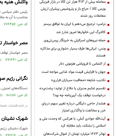
واکنش هنیه به
معامله بیش از ۴۱۳ هزار تن کالا در بازار فیزیکی
بورس کالا / حراج باز و پتروشیمی پیشران ارزش
رئیس دفتر سیاسی حم
معاملات روز شدند
متناسب با آن به مقا
ترامپ: ترجیح می‌دهم با ایران به توافق برسم
کد خبر: ۷۷۶۴۵۶ تاریخ انتشار : ۱۴۰۱/۰۲/۱۵
کالابرگ این خانوارها امروز شارژ شد
حمله نیروهای اسرائیلی به خبرنگار پرس‌تی‌وی
مصر خواستار ت
ونس: ایرانی‌ها طرف بسیار دشواری برای مذاکره
مصر خواستار توقف ف
هستند
کد خبر: ۷۷۱۶۴۱ تاریخ انتشار : ۱۴۰۱/۰۱/۱۴
از التماس تا فروپاشی هژمونی دلار
جهان با افزایش قیمت مواد غذایی مواجه است
نگرانی رژیم ص
تکذیب شایعه «معافیت سربازان فراری»
تقسیم غنایم مدیران یا دفاع از تولید؛ پشت‌پرده
دستگاه‌های امنیتی ر
درخواست توقف یک آیین‌نامه چه بود؟
کد خبر: ۷۰۱۱۸۷ تاریخ انتشار : ۱۳۹۹/۱۰/۱۱
هشدار حاجی دلیگانی درباره تغییر سهم دریای
در ادامه اقدامات خصمان
خزر و مخالفت با واگذاری امتیاز
شهرک نشینان 
آیت‌الله جوادی آملی: با هرکس که وحدت ملی و
اسلامی را بشکند، باید مقابله کرد
شهرک نشینان رژیم 
تهاتر ۱۶۷۳ میلیارد تومان از اموال شرکت‌های
کد خبر: ۶۹۱۲۱۷ تاریخ انتشار : ۱۳۹۹/۰۸/۱۵