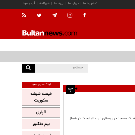
تماس با ما
|
درباره ما
|
پیوندها
|
خبرنامه
|
آب و هوا
لینک های مفید
قیمت شیشه
سکوریت
آلپاری
به یک مسجد در روستای عرب الملیحات در شمال
بیم دتکتور