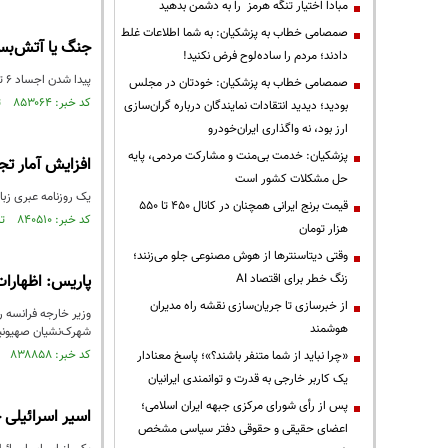
مبادا اختیار تنگه هرمز را به دشمن بدهید
صمصامی خطاب به پزشکیان: به شما اطلاعات غلط
جنگ یا آتش‌بس؛
دادند؛ مردم را ساده‌لوح فرض نکنید!
پیدا شدن اجساد 6 تن از اسرای صهیونیستی که حماس بیان می‌کند در بمباران صهیونیست‌ها در غزه کشته شده‌اند،‌ چالش جدی برای نتایاهو و دولتش است.
صمصامی خطاب به پزشکیان: خودتان در مجلس
کد خبر: ۸۵۳۰۶۴ تاریخ انتشار : ۱۴۰۳/۰۶/۱۱
بودید؛ دیدید انتقادات نمایندگان درباره گران‌سازی
ارز بود، نه واگذاری ایران‌خودرو
پزشکیان: خدمت بی‌منت و مشارکت مردمی، پایه
افزایش آمار ت
حل مشکلات کشور است
یک روزنامه عبری زب
قیمت‌ برنج ایرانی همچنان در کانال ۴۵۰ تا ۵۵۰
کد خبر: ۸۴۰۵۱۰ تاریخ انتشار : ۱۴۰۲/۱۱/۲۲
هزار تومان
وقتی دیتاسنترها از هوش مصنوعی جلو می‌زنند؛
زنگ خطر برای اقتصاد AI
پاریس: اظهارات
از خبرسازی تا جریان‌سازی نقشه راه مدیران
وزیر خارجه فرانسه ر
هوشمند
شهرک‌نشیان صهیونی
کد خبر: ۸۳۸۸۵۸ تاریخ انتشار : ۱۴۰۲/۱۱/۰۲
«چرا نباید از شما متنفر باشند؟»؛ پاسخ معنادار
یک کاربر خارجی به قدرت و توانمندی ایرانیان
پس از رأی شورای مرکزی جبهه ایران اسلامی؛
اسیر اسرائیلی خ
اعضای حقیقی و حقوقی دفتر سیاسی مشخص