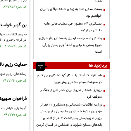
یکی از اسرای اسرائیل
شدند
کد خبر: ۸۳۷۸۵۶ تاریخ انتشار : ۱۴۰۲/۱۰/۱۸
بسنت مدعی شد: به زودی شاهد توافق با ایران
خواهیم بود
دستگیری ۱۰۴ مظنون طی عملیات‌هایی علیه
بن گویر خواستا
داعش در ترکیه
به رغم انتقادات جه
واکنش امام جمعه اردبیل به سخنان باقر خرازی:
در کرانه باختری و آ
دروغ بستن به رهبری قطعاً جرم بسیار بزرگی
کد خبر: ۸۲۵۰۷۹ تاریخ انتشار : ۱۴۰۲/۰۴/۰۳
است
حمایت رژیمِ نا
پربازدید ها
رسانه‌های رژیم صهیو
باید افراد کارآمدتر را به کار گرفت/ کاری می کنیم
کد خبر: ۷۹۷۷۳۳ تاریخ انتشار : ۱۴۰۱/۰۷/۱۷
در معیشت مردم مشکلی پیش نیاید
رویترز: هشدار صریح ایران خطر شروع جنگ را
متوقف کرد
فراخوان صهیون
وزارت اطلاعات: شناسایی و دستگیری ۲۱ نفر از
گروههای افراطی صهیو
مزدوران مرتبط با سازمان جاسوسی و تروریستی
کد خبر: ۷۹۷۷۳۰ تاریخ انتشار : ۱۴۰۱/۰۷/۱۷
رژیم صهیونیستی و بازداشت ۴ نفر از اعضای
باندهای مسلح شرارت و اغتشاش در استان کرمان