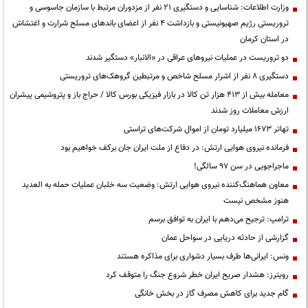
وزارت اطلاعات: شناسایی و دستگیری ۲۱ نفر از مزدوران مرتبط با سازمان جاسوسی و
تروریستی رژیم صهیونیستی و بازداشت ۴ نفر از اعضای باندهای مسلح شرارت و اغتشاش
در استان کرمان
دو تروریست در عملیات نیروهای عراقی در «الانبار» دستگیر شدند
دستگیری ۸ نفر از اشرار مسلح شاخص و مرتبطین گروهک‌های تروریستی
معامله بیش از ۴۱۳ هزار تن کالا در بازار فیزیکی بورس کالا / حراج باز و پتروشیمی پیشران
ارزش معاملات روز شدند
تهاتر ۱۶۷۳ میلیارد تومان از اموال شرکت‌های تراستی
فرمانده نیروی هوایی ارتش: در دفاع از ملت ایران جان برکف خواهیم بود
ماجراجویی در سن ۹۷ سالگی!
معاون هماهنگ‌کننده نیروی هوایی ارتش: وضعیت سه خلبان عملیات حمله به العدید
هنوز مشخص نیست
ترامپ: ترجیح می‌دهم با ایران به توافق برسم
گزارشی از حادثه دریایی در سواحل عمان
ونس: ایرانی‌ها طرف بسیار دشواری برای مذاکره هستند
رویترز: هشدار صریح ایران خطر شروع جنگ را متوقف کرد
گام جدید برای کاهش مصرف گاز در بخش خانگی