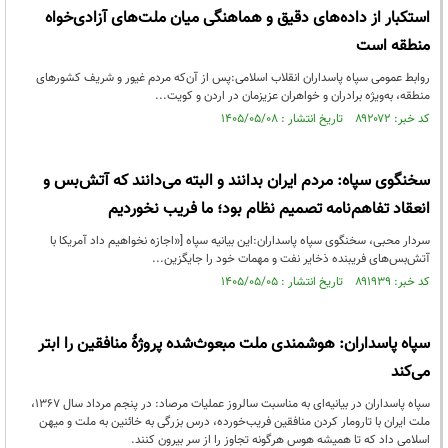
استکبار از داده‌های دقیق و هماهنگی میان ملت‌های آزادی‌خواه
منطقه است
روابط عمومی سپاه پاسداران انقلاب اسلامی:پس از آن‌که مردم غیور و شریف کشورهای
منطقه، به‌ویژه برادران و خواهران عزیزمان در اردن و کویت...
کد خبر: ۸۹۲۰۷۲ تاریخ انتشار : ۱۴۰۵/۰۵/۰۸
سخنگوی سپاه: مردم ایران بدانند و البته می‌دانند که آتش‌بس و
انعقاد تفاهم‌نامه تصمیم نظام بود؛ ما فریب نخوردیم
سردار محبی، سخنگوی سپاه پاسداران:این بیانیه سپاه [«اجازه نخواهیم داد آمریکا با
آتش‌بس‌های فریبنده ذخایر نفت و مهمات خود را جایگزین...
کد خبر: ۸۹۱۹۳۹ تاریخ انتشار : ۱۴۰۵/۰۵/۰۵
سپاه پاسداران: هوشمندی ملت مبعوث‌شده پروژۀ منافقین را ابتر
می‌کند
سپاه پاسداران در بیانیه‌ای به مناسبت سالروز عملیات مرصاد: در پنجم مرداد سال ۱۳۶۷،
ملت ایران با تارومار کردن منافقین فریب‌خورده، درس بزرگی به خائنین به ملت و میهن
اسلامی داد که تا همیشه هوس هرگونه تجاوز را از سر بیرون کنند.