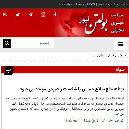
پنجشنبه ۱۵ مرداد ۱۴۰۵
|
Thursday , 06 August 2026
از
و
ته
دستگیری ۸ نفر از اشرار مسلح شاخص و مرتبطین گروهک‌های تروریستی
ن
نو
سپاه
توطئه خلع سلاح حماس با شکست راهبردی مواجه می شود
توطئه خلع سلاح حماس راه به جایی نخواهد برد و از هم اکنون شکست خورده است. ما به
جهانیان نوید می‌دهیم که سرافرازی مقاومت ضدصهیونیستی خلل ناپذیر و به فضل الهی
پیروزی نهایی فلسطین در برابر اشغالگران، نزدیک‌تر از آن چیزی است که دشمنان تصور
می‌کنند.
کد خبر: ۸۹۲۲۸۰ تاریخ انتشار : ۱۴۰۵/۰۵/۱۱