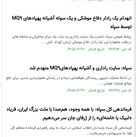
انهدام یک رادار دفاع موشکی و یک سوله آشیانه پهپادهای MQ9
توسط سپاه
روابط عمومی سپاه: امشب یک سایت راداری برد بلند، یک مرکز مخابراتی و سامانه های
دریافت ماهواره ای، یک رادار دفاع موشکی ارتش کودک کش ...
کد خبر: ۸۹۱۴۵۴ تاریخ انتشار : ۱۴۰۵/۰۴/۳۰
سپاه: سایت راداری و آشیانه پهپادهایMQ9 منهدم شد
در ادامۀ عملیات تنبیهی رزمندگان هوافضای سپاه و در راستای هموارسازی مسیر، برای دفع
موانع عملیات هوایی ...
کد خبر: ۸۹۱۴۴۵ تاریخ انتشار : ۱۴۰۵/۰۴/۳۰
فرماندهی کل سپاه: با همه وجود، هم‌صدا با ملت بزرگ ایران، فریاد
«لبیک یا خامنه‌ای» را از ژرفای جان سر می‌دهیم
فرماندهی کل سپاه پاسداران انقلاب اسلامی در لبیک به پیام راهبردی فرمانده معظم کل
قوا: ما سبزپوشان حریم ولایت...