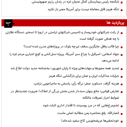
شکنجه رئیس بیمارستان کمال عدوان غزه در زندان رژیم صهیونیستی
تنگه هرمز قابل معامله نیست برای آمریکا معبر باز نکنید
پربازدید ها
از رانت‌ شرکتهای خودروساز و تاسیس شرکتهای تراستی در اروپا تا تسخیر دستگاه نظارتی
با چه هدفی صورت گرفته است
چرا قالب وافل جایگزین سقف تیرچه بلوک در پروژه‌های مدرن شده است؟
جهاد اسلامی: اسرائیل با چراغ سبز آمریکا، پروژه نسل‌کشی و کوچ اجباری مردم غزه را
ادامه می‌دهد
تمدید همه مجوزها و مهلت‌های ویژه تا پایان شهریور؛ بخشنامه جدید دولت ابلاغ شد
جزئیات مذاکرات ایران و عمان برای بازگشایی تنگه هرمز
هزینه گزاف، دستاورد صفر؛ برگه رأی، پاسخی به ماجراجویی ترامپ
تعارض قوانین؛ مانع پنهان سنددار شدن بخش بزرگی از املاک/ ضرورت تجدیدنظر در
ضوابط احراز تصرفات مالکانه
تخم‌مرغ‌هایی که در مرز پوسیدند تا اقتدار اداری اثبات شود
انصارالله: رفع محاصره یمن مطالبه اصلی ماست
خودتحقیرها عریضه‌نویس کاخ سفید شده‌اند!