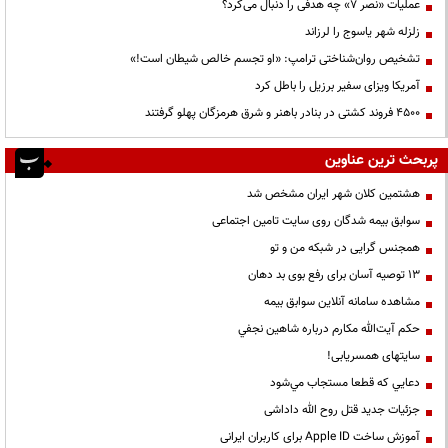
عملیات «نصر ۷» چه هدفی را دنبال می‌کرد؟
زلزله شهر یاسوج را لرزاند
تشخیص روان‌شناختی ترامپ: «او تجسم خالص شیطان است!»
آمریکا ویزای سفیر برزیل را باطل کرد
۴۵۰۰ فروند کشتی در بنادر باهنر و شرق هرمزگان پهلو گرفتند
پربحث ترین عناوین
هشتمین کلان شهر ایران مشخص شد
سوابق بیمه شدگان روی سایت تامین اجتماعی
همجنس گرایی در شبکه من و تو
13 توصیه آسان برای رفع بوی بد دهان
مشاهده سامانه آنلاين سوابق بیمه
حكم آيت‌الله مكارم درباره شاهين نجفي
سایتهای همسریابی!
دعايي كه قطعا مستجاب مي‌شود
جزئیات جدید قتل روح الله داداشی
آموزش ساخت Apple ID برای کاربران ایرانی