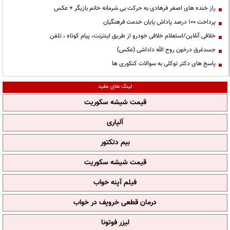
راز خنده های اصغر فرهادی به حرکت بی شرمانه خانم بازیگر + عکس
پرداخت ۱۰۰ درصد پاداش پایان خدمت فرهنگیان
خلافی آنلاین/استعلام خلافی خودرو از طریق اینترنت، پیام کوتاه ، تلفن
جسدغرق درخون روح الله داداشی (عکس)
پاسخ های دکتر توکلی به سوالات کنکوری ها
لینک های مفید
قیمت شیشه سکوریت
آلپاری
بیم دتکتور
قیمت شیشه سکوریت
فیلم آپنه خواب
درمان قطعی خروپف در خواب
لیزر فوتونا