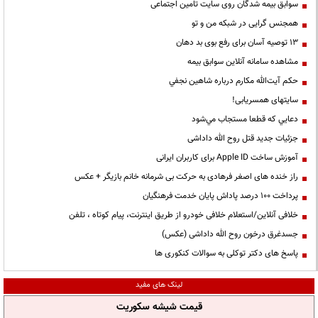
سوابق بیمه شدگان روی سایت تامین اجتماعی
همجنس گرایی در شبکه من و تو
13 توصیه آسان برای رفع بوی بد دهان
مشاهده سامانه آنلاين سوابق بیمه
حكم آيت‌الله مكارم درباره شاهين نجفي
سایتهای همسریابی!
دعايي كه قطعا مستجاب مي‌شود
جزئیات جدید قتل روح الله داداشی
آموزش ساخت Apple ID برای کاربران ایرانی
راز خنده های اصغر فرهادی به حرکت بی شرمانه خانم بازیگر + عکس
پرداخت ۱۰۰ درصد پاداش پایان خدمت فرهنگیان
خلافی آنلاین/استعلام خلافی خودرو از طریق اینترنت، پیام کوتاه ، تلفن
جسدغرق درخون روح الله داداشی (عکس)
پاسخ های دکتر توکلی به سوالات کنکوری ها
لینک های مفید
قیمت شیشه سکوریت