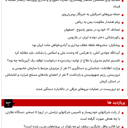
مطالبه برای شکستن انحصار پیمانکاری؛ نظارت دقیق بر واگذاری پروژه‌ها، راهکار مقابله با
فساد
حمله نیروهای اسرائیلی به خبرنگار پرس‌تی‌وی
پیام هشدار مقاومت یمن به ریاض
تصادف ۱۲ خودرو در محور یاسوج ـ اصفهان
رکوردشکنی دختر دونده ایران در بلاروس
پزشکیان: مشروطه نقطه عطف بیداری و آزادی‌خواهی ملت ایران بود
آیت‌الله جوادی آملی: با هرکس که وحدت ملی و اسلامی را بشکند، باید مقابله کرد
تقسیم غنایم مدیران یا دفاع از تولید؛ پشت‌پرده درخواست توقف یک آیین‌نامه چه بود؟
وزارت اطلاعات: شناسایی و دستگیری ۲۱ نفر از مزدوران مرتبط با سازمان جاسوسی و
تروریستی رژیم صهیونیستی و بازداشت ۴ نفر از اعضای باندهای مسلح شرارت و اغتشاش
در استان کرمان
دو تروریست در عملیات نیروهای عراقی در «الانبار» دستگیر شدند
پربازدید ها
از رانت‌ شرکتهای خودروساز و تاسیس شرکتهای تراستی در اروپا تا تسخیر دستگاه نظارتی
با چه هدفی صورت گرفته است
چرا قالب وافل جایگزین سقف تیرچه بلوک در پروژه‌های مدرن شده است؟