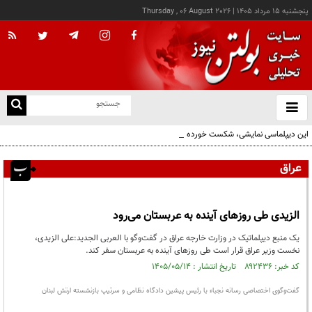
پنجشنبه ۱۵ مرداد ۱۴۰۵
|
Thursday , 06 August 2026
از
و
ته
این دیپلماسی نمایشی، شکست خورده است/واقعیت‌ها را بپذیرید و به تعهدات خود عمل کنید
ن
نو
عراق
الزیدی طی روزهای آینده به عربستان می‌رود
یک منبع دیپلماتیک در وزارت خارجه عراق در گفت‌و‌گو با العربی الجدید:علی الزیدی،
نخست وزیر عراق قرار است طی روزهای آینده به عربستان سفر کند.
کد خبر: ۸۹۲۴۳۶ تاریخ انتشار : ۱۴۰۵/۰۵/۱۴
گفت‌وگوی اختصاصی رسانه نجباء با رئیس پیشین دادگاه نظامی و سرتیپ بازنشسته ارتش لبنان