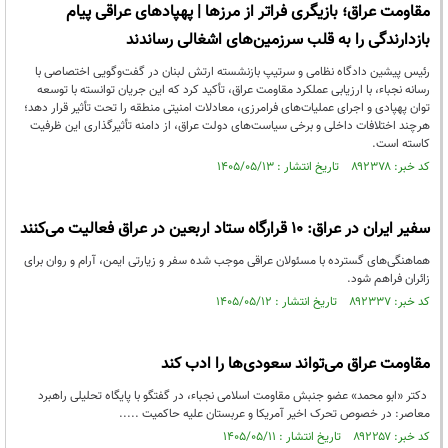
مقاومت عراق؛ بازیگری فراتر از مرزها | پهپادهای عراقی پیام
بازدارندگی را به قلب سرزمین‌های اشغالی رساندند
رئیس پیشین دادگاه نظامی و سرتیپ بازنشسته ارتش لبنان در گفت‌وگویی اختصاصی با
رسانه نجباء، با ارزیابی عملکرد مقاومت عراق، تأکید کرد که این جریان توانسته با توسعه
توان پهپادی و اجرای عملیات‌های فرامرزی، معادلات امنیتی منطقه را تحت تأثیر قرار دهد؛
هرچند اختلافات داخلی و برخی سیاست‌های دولت عراق، از دامنه تأثیرگذاری این ظرفیت
کاسته است.
کد خبر: ۸۹۲۳۷۸ تاریخ انتشار : ۱۴۰۵/۰۵/۱۳
سفیر ایران در عراق: ۱۰ قرارگاه ستاد اربعین در عراق فعالیت می‌کنند
هماهنگی‌های گسترده با مسئولان عراقی موجب شده سفر و زیارتی ایمن، آرام و روان برای
زائران فراهم شود.
کد خبر: ۸۹۲۳۳۷ تاریخ انتشار : ۱۴۰۵/۰۵/۱۲
مقاومت عراق می‌تواند سعودی‌ها را ادب کند
دکتر «ابو محمد» عضو جنبش مقاومت اسلامی نجباء، در گفتگو با پایگاه تحلیلی راهبرد
معاصر: در خصوص تحرک اخیر آمریکا و عربستان علیه حاکمیت .....
کد خبر: ۸۹۲۲۵۷ تاریخ انتشار : ۱۴۰۵/۰۵/۱۱