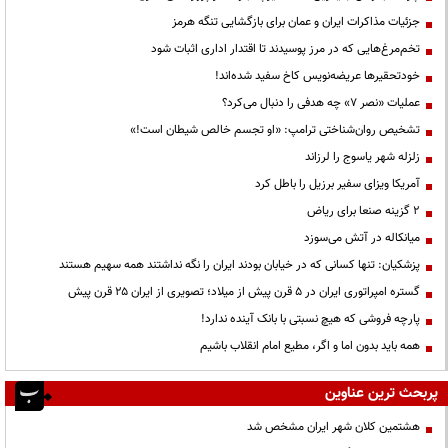
جزئیات مذاکرات ایران و عمان برای بازگشایی تنگه هرمز
تخم‌مرغ‌هایی که در مرز پوسیدند تا اقتدار اداری اثبات شود
خودتحقیرها عریضه‌نویس کاخ سفید شده‌اند!
عملیات «نصر ۷» چه هدفی را دنبال می‌کرد؟
تشخیص روان‌شناختی ترامپ: «او تجسم خالص شیطان است!»
زلزله شهر یاسوج را لرزاند
آمریکا ویزای سفیر برزیل را باطل کرد
۲ گزینه صنعا برای ریاض
میانکاله در آتش می‌سوزد
پزشکیان: تنها کسانی که در خیابان بودند ایران را نگه نداشتند همه سهیم هستند
گستره امپراتوری ایران در ۵ قرن پیش از میلاد؛ تصویری از ایران ۲۵ قرن پیش
پارچه فروشی که هیچ نسبتی با بانک آینده ندارد!
همه باید بدون اما و اگر، مطیع امام انقلاب باشیم
پربحث ترین عناوین
هشتمین کلان شهر ایران مشخص شد