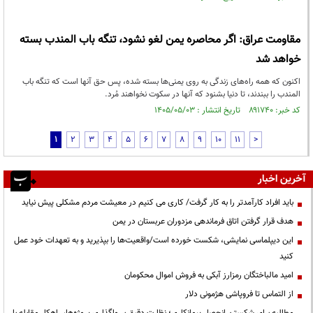
مقاومت عراق: اگر محاصره یمن لغو نشود، تنگه باب المندب بسته
خواهد شد
اکنون که همه راه‌های زندگی به روی یمنی‌ها بسته شده، پس حق آنها است که تنگه باب
المندب را ببندند، تا دنیا بشنود که آنها در سکوت نخواهند مُرد.
کد خبر: ۸۹۱۷۴۰ تاریخ انتشار : ۱۴۰۵/۰۵/۰۳
1
2
3
4
5
6
7
8
9
10
11
>
آخرین اخبار
باید افراد کارآمدتر را به کار گرفت/ کاری می کنیم در معیشت مردم مشکلی پیش نیاید
هدف قرار گرفتن اتاق‌ فرماندهی مزدوران عربستان در یمن
این دیپلماسی نمایشی، شکست خورده است/واقعیت‌ها را بپذیرید و به تعهدات خود عمل
کنید
امید مالباختگان رمزارز آبکی به فروش اموال محکومان
از التماس تا فروپاشی هژمونی دلار