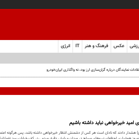
زشی
عکس
فرهنگ و هنر
IT
انرژی
ت نمایندگان درباره گران‌سازی ارز بود، نه واگذاری ایران‌خودرو
 امید خیرخواهی نباید داشته باشیم
ع) هشدار دادند که نادان است هر کس از دشمنش انتظار خیرخواهی داشته باشد، پس هرگونه اعتماد
وز هوشیاریِ لحظه‌ایِ نیروهای مسلح در میدان و پایشِ دقیقِ مردمی در کفِ خیابان، سدِ نفوذناپذ