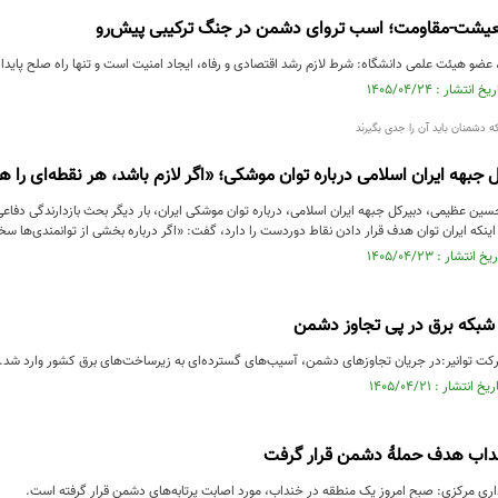
معیشت-مقاومت؛ اسب تروای دشمن در جنگ ترکیبی پیش‌رو
ضو هیئت علمی دانشگاه: شرط لازم رشد اقتصادی و رفاه، ایجاد امنیت است و تنها راه صلح پاید
که دشمنان باید آن را جدی بگیرند
 جبهه ایران اسلامی درباره توان موشکی؛ «اگر لازم باشد، هر نقطه‌ای را 
ین عظیمی، دبیرکل جبهه ایران اسلامی، درباره توان موشکی ایران، بار دیگر بحث بازدارندگی دفاعی
 اینکه ایران توان هدف قرار دادن نقاط دوردست را دارد، گفت: «اگر درباره بخشی از توانمندی‌ها 
بکه برق در پی تجاوز دشمن
شرکت توانیر:در جریان تجاوزهای دشمن، آسیب‌های گسترده‌ای به زیرساخت‌های برق کشور وارد شد.
داب هدف حملهٔ دشمن قرار گرفت
داری مرکزی: صبح امروز یک منطقه در خنداب، مورد اصابت پرتابه‌های دشمن قرار گرفته است.