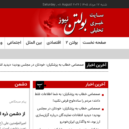
شنبه ۱۷ مرداد ۱۴۰۵
|
Saturday , 08 August 2026
صفحه نخست
بولتن ۲
اقتصادی
بین الملل
اجتماعی
ور
آخرین اخبار
صمصامی خطاب به پزشکیان: خودتان در مجلس بودید؛ دیدید انتقادا
دشمن
آخرین اخبار
صمصامی خطاب به پزشکیان: به شما اطلاعات غلط
دادند؛ مردم را ساده‌لوح فرض نکنید!
پیام صبحگاهی
صمصامی خطاب به پزشکیان: خودتان در مجلس
از دشمن ذره ای
بودید؛ دیدید انتقادات نمایندگان درباره گران‌سازی
ارز بود، نه واگذاری ایران‌خودرو
امیرالمؤمنین علی (
زمینِ دشمن است. امر