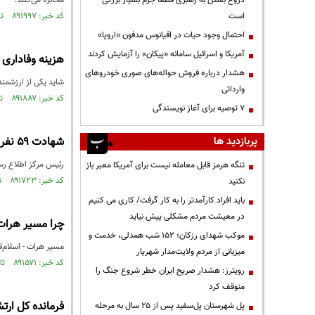
دروغ بستن به رهبری قطعاً جرم بسیار بزرگی
مخابره می‌کنند.
است
کد خبر: ۸۹۱۹۹۷ تاریخ انتشار : ۱۴۰۵/۰۵/۰۷
احتمال وجود حیات در اقیانوس مدفون «اروپا»
آمریکا و اسرائیل سامانه «پیکان» را آزمایش کردند
هزینه وفاداری 
هشدار درباره فروش حواله‌های صوری خودروهای
شاید یکی از ارزشمن
وارداتی
کد خبر: ۸۹۱۸۸۷ تاریخ انتشار : ۱۴۰۵/۰۵/۰۵
۷ توصیه برای آغاز نویسندگی
پربازدید ها
شهادت ۵۹ نفر در حملات دشمن به کشور از ۶ تیر تا امروز
رئیس مرکز اطلاع رسانی وزارت بهداشت:از ۶ تیر تا ساعت ۱۱
تنگه هرمز قابل معامله نیست برای آمریکا معبر باز
کد خبر: ۸۹۱۷۲۳ تاریخ انتشار : ۱۴۰۵/۰۵/۰۲
نکنید
باید افراد کارآمدتر را به کار گرفت/ کاری می کنیم
در معیشت مردم مشکلی پیش نیاید
چرا مسیر هرات 
موکب شهدای رزکان؛ ۱۵۲ شب همدلی، خدمت و
مسیر هرات‌ - اسلام‌قلعه با عبور روزانه حدود ۱۲۰۰ کامیون، گمرک 
میزبانی از مردم ولایت‌مدار شهریار
کد خبر: ۸۹۱۵۷۱ تاریخ انتشار : ۱۴۰۵/۰۴/۳۱
رویترز: هشدار صریح ایران خطر شروع جنگ را
متوقف کرد
فرمانده کل ارتش
پل شهرستان پل‌سفید پس از ۲۵ سال به مرحله