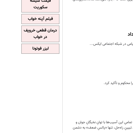
قیمت شیشه
سکوریت
فیلم آپنه خواب
درمان قطعی خروپف
اد
در خواب
یامی در شبکه اجتماعی ایکس...
لیزر فوتونا
 محکوم و تأکید کرد.
میِ این آسیب‌ها با توانِ نخبگانِ جوان و
تبیینِ راه‌حل، تنها «پالسِ ضعف» به دشمن