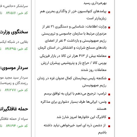
بهره‌برداری رسید
سرلشکر «حاتمی» فرم
پیامدهای کنوانسیون خزر از واگذاری بحرین هم
کد خبر: ۸۹۱۵۱۶ تاریخ انتشار : ۱۴۰۵/۰۴/۳۱
زیان‌بارتر است
وزارت اطلاعات: شناسایی و دستگیری ۲۱ نفر از
سخنگوی وزارت 
مزدوران مرتبط با سازمان جاسوسی و تروریستی
رژیم صهیونیستی و بازداشت ۴ نفر از اعضای
بقایی در شبکه ایکس
باندهای مسلح شرارت و اغتشاش در استان کرمان
کد خبر: ۸۹۱۴۹۵ تاریخ انتشار : ۱۴۰۵/۰۴/۳۰
معامله بیش از ۴۱۳ هزار تن کالا در بازار فیزیکی
بورس کالا / حراج باز و پتروشیمی پیشران ارزش
سردار موسوی: 
معاملات روز شدند
سردار سید مجید موس
شکنجه رئیس بیمارستان کمال عدوان غزه در زندان
رزمندگان و زمینه‌سا
رژیم صهیونیستی
کد خبر: ۸۹۱۲۷۷ تاریخ انتشار : ۱۴۰۵/۰۴/۲۷
ترامپ: ترجیح می‌دهم با ایران به توافق برسم
ونس: ایرانی‌ها طرف بسیار دشواری برای مذاکره
حمله غافلگیران
هستند
کالابرگ این خانوارها امروز شارژ شد
سپاه از حمله غافلگی
از دشمن ذره ای امید خیرخواهی نباید داشته
کد خبر: ۸۹۱۱۹۴ تاریخ انتشار : ۱۴۰۵/۰۴/۲۶
باشیم