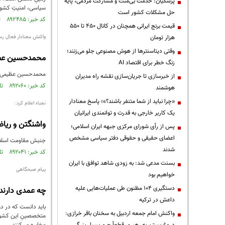
پزشکیان: خدمت بی‌منت و مشارکت مردمی، پایه
سیاسی، امنیتِ کشور ر
حل مشکلات کشور است
کد خبر: ۸۹۲۴۸۵ تاریخ انتشار : ۱۴۰۵/۰۵/۱۵
قیمت‌ برنج ایرانی همچنان در کانال ۴۵۰ تا ۵۵۰
هزار تومان
واکنش معنادار فعال رسا
وقتی دیتاسنترها از هوش مصنوعی جلو می‌زنند؛
محمدحسین عظیم
زنگ خطر برای اقتصاد AI
محمدحسین عظیمی، فع
از خبرسازی تا جریان‌سازی نقشه راه مدیران
کد خبر: ۸۹۲۰۶۰ تاریخ انتشار : ۱۴۰۵/۰۵/۰۷
هوشمند
«چرا نباید از شما متنفر باشند؟»؛ پاسخ معنادار
نجباء اعلام کرد:
یک کاربر خارجی به قدرت و توانمندی ایرانیان
واشنگتن و ریا
پس از رأی شورای مرکزی جبهه ایران اسلامی؛
اعضای حقیقی و حقوقی دفتر سیاسی مشخص
جنبش مقاومت اسلامی
شدند
کد خبر: ۸۹۲۰۴۱ تاریخ انتشار : ۱۴۰۵/۰۵/۰۷
بسنت مدعی شد: به زودی شاهد توافق با ایران
پیام صبحگاهی
خواهیم بود
دستگیری ۱۰۴ مظنون طی عملیات‌هایی علیه
چه عمدی دارن
داعش در ترکیه
باید دانست که در دو
واکنش امام جمعه اردبیل به سخنان باقر خرازی:
متخصصینِ این کشور،