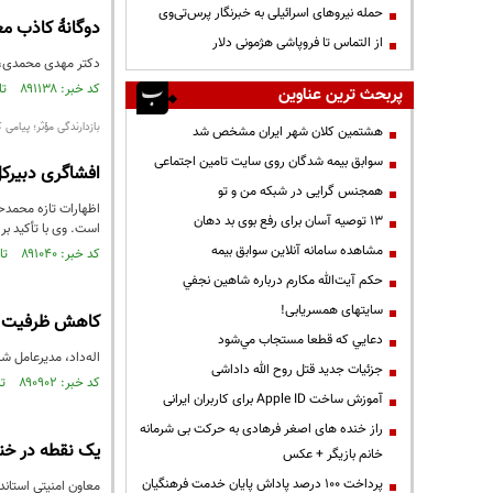
حمله نیروهای اسرائیلی به خبرنگار پرس‌تی‌وی
دوگانهٔ کاذب 
از التماس تا فروپاشی هژمونی دلار
دکتر مهدی محمدی، ع
کد خبر: ۸۹۱۱۳۸ تاریخ انتشار : ۱۴۰۵/۰۴/۲۴
پربحث ترین عناوین
بازدارندگی مؤثر؛ پیامی 
هشتمین کلان شهر ایران مشخص شد
سوابق بیمه شدگان روی سایت تامین اجتماعی
افشاگری دبیرکل
همجنس گرایی در شبکه من و تو
اظهارات تازه محمدحس
13 توصیه آسان برای رفع بوی بد دهان
است. وی با تأکید بر
مشاهده سامانه آنلاين سوابق بیمه
کد خبر: ۸۹۱۰۴۰ تاریخ انتشار : ۱۴۰۵/۰۴/۲۳
حكم آيت‌الله مكارم درباره شاهين نجفي
سایتهای همسریابی!
کاهش ظرفیت ش
دعايي كه قطعا مستجاب مي‌شود
اله‌داد، مدیرعامل 
جزئیات جدید قتل روح الله داداشی
کد خبر: ۸۹۰۹۰۲ تاریخ انتشار : ۱۴۰۵/۰۴/۲۱
آموزش ساخت Apple ID برای کاربران ایرانی
راز خنده های اصغر فرهادی به حرکت بی شرمانه
یک نقطه در خن
خانم بازیگر + عکس
پرداخت ۱۰۰ درصد پاداش پایان خدمت فرهنگیان
معاون امنیتی استان