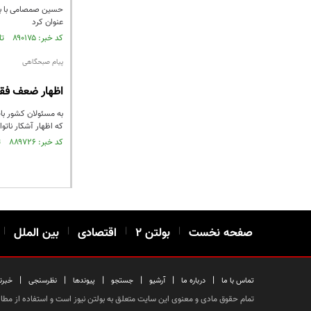
عنوان کرد
کد خبر: ۸۹۰۱۷۵ تاریخ انتشار : ۱۴۰۵/۰۴/۰۹
پیام صبحگاهی
اظهار ضعف فقط
به مسئولان کشور بای
که اظهار آشکار نات
کد خبر: ۸۸۹۷۲۶ تاریخ انتشار : ۱۴۰۵/۰۴/۰۲
صفحه نخست
|
بولتن ۲
|
اقتصادی
|
بین الملل
|
|
|
|
|
|
|
تماس با ما
درباره ما
آرشیو
جستجو
پیوندها
نظرسنجی
خبرن
تمام حقوق مادی و معنوی این سایت متعلق به بولتن نیوز است و استفاده از مطالب