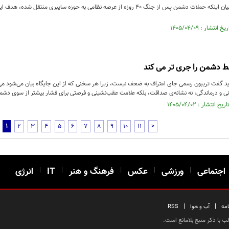
حسین صمصامی با بیان اینکه حملات دشمن پس از جنگ ۴۰ روزه از عرصه نظامی به حوزه سایب
 دشمن را جری تر می کند
د گفت تریبون رسمی جای اعتراف به ضعف نیست، زیرا هر سخنی که از این جایگاه بیان می‌شود می‌تو
وانی و درماندگی، نه نشانه‌ی صداقت، بلکه علامت عقب‌نشینی و فرصتی برای فشار بیشتر از سوی د
1
2
3
4
5
6
7
8
9
10
11
>
اجتماعی
|
ورزشی
|
عکس
|
فرهنگ و هنر
|
IT
|
انرژی
|
|
امه
آب و هوا
RSS
 با ذکر منبع بلامانع است.