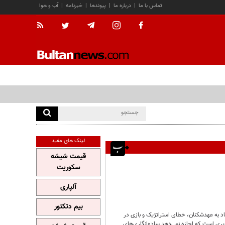
تماس با ما
|
درباره ما
|
پیوندها
|
خبرنامه
|
آب و هوا
لینک های مفید
قیمت شیشه
سکوریت
آلپاری
بیم دتکتور
 به عهدشکنان، خطای استراتژیک و بازی در
یری است که اجازه نمی‌دهد ساده‌انگاری‌های