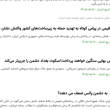
ا به بازی بگیرد.
نه‌ای به تهدیدات دشمن؛ «ایران همیشه پاینده است»
ی در پیامی کوتاه به تهدید حمله به زیرساخت‌های کشور واکنش نشان د
ال رسانه‌ای، در واکنش به برخی تهدیدها علیه زیرساخت‌های جمهوری اسلامی ایران، با انتشار پ
ض بهایی سنگین خواهند پرداخت/سکوت بغداد دشمن را جری‌تر می‌کند
 نجباء در بیانیه‌ای شبیخون امریکایی - سعودی به عمق خاک عراق علیه نیروهای الحشد الشعبی را
د به دشمن پالس ضعف می دهند؟
رانِ جنگ، هیچ انسانِ عاقلی در رسانه‌های عمومی از نقاطِ ضعفِ کشور سخن نمی‌گوید در حالی که تما
 درست‌شدنی است، اما شاهدیم که برخی مسئولان و سخنگویان، با مطالب رسانه اییشان ، به‌جایِ 