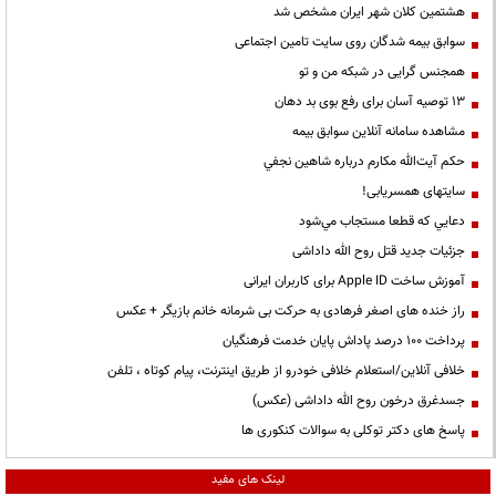
هشتمین کلان شهر ایران مشخص شد
سوابق بیمه شدگان روی سایت تامین اجتماعی
همجنس گرایی در شبکه من و تو
13 توصیه آسان برای رفع بوی بد دهان
مشاهده سامانه آنلاين سوابق بیمه
حكم آيت‌الله مكارم درباره شاهين نجفي
سایتهای همسریابی!
دعايي كه قطعا مستجاب مي‌شود
جزئیات جدید قتل روح الله داداشی
آموزش ساخت Apple ID برای کاربران ایرانی
راز خنده های اصغر فرهادی به حرکت بی شرمانه خانم بازیگر + عکس
پرداخت ۱۰۰ درصد پاداش پایان خدمت فرهنگیان
خلافی آنلاین/استعلام خلافی خودرو از طریق اینترنت، پیام کوتاه ، تلفن
جسدغرق درخون روح الله داداشی (عکس)
پاسخ های دکتر توکلی به سوالات کنکوری ها
لینک های مفید