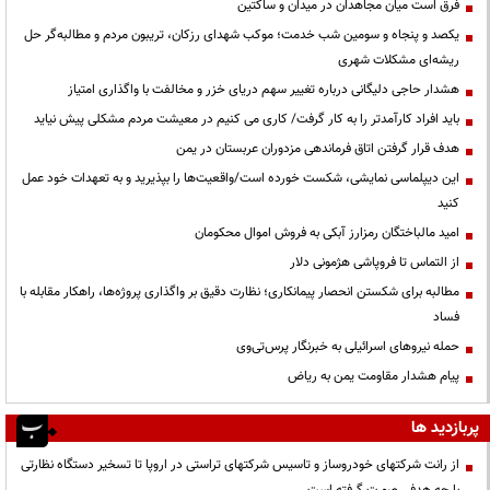
فرق است میان مجاهدان در میدان و ساکتین
یکصد و پنجاه و سومین شب خدمت؛ موکب شهدای رزکان، تریبون مردم و مطالبه‌گر حل
ریشه‌ای مشکلات شهری
هشدار حاجی دلیگانی درباره تغییر سهم دریای خزر و مخالفت با واگذاری امتیاز
باید افراد کارآمدتر را به کار گرفت/ کاری می کنیم در معیشت مردم مشکلی پیش نیاید
هدف قرار گرفتن اتاق‌ فرماندهی مزدوران عربستان در یمن
این دیپلماسی نمایشی، شکست خورده است/واقعیت‌ها را بپذیرید و به تعهدات خود عمل
کنید
امید مالباختگان رمزارز آبکی به فروش اموال محکومان
از التماس تا فروپاشی هژمونی دلار
مطالبه برای شکستن انحصار پیمانکاری؛ نظارت دقیق بر واگذاری پروژه‌ها، راهکار مقابله با
فساد
حمله نیروهای اسرائیلی به خبرنگار پرس‌تی‌وی
پیام هشدار مقاومت یمن به ریاض
پربازدید ها
از رانت‌ شرکتهای خودروساز و تاسیس شرکتهای تراستی در اروپا تا تسخیر دستگاه نظارتی