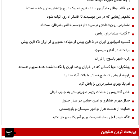
با چه هدفی صورت گرفته است
چرا قالب وافل جایگزین سقف تیرچه بلوک در پروژه‌های مدرن شده است؟
تخم‌مرغ‌هایی که در مرز پوسیدند تا اقتدار اداری اثبات شود
تشخیص روان‌شناختی ترامپ: «او تجسم خالص شیطان است!»
۲ گزینه صنعا برای ریاض
گستره امپراتوری ایران در ۵ قرن پیش از میلاد؛ تصویری از ایران ۲۵ قرن پیش
میانکاله در آتش می‌سوزد
زلزله شهر یاسوج را لرزاند
پزشکیان: تنها کسانی که در خیابان بودند ایران را نگه نداشتند همه سهیم هستند
پارچه فروشی که هیچ نسبتی با بانک آینده ندارد!
آمریکا ویزای سفیر برزیل را باطل کرد
نقض آتش‌بس و حملات رژیم صهیونیستی به جنوب لبنان
جدال بهرام افشاری و امین حیایی در صدر جدول
حمایت از هشت هزار نوآموز سیستان و بلوچستانی
تنگه هرمز قابل معامله نیست برای آمریکا معبر باز نکنید
پربحث ترین عناوین