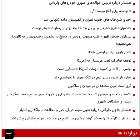
هشدار درباره فروش حواله‌های صوری خودروهای وارداتی
۷ توصیه برای آغاز نویسندگی
احیای شن‌چاله‌های جنوب تهران درکمیسیون ماده ۵نهایی شد
خادمیان: هیچ شفیعی برای زن نزد خداوند بهتر از رضایت شوهر نیست
سربازانِ خیابانِ ظهور؛ ملتِ مبعوثِ رودسر در پاسخ به دشمن: «خیابان‌ها را به ناامیدان
نمی‌دهیم»
اعلام پایان مراسم اربعین ۱۴۰۵
توقف صادرات نفت عربستان به آمریکا
ترامپ از افشای کمبود مهمات آمریکا خشمگین است
اجازه باز شدن مسیر دوم در تنگه هرمز را نخواهیم داد
فرق است میان مجاهدان در میدان و ساکتین
یکصد و پنجاه و سومین شب خدمت؛ موکب شهدای رزکان، تریبون مردم و مطالبه‌گر حل
ریشه‌ای مشکلات شهری
هشدار حاجی دلیگانی درباره تغییر سهم دریای خزر و مخالفت با واگذاری امتیاز
باید افراد کارآمدتر را به کار گرفت/ کاری می کنیم در معیشت مردم مشکلی پیش نیاید
پربازدید ها