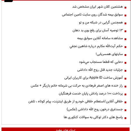
هشتمین کلان شهر ایران مشخص شد
سوابق بیمه شدگان روی سایت تامین اجتماعی
همجنس گرایی در شبکه من و تو
13 توصیه آسان برای رفع بوی بد دهان
مشاهده سامانه آنلاين سوابق بیمه
حكم آيت‌الله مكارم درباره شاهين نجفي
سایتهای همسریابی!
دعايي كه قطعا مستجاب مي‌شود
جزئیات جدید قتل روح الله داداشی
آموزش ساخت Apple ID برای کاربران ایرانی
راز خنده های اصغر فرهادی به حرکت بی شرمانه خانم بازیگر + عکس
پرداخت ۱۰۰ درصد پاداش پایان خدمت فرهنگیان
خلافی آنلاین/استعلام خلافی خودرو از طریق اینترنت، پیام کوتاه ، تلفن
جسدغرق درخون روح الله داداشی (عکس)
پاسخ های دکتر توکلی به سوالات کنکوری ها
لینک های مفید