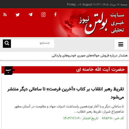
جمعه ۱۶ مرداد ۱۴۰۵
|
Friday , 07 August 2026
از
و
ته
هشدار درباره فروش حواله‌های صوری خودروهای وارداتی
ن
نو
حضرت آیت الله خامنه ای
تقریظ رهبر انقلاب بر کتاب «آخرین فرصت» تا ساعاتی دیگر منتشر
می‌شود
تا ساعاتی دیگر و با آغاز نوزدهمین پاسداشت ادبیات جهاد و مقاومت در آستان مطهر
شاهچراغ شیراز، تقریظ رهبر انقلاب...
کد خبر: ۸۶۵۲۷۰ تاریخ انتشار : ۱۴۰۳/۱۲/۰۹