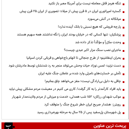
تنگه هرمز قابل معامله نیست برای آمریکا معبر باز نکنید
گستره امپراتوری ایران در ۵ قرن پیش از میلاد؛ تصویری از ایران ۲۵ قرن پیش
میانکاله در آتش می‌سوزد
پارچه فروشی که هیچ نسبتی با بانک آینده ندارد!
پزشکیان: تنها کسانی که در خیابان بودند ایران را نگه نداشتند همه سهیم هستند
وحدت مکرّراً و مؤکّداً تذکر داده شد
ماجرای نصب سنگ مزار اکبر عبدی چیست؟
بحران اینفانتینو؛ از طرح جنجالی تا اتهام باج‌خواهی و قربانی کردن اسپانیا
دست نزنید؛ لمس نوزاد حیات وحش می‌تواند منجر به رد شدنشان توسط مادرشان شود
تأملی بر خسارت‌های نامرئی وارد شده بر عاملان جنگ علیه ایران
چاقی به دلیل بی‌ارادگی نیست؛ مغز می‌خواهد چاق بمانیم!
باید افراد کارآمدتر را به کار گرفت/ کاری می کنیم در معیشت مردم مشکلی پیش نیاید
موکب شهدای رزکان؛ ۱۵۲ شب همدلی، خدمت و میزبانی از مردم ولایت‌مدار شهریار
رویترز: هشدار صریح ایران خطر شروع جنگ را متوقف کرد
پل شهرستان پل‌سفید پس از ۲۵ سال به مرحله بهره‌برداری رسید
پربحث ترین عناوین