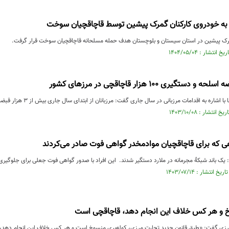
به خودروی کارکنان گمرک پیشین توسط قاچاقچیان سوخت
رک پیشین در استان سیستان و بلوچستان هدف حمله مسلحانه قاچاقچیان سوخت قرار گرفت.
ه به اقدامات مرزبانی در سال جاری گفت: مرزبانان از ابتدای سال جاری بیش از ۳ هزار قبضه اسلحه کشف و ۱۰۰هزار قاچاقچی را در...
 که برای قاچاقچیان موادمخدر گواهی فوت صادر می‌کردند
 یک باند شبکهٔ مجرمانه در ملارد دستگیر شدند. این افراد با صدور گواهی فوت جعلی برای جلوگیری
خ و هر کس خلاف این انجام دهد، قاچاقچی است
رزی گفت: «طبق قانون جدید تجارت مرزی، کوله‌بری منسوخ است و هر کس خلاف این انجام دهد،