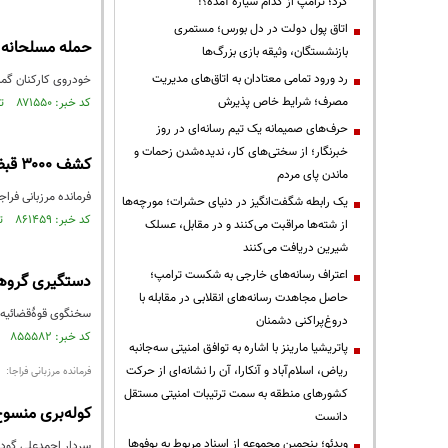
کرد؛ ترامپ از کدام سیاره آمده؟!
اتاق پول دولت در دل بورس؛ مستمری
حمله مسلحانه 
بازنشستگان، وثیقه بازی بزرگ‌ها
رد ورود تمامی معتادان به اتاق‌های مدیریت
خودروی کارکنان گم
مصرف؛ شرایط خاص پذیرش
کد خبر: ۸۷۱۵۵۰ تاریخ انتشار : ۱۴۰۴/۰۵/۰۴
حرف‌های صمیمانه یک تیم رسانه‌ای در روز
خبرنگار؛ از سختی‌های کار، ندیده‌شدن زحمات و
کشف ۳۰۰۰ قبضه اسلحه و دستگیری ۱۰۰ هزار قاچاقچی در مرزهای کشور
ماندن پای مردم
فرمانده مرزبانی فراجا با اشار
یک رابطه شگفت‌انگیز در دنیای حشرات؛ مورچه‌ها
کد خبر: ۸۶۱۴۵۹ تاریخ انتشار : ۱۴۰۳/۱۰/۰۸
از شته‌ها مراقبت می‌کنند و در مقابل، عسلک
شیرین دریافت می‌کنند
اعتراف رسانه‌های خارجی به شکست ترامپ؛
دستگیری گروهی
حاصل مجاهدت رسانه‌های انقلابی در مقابله با
سخنگوی قوهٔ‌قضائیه:
دروغ‌پراکنی دشمنان
کد خبر: ۸۵۵۵۸۲ تاریخ انتشار : ۱۴۰۳/۰۷/۱۴
پاتریشیا مارینز با اشاره به توافق امنیتی سه‌جانبه
ریاض، اسلام‌آباد و آنکارا، آن را نشانه‌ای از حرکت
فرمانده مرزبانی فراجا:
کشورهای منطقه به سمت ترتیبات امنیتی مستقل
کوله‌بری منسو
دانست
ویدئو؛ پنجمین مجموعه از اسناد مربوط به یوفوها
سردار احمدعلی گود