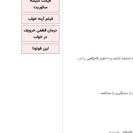
قیمت شیشه
سکوریت
فیلم آپنه خواب
درمان قطعی خروپف
در خواب
لیزر فوتونا
 از دستگیری یا محاکمه...
 قاچاقچی است.»