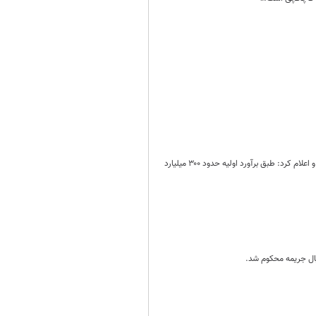
رییس پلیس مبارزه با مواد مخدر فراجا از دستگیری بزرگترین قاچاقچی مواد مخدر به نام «عبدالهادی برآهویی» خبر داد و اعلام کرد: طبق برآورد اولیه حدود ۳۰۰ میلیارد