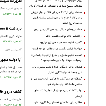
تعزیرات شرکت قاچاقچی را ۲۵۰۰ 
رژیم صهیونیستی و بازداشت ۴ نفر از اعضای
باندهای مسلح شرارت و اغتشاش در استان کرمان
سازمان تعزیرات حکو
معامله بیش از ۴۱۳ هزار تن کالا در بازار فیزیکی
کد خبر: ۸۳۵۳۹۱ تاریخ انتشار : ۱۴۰۲/۰۹/۱۵
بورس کالا / حراج باز و پتروشیمی پیشران ارزش
معاملات روز شدند
بازداشت ۱۱ مسؤول درهرمزگان به اتهام همکاری باقاچاقیچان سوخت
حمله نیروهای اسرائیلی به خبرنگار پرس‌تی‌وی
از التماس تا فروپاشی هژمونی دلار
عارف اکبری دادستان مر
کد خبر: ۸۳۴۸۴۷ تاریخ انتشار : ۱۴۰۲/۰۹/۰۶
تکذیب شایعه «معافیت سربازان فراری»
جهان با افزایش قیمت مواد غذایی مواجه است
آقای رییس جمهور
تقسیم غنایم مدیران یا دفاع از تولید؛ پشت‌پرده
آیا دولت مجوز 
درخواست توقف یک آیین‌نامه چه بود؟
هشدار حاجی دلیگانی درباره تغییر سهم دریای
به دنبال انتشار تصا
این موضوع، سوالاتی
خزر و مخالفت با واگذاری امتیاز
کد خبر: ۸۲۹۱۷۱ تاریخ انتشار : ۱۴۰۲/۰۶/۰۵
آیت‌الله جوادی آملی: با هرکس که وحدت ملی و
اسلامی را بشکند، باید مقابله کرد
تهاتر ۱۶۷۳ میلیارد تومان از اموال شرکت‌های
کشف داروی قاچ
تراستی
علی صالحی گفت: در ر
مطالبه برای شکستن انحصار پیمانکاری؛ نظارت
کد خبر: ۸۱۸۷۹۲ تاریخ انتشار : ۱۴۰۱/۱۲/۲۳