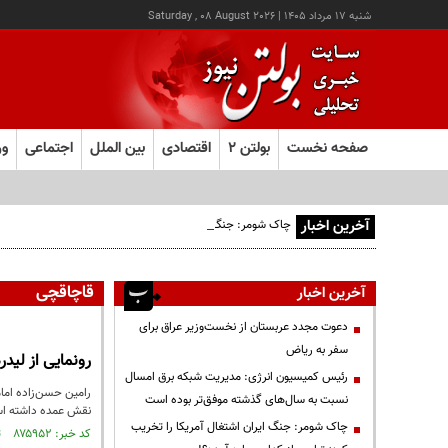
شنبه ۱۷ مرداد ۱۴۰۵
|
Saturday , 08 August 2026
صفحه نخست
بولتن ۲
اقتصادی
بین الملل
اجتماعی
ور
آخرین اخبار
چاک شومر: جنگ ایران اشتغال آمریکا را تخریب کرد؛ ترامپ از کد
قاچاقچی
آخرین اخبار
دعوت مجدد عربستان از نخست‌وزیر عراق برای
سفر به ریاض
رونمایی از لید
رئیس کمیسیون انرژی: مدیریت شبکه برق امسال
نسبت به سال‌های گذشته موفق‌تر بوده است
نقش عمده داشته ا
چاک شومر: جنگ ایران اشتغال آمریکا را تخریب
کد خبر: ۸۷۵۹۵۲ تاریخ انتشار : ۱۴۰۴/۰۸/۰۴