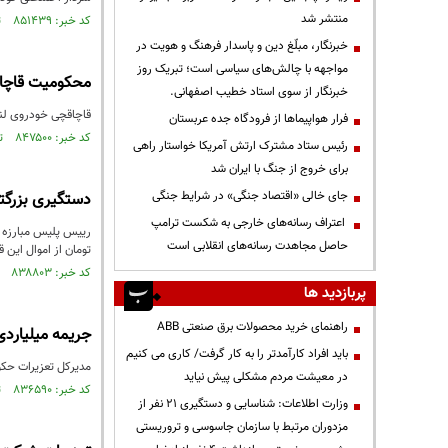
منتشر شد
کد خبر: ۸۵۱۴۳۹ تاریخ انتشار : ۱۴۰۳/۰۵/۲۲
خبرنگار، مبلّغ دین و پاسدار فرهنگ و هویت در
مواجهه با چالش‌های سیاسی است؛ تبریک روز
محکومیت قاچاق
خبرنگار از سوی استاد خطیب اصفهانی.
قاچاقچی خودروی لندکروز ۴۱ میلیارد
فرار هواپیماها از فرودگاه جده عربستان
کد خبر: ۸۴۷۵۰۰ تاریخ انتشار : ۱۴۰۳/۰۳/۲۱
رئیس ستاد مشترک ارتش آمریکا خواستار راهی
برای خروج از جنگ با ایران شد
جای خالی «اقتصاد جنگی» در شرایط جنگی
دستگیری بزرگت
اعتراف رسانه‌های خارجی به شکست ترامپ
حاصل مجاهدت رسانه‌های انقلابی است
تومان از اموال این
کد خبر: ۸۳۸۸۰۳ تاریخ انتشار : ۱۴۰۲/۱۱/۰۱
پربازدید ها
راهنمای خرید محصولات برق صنعتی ABB
جریمه میلیاردی
باید افراد کارآمدتر را به کار گرفت/ کاری می کنیم
مدیرکل تعزیرات حکومتی آذربا
در معیشت مردم مشکلی پیش نیاید
کد خبر: ۸۳۶۵۹۰ تاریخ انتشار : ۱۴۰۲/۱۰/۰۴
وزارت اطلاعات: شناسایی و دستگیری ۲۱ نفر از
مزدوران مرتبط با سازمان جاسوسی و تروریستی