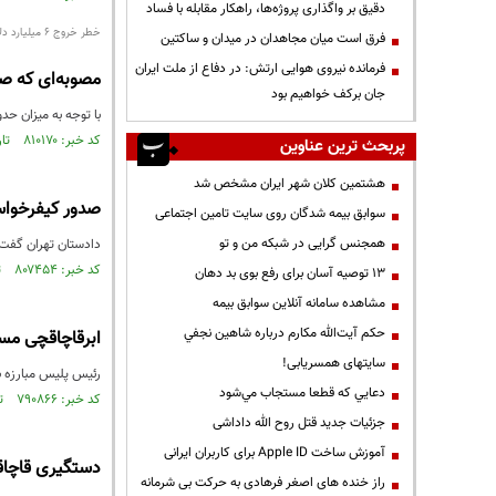
دقیق بر واگذاری پروژه‌ها، راهکار مقابله با فساد
خطر خروج ۶ میلیارد دلار ارز از کشور
فرق است میان مجاهدان در میدان و ساکتین
فرمانده نیروی هوایی ارتش: در دفاع از ملت ایران
مصوبه‌ای که صاد
جان برکف خواهیم بود
با توجه به میزان حدود ۱۲ میلیارد دلار صادرات خرد در سال، عدم اصلاح سیاستهای ارزی در خصوص این صادرکنندگان باعث خواهد شد
کد خبر: ۸۱۰۱۷۰ تاریخ انتشار : ۱۴۰۱/۱۰/۱۷
پربحث ترین عناوین
هشتمین کلان شهر ایران مشخص شد
صدور کیفرخواست ۱۶ قاچاقچی حرف
سوابق بیمه شدگان روی سایت تامین اجتماعی
همجنس گرایی در شبکه من و تو
دادستان تهران گفت: کیفرخواست ۱۶ قاچاقچی حرفه‌ای که با خرید و فروش غیرقانونی ارز 
کد خبر: ۸۰۷۴۵۴ تاریخ انتشار : ۱۴۰۱/۰۹/۲۸
13 توصیه آسان برای رفع بوی بد دهان
مشاهده سامانه آنلاين سوابق بیمه
حكم آيت‌الله مكارم درباره شاهين نجفي
ابرقاچاقچی مسل
سایتهای همسریابی!
رئیس پلیس مبارزه ب
دعايي كه قطعا مستجاب مي‌شود
کد خبر: ۷۹۰۸۶۶ تاریخ انتشار : ۱۴۰۱/۰۵/۲۶
جزئیات جدید قتل روح الله داداشی
آموزش ساخت Apple ID برای کاربران ایرانی
دستگیری قاچاقچی با محموله 
راز خنده های اصغر فرهادی به حرکت بی شرمانه