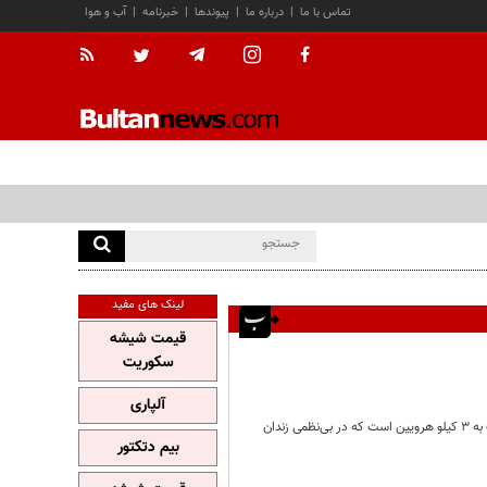
تماس با ما
|
درباره ما
|
پیوندها
|
خبرنامه
|
آب و هوا
لینک های مفید
قیمت شیشه
سکوریت
آلپاری
رامین حسن‌زاده امامقلی مجرم-لیدر اعتصاب غذای ادعایی زندان قزلحصار مجرمی با کلکسیونی از جرائم از فروش نزدیک به ۳ کیلو هرویین است که در بی‌نظمی زندان
بیم دتکتور