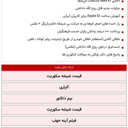
دعايي كه قطعا مستجاب مي‌شود
جزئیات جدید قتل روح الله داداشی
آموزش ساخت Apple ID برای کاربران ایرانی
راز خنده های اصغر فرهادی به حرکت بی شرمانه خانم بازیگر + عکس
پرداخت ۱۰۰ درصد پاداش پایان خدمت فرهنگیان
خلافی آنلاین/استعلام خلافی خودرو از طریق اینترنت، پیام کوتاه ، تلفن
جسدغرق درخون روح الله داداشی (عکس)
پاسخ های دکتر توکلی به سوالات کنکوری ها
لینک های مفید
قیمت شیشه سکوریت
آلپاری
بیم دتکتور
قیمت شیشه سکوریت
فیلم آپنه خواب