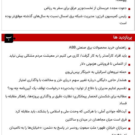
پیوست؟
دعوت مجدد عربستان از نخست‌وزیر عراق برای سفر به ریاض
رئیس کمیسیون انرژی: مدیریت شبکه برق امسال نسبت به سال‌های گذشته موفق‌تر بوده
است
پربازدید ها
راهنمای خرید محصولات برق صنعتی ABB
باید افراد کارآمدتر را به کار گرفت/ کاری می کنیم در معیشت مردم مشکلی پیش نیاید
از التماس تا فروپاشی هژمونی دلار
حمله نیروهای اسرائیلی به خبرنگار پرس‌تی‌وی
هشدار حاجی دلیگانی درباره تغییر سهم دریای خزر و مخالفت با واگذاری امتیاز
تقسیم غنایم مدیران یا دفاع از تولید؛ پشت‌پرده درخواست توقف یک آیین‌نامه چه بود؟
مطالبه برای شکستن انحصار پیمانکاری؛ نظارت دقیق بر واگذاری پروژه‌ها، راهکار مقابله با
فساد
آیت‌الله جوادی آملی: با هرکس که وحدت ملی و اسلامی را بشکند، باید مقابله کرد
فرق است میان مجاهدان در میدان و ساکتین
سربازانِ خیابانِ ظهور؛ ملتِ مبعوثِ رودسر در پاسخ به دشمن: «خیابان‌ها را به ناامیدان
نمی‌دهیم»