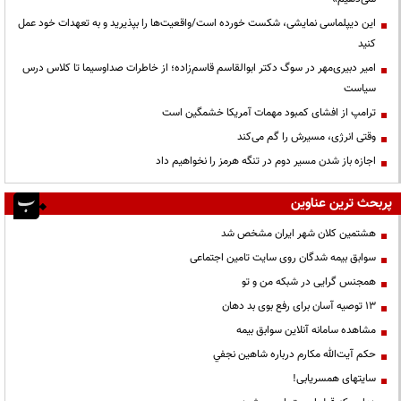
این دیپلماسی نمایشی، شکست خورده است/واقعیت‌ها را بپذیرید و به تعهدات خود عمل
کنید
امیر دبیری‌مهر در سوگ دکتر ابوالقاسم قاسم‌زاده؛ از خاطرات صداوسیما تا کلاس درس
سیاست
ترامپ از افشای کمبود مهمات آمریکا خشمگین است
وقتی انرژی، مسیرش را گم می‌کند
اجازه باز شدن مسیر دوم در تنگه هرمز را نخواهیم داد
پربحث ترین عناوین
هشتمین کلان شهر ایران مشخص شد
سوابق بیمه شدگان روی سایت تامین اجتماعی
همجنس گرایی در شبکه من و تو
13 توصیه آسان برای رفع بوی بد دهان
مشاهده سامانه آنلاين سوابق بیمه
حكم آيت‌الله مكارم درباره شاهين نجفي
سایتهای همسریابی!