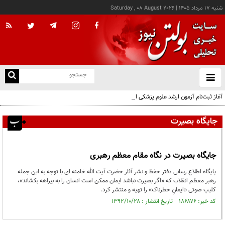
شنبه ۱۷ مرداد ۱۴۰۵
|
Saturday , 08 August 2026
از
و
ته
آغاز ثبت‌نام آزمون ارشد علوم پزشکی از امروز
ن
نو
جایگاه بصیرت
جایگاه بصیرت در نگاه مقام معظم رهبری
پایگاه اطلاع رسانی دفتر حفظ و نشر آثار حضرت آیت الله خامنه ای با توجه به این جمله
رهبر معظم انقلاب که «اگر بصیرت نباشد ایمان ممکن است انسان را به بیراهه بکشاند»،
کلیپ صوتی «ایمانِ خطرناک» را تهیه و منتشر کرد.
کد خبر: ۱۸۶۸۷۶ تاریخ انتشار : ۱۳۹۲/۱۰/۲۸