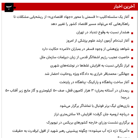
آخرین اخبار
آغاز یک سلسله‌کلیپ ۱۰ قسمتی با محور «جهاد اقتصادی»؛ از ریشه‌یابی مشکلات تا
راهکارهایی که می‌تواند مسیر اقتصاد کشور را تغییر دهد
هشدار نسبت به وقوع تندباد در تهران
آغاز ثبت‌نام آزمون ارشد علوم پزشکی از امروز
شواهد پژوهشی از وجود فسفر در بمباران «لامرد» حکایت دارد
خاصیت عجیب رژیم اشغالگر قدس از زبان دیپلمات سازمان ملل
ابراز نگرانی نسبت به افزایش غلط‌ها در نوشته‌های شهری
جهانگیر: محمدباقر خرازی به دادگاه ویژه روحانیت احضار شد
آغاز ساخت پناهگاه و پارکینگ -پناهگاه در پایتخت
ریمـدان در آستانه بحران؛ ۳ هزار کامیون قفل، صف ۵۰ کیلومتری و گاز مایع زیر آفتاب ۵۰
درجه!
بازی‌های لیگ برتر فوتبال با تماشاگر برگزار می‌شود
دریاچه ارومیه جان گرفت؛ افزایش ۷۸ سانتی‌متری تراز
برگزاری نشست وزرای خارجه کشورهای بریکس در نیویورک
«آمریکا ذرّه ذرّه آب میشود»؛ چگونه پیشبینی رهبر شهید از افول ابرقدرت به حقیقت