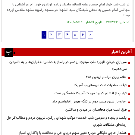
در شب شیر خوار امام حسین علیه السلام مادران زیادی نوزادان خود را برای آشنایی با
مجالس امام حسین به محفل شیفتگان سید الشهدا در مسجد رضویه مشهد مقدس اورده
بودند
کد خبر: ۷۸۹۳۲۲ تاریخ انتشار : ۱۴۰۱/۰۵/۱۴
1
2
3
4
5
6
>
آخرین اخبار
سربازانِ خیابانِ ظهور؛ ملتِ مبعوثِ رودسر در پاسخ به دشمن: «خیابان‌ها را به ناامیدان
نمی‌دهیم»
اعلام پایان مراسم اربعین ۱۴۰۵
توقف صادرات نفت عربستان به آمریکا
ترامپ از افشای کمبود مهمات آمریکا خشمگین است
اجازه باز شدن مسیر دوم در تنگه هرمز را نخواهیم داد
فرق است میان مجاهدان در میدان و ساکتین
یکصد و پنجاه و سومین شب خدمت؛ موکب شهدای رزکان، تریبون مردم و مطالبه‌گر حل
ریشه‌ای مشکلات شهری
هشدار حاجی دلیگانی درباره تغییر سهم دریای خزر و مخالفت با واگذاری امتیاز