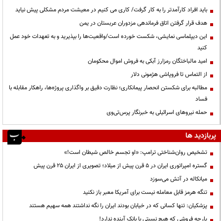
باید افراد کارآمدتر را به کار گرفت/ کاری می کنیم در معیشت مردم مشکلی پیش نیاید
هدف قرار گرفتن اتاق‌ فرماندهی مزدوران عربستان در یمن
این دیپلماسی نمایشی، شکست خورده است/واقعیت‌ها را بپذیرید و به تعهدات خود عمل
کنید
امید مالباختگان رمزارز آبکی به فروش اموال محکومان
از التماس تا فروپاشی هژمونی دلار
مطالبه برای شکستن انحصار پیمانکاری؛ نظارت دقیق بر واگذاری پروژه‌ها، راهکار مقابله با
فساد
حمله نیروهای اسرائیلی به خبرنگار پرس‌تی‌وی
پربازدید ها
تشخیص روان‌شناختی ترامپ: «او تجسم خالص شیطان است!»
گستره امپراتوری ایران در ۵ قرن پیش از میلاد؛ تصویری از ایران ۲۵ قرن پیش
میانکاله در آتش می‌سوزد
تنگه هرمز قابل معامله نیست برای آمریکا معبر باز نکنید
پزشکیان: تنها کسانی که در خیابان بودند ایران را نگه نداشتند همه سهیم هستند
پارچه فروشی که هیچ نسبتی با بانک آینده ندارد!