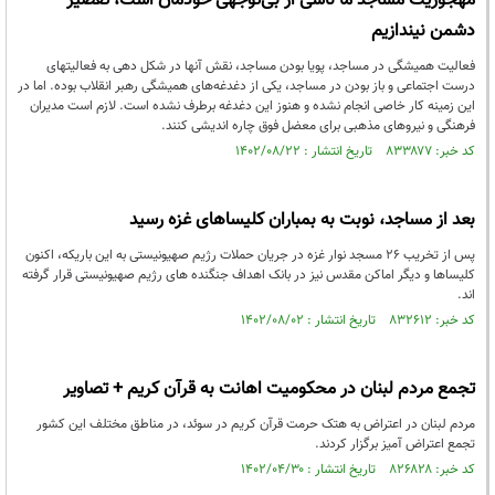
مهجوریت مساجد ما ناشی از بی‌توجهی خودمان است، تقصیر
دشمن نیندازیم
فعالیت همیشگی در مساجد، پویا بودن مساجد، نقش آنها در شکل دهی به فعالیتهای
درست اجتماعی و باز بودن در مساجد، یکی از دغدغه‌های همیشگی رهبر انقلاب بوده. اما در
این زمینه کار خاصی انجام نشده و هنوز این دغدغه برطرف نشده است. لازم است مدیران
فرهنگی و نیروهای مذهبی برای معضل فوق چاره اندیشی کنند.
کد خبر: ۸۳۳۸۷۷ تاریخ انتشار : ۱۴۰۲/۰۸/۲۲
بعد از مساجد، نوبت به بمباران کلیساهای غزه رسید
پس از تخریب ۲۶ مسجد نوار غزه در جریان حملات رژیم صهیونیستی به این باریکه، اکنون
کلیساها و دیگر اماکن مقدس نیز در بانک اهداف جنگنده های رژیم صهیونیستی قرار گرفته
اند.
کد خبر: ۸۳۲۶۱۲ تاریخ انتشار : ۱۴۰۲/۰۸/۰۲
تجمع مردم لبنان در محکومیت اهانت به قرآن کریم + تصاویر
مردم لبنان در اعتراض به هتک حرمت قرآن کریم در سوئد، در مناطق مختلف این کشور
تجمع اعتراض آمیز برگزار کردند.
کد خبر: ۸۲۶۸۲۸ تاریخ انتشار : ۱۴۰۲/۰۴/۳۰