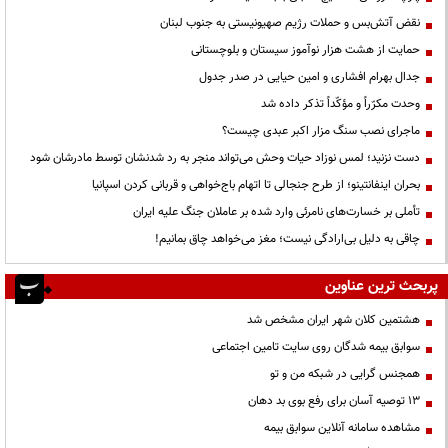
نقض آتش‌بس و حملات رژیم صهیونیستی به جنوب لبنان
حمایت از هشت هزار نوآموز سیستان و بلوچستانی
جدال بهرام افشاری و امین حیایی در صدر جدول
وحدت مکرّراً و مؤکّداً تذکر داده شد
ماجرای نصب سنگ مزار اکبر عبدی چیست؟
دست نزنید؛ لمس نوزاد حیات وحش می‌تواند منجر به رد شدنشان توسط مادرشان شود
بحران اینفانتینو؛ از طرح جنجالی تا اتهام باج‌خواهی و قربانی کردن اسپانیا
تأملی بر خسارت‌های نامرئی وارد شده بر عاملان جنگ علیه ایران
چاقی به دلیل بی‌ارادگی نیست؛ مغز می‌خواهد چاق بمانیم!
پربحث ترین عناوین
هشتمین کلان شهر ایران مشخص شد
سوابق بیمه شدگان روی سایت تامین اجتماعی
همجنس گرایی در شبکه من و تو
13 توصیه آسان برای رفع بوی بد دهان
مشاهده سامانه آنلاين سوابق بیمه