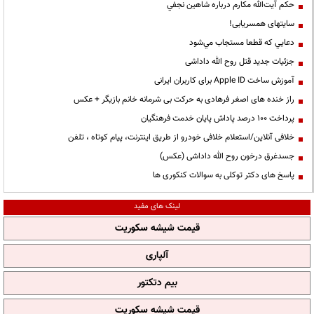
حكم آيت‌الله مكارم درباره شاهين نجفي
سایتهای همسریابی!
دعايي كه قطعا مستجاب مي‌شود
جزئیات جدید قتل روح الله داداشی
آموزش ساخت Apple ID برای کاربران ایرانی
راز خنده های اصغر فرهادی به حرکت بی شرمانه خانم بازیگر + عکس
پرداخت ۱۰۰ درصد پاداش پایان خدمت فرهنگیان
خلافی آنلاین/استعلام خلافی خودرو از طریق اینترنت، پیام کوتاه ، تلفن
جسدغرق درخون روح الله داداشی (عکس)
پاسخ های دکتر توکلی به سوالات کنکوری ها
لینک های مفید
قیمت شیشه سکوریت
آلپاری
بیم دتکتور
قیمت شیشه سکوریت