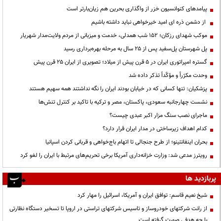
پیامدهای کنوانسیون خزر از واگذاری بحرین هم زیان‌بارتر است
از دشمن ذره ای امید خیرخواهی نباید داشته باشیم
موکب شهدای رزکان؛ ۱۵۲ شب همدلی، خدمت و میزبانی از مردم ولایت‌مدار شهریار
پل شهرستان پل‌سفید پس از ۲۵ سال به مرحله بهره‌برداری رسید
گستره امپراتوری ایران در ۵ قرن پیش از میلاد؛ تصویری از ایران ۲۵ قرن پیش
وحدت مکرّراً و مؤکّداً تذکر داده شد
پزشکیان: تنها کسانی که در خیابان بودند ایران را نگه نداشتند همه سهیم هستند
نشست چهارجانبه سعودی، پاکستان، مصر و ترکیه با تاکید بر کنترل تنش‌ها
ماجرای نصب سنگ مزار اکبر عبدی چیست؟
کدام اهداف زیرساختی در مدار ایران قرار دارد؟
بحران اینفانتینو؛ از طرح جنجالی تا اتهام باج‌خواهی و قربانی کردن اسپانیا
رویترز مدعی شد: وزارت خزانه‌داری آمریکا برخی تحریم‌های مرتبط با ایران را لغو کرد
پربازدید ها
شیخ نعیم قاسم: توافق ایران و آمریکا، اسرائیل را مهار کرد
از رانت‌ شرکتهای خودروساز و تاسیس شرکتهای تراستی در اروپا تا تسخیر دستگاه نظارتی
با چه هدفی صورت گرفته است