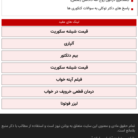
جسدغرق درخون روح الله داداشی (عکس)
پاسخ های دکتر توکلی به سوالات کنکوری ها
لینک های مفید
قیمت شیشه سکوریت
آلپاری
بیم دتکتور
قیمت شیشه سکوریت
فیلم آپنه خواب
درمان قطعی خروپف در خواب
لیزر فوتونا
تمام حقوق مادی و معنوی این سایت متعلق به بولتن نیوز است و استفاده از مطالب با ذکر منبع
بلامانع است.