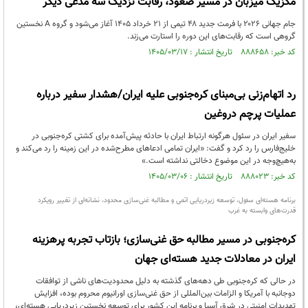
مکزیک میزبان در مسیر صعود، رقابت نزدیک سه مدعی دیگر
جام جهانی ۲۰۲۶ با فرمت جدید ۴۸ تیمی از ۲۱ خرداد ۱۴۰۵ آغاز می‌شود و گروه A نخستین
گروهی است که رقابت‌های این دوره را استارت می‌زند.
کد خبر: ۸۸۸۶۵۸ تاریخ انتشار : ۱۴۰۵/۰۳/۱۷
رد اتهام‌زنی بی‌مبنای کره‌جنوبی علیه ایران/هشدار سفیر درباره
عملیات پرچم دروغین
سفیر ایران در سئول هرگونه ارتباط ایران با حادثه پیش‌آمده برای کشتی کره‌جنوبی در
خلیج‌فارس را رد کرد و گفت: «ایران تمامی ادعاهای مطرح‌شده در این زمینه را رد می‌کند و
به‌هیچ‌وجه در این موضوع دخالتی نداشته است.»
کد خبر: ۸۸۸۰۲۳ تاریخ انتشار : ۱۴۰۵/۰۳/۰۶
برنامه هسته‌ای سئول، توسعه زیردریایی اتمی و مطالبه غنی‌سازی محدود، نشانه‌ای از تغییر رویکرد
قدرت‌های وابسته به غرب
کره‌جنوبی در مسیر مطالبه حق غنی‌سازی؛ بازتاب تجربه پرهزینه
ایران در معادلات جدید هسته‌ای جهان
در حالی که کره‌جنوبی طی دهه‌های گذشته به دلیل محدودیت‌های ناشی از توافقات
دوجانبه با آمریکا و الزامات بین‌المللی از حق غنی‌سازی اورانیوم محروم بوده، افزایش
تهدیدات امنیتی در شرق آسیا و برنامه این کشور برای توسعه نخستین زیردریایی هسته‌ای،