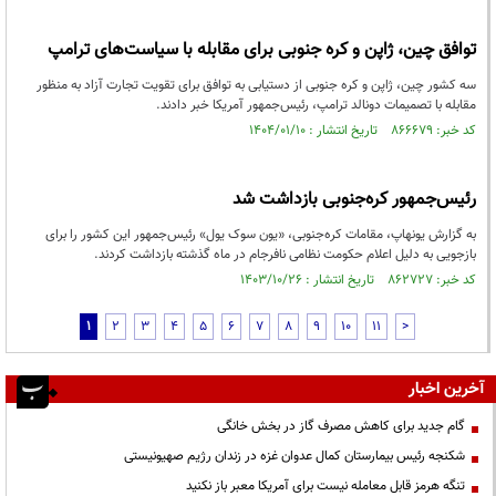
توافق چین، ژاپن و کره جنوبی برای مقابله با سیاست‌های ترامپ
سه کشور چین، ژاپن و کره جنوبی از دستیابی به توافق برای تقویت تجارت آزاد به منظور
مقابله با تصمیمات دونالد ترامپ، رئیس‌جمهور آمریکا خبر دادند.
کد خبر: ۸۶۶۶۷۹ تاریخ انتشار : ۱۴۰۴/۰۱/۱۰
رئیس‌جمهور کره‌جنوبی بازداشت شد
به گزارش یونهاپ، مقامات کره‌جنوبی، «یون سوک یول» رئیس‌جمهور این کشور را برای
بازجویی به دلیل اعلام حکومت نظامی نافرجام در ماه گذشته بازداشت کردند.
کد خبر: ۸۶۲۷۲۷ تاریخ انتشار : ۱۴۰۳/۱۰/۲۶
1
2
3
4
5
6
7
8
9
10
11
>
آخرین اخبار
گام جدید برای کاهش مصرف گاز در بخش خانگی
شکنجه رئیس بیمارستان کمال عدوان غزه در زندان رژیم صهیونیستی
تنگه هرمز قابل معامله نیست برای آمریکا معبر باز نکنید