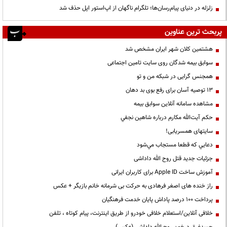
زلزله در دنیای پیام‌رسان‌ها؛ تلگرام ناگهان از اپ‌استور اپل حذف شد
پربحث ترین عناوین
هشتمین کلان شهر ایران مشخص شد
سوابق بیمه شدگان روی سایت تامین اجتماعی
همجنس گرایی در شبکه من و تو
13 توصیه آسان برای رفع بوی بد دهان
مشاهده سامانه آنلاين سوابق بیمه
حكم آيت‌الله مكارم درباره شاهين نجفي
سایتهای همسریابی!
دعايي كه قطعا مستجاب مي‌شود
جزئیات جدید قتل روح الله داداشی
آموزش ساخت Apple ID برای کاربران ایرانی
راز خنده های اصغر فرهادی به حرکت بی شرمانه خانم بازیگر + عکس
پرداخت ۱۰۰ درصد پاداش پایان خدمت فرهنگیان
خلافی آنلاین/استعلام خلافی خودرو از طریق اینترنت، پیام کوتاه ، تلفن