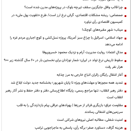
چرا قالب وافل جایگزین سقف تیرچه بلوک در پروژه‌های مدرن شده است؟
صمصامی: ریشه مشکلات اقتصادی، گرانی نرخ ارز است/ طرح «تقویت پول ملی» در
کمیسیون اقتصادی رأی نیاورد
میناب؛ شهرِ مقبره‌های کوچک!
جهاد اسلامی: اسرائیل با چراغ سبز آمریکا، پروژه نسل‌کشی و کوچ اجباری مردم غزه را
ادامه می‌دهد
مدالِ اعتماد؛ روایت مدیریت آرام و نزدیک محمود خسروی‌وفا
سقوط تاریخی نرخ تولد در ایران؛ شمار نوزادان برای نخستین بار در ۶۰ سال گذشته زیر ۹۰۰
هزار نفر رفت
آغاز انتقال رایگان زائران اتباع خارجی به مرز چذابه
تمدید همه مجوزها و مهلت‌های ویژه تا پایان شهریور؛ بخشنامه جدید دولت ابلاغ شد
دفتر رهبر انقلاب: تنها مراجع رسمی، پایگاه اطلاع‌رسانی دفتر و دفتر حفظ و نشر آثار رهبر
انقلاب است
مقاومت عراق؛ بازیگری فراتر از مرزها | پهپادهای عراقی پیام بازدارندگی را به قلب
سرزمین‌های اشغالی رساندند
‌امنیت شغلی، مطالبه اصلی نیروهای شرکتی است
هزینه گزاف، دستاورد صفر؛ برگه رأی، پاسخی به ماجراجویی ترامپ