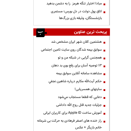
مبادا اختیار تنگه هرمز را به دشمن بدهید
اتاق پول دولت در دل بورس؛ مستمری
بازنشستگان، وثیقه بازی بزرگ‌ها
پربحث ترین عناوین
هشتمین کلان شهر ایران مشخص شد
سوابق بیمه شدگان روی سایت تامین اجتماعی
همجنس گرایی در شبکه من و تو
13 توصیه آسان برای رفع بوی بد دهان
مشاهده سامانه آنلاين سوابق بیمه
حكم آيت‌الله مكارم درباره شاهين نجفي
سایتهای همسریابی!
دعايي كه قطعا مستجاب مي‌شود
جزئیات جدید قتل روح الله داداشی
آموزش ساخت Apple ID برای کاربران ایرانی
راز خنده های اصغر فرهادی به حرکت بی شرمانه
خانم بازیگر + عکس