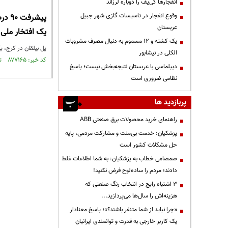
انفجارها کی‌یف را دوباره لرزاند
وقوع انفجار در تاسیسات گازی شهر جبیل
پیشر
عربستان
یک افتخار ملی
یک کشته و ۱۲ مسموم به دنبال مصرف مشروبات
پل بیلقان در کرج، یکی از بزرگ‌تر
الکلی در نیشابور
کد خبر: ۸۷۷۱۶۵ تاریخ انتشار : ۱۴۰۴/۰۸/۲۵
دیپلماسی با عربستان نتیجه‌بخش نیست؛ پاسخ
نظامی ضروری است
پربازدید ها
راهنمای خرید محصولات برق صنعتی ABB
پزشکیان: خدمت بی‌منت و مشارکت مردمی، پایه
حل مشکلات کشور است
صمصامی خطاب به پزشکیان: به شما اطلاعات غلط
دادند؛ مردم را ساده‌لوح فرض نکنید!
3 اشتباه رایج در انتخاب رنگ صنعتی که
هزینه‌اش را سال‌ها می‌پردازید...
«چرا نباید از شما متنفر باشند؟»؛ پاسخ معنادار
یک کاربر خارجی به قدرت و توانمندی ایرانیان