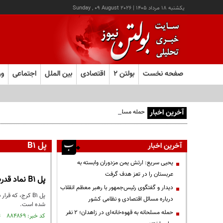
يکشنبه ۱۸ مرداد ۱۴۰۵
|
Sunday , 09 August 2026
صفحه نخست
بولتن ۲
اقتصادی
بین الملل
اجتماعی
ور
آخرین اخبار
حمله مسلحانه به قهوه‌خانه‌ای در زاهدان؛ ۲ نفر جان باختند
پل B1
آخرین اخبار
یحیی سریع: ارتش یمن مزدوران وابسته به
عربستان را در تعز هدف گرفت
پل B1 نماد قدرت مهندسان ایرانی
دیدار و گفتگوی رئیس‌جمهور با رهبر معظم انقلاب
پل B1 کرج، که 
درباره مسائل اقتصادی و نظامی کشور
شده است.
حمله مسلحانه به قهوه‌خانه‌ای در زاهدان؛ ۲ نفر
کد خبر: ۸۸۴۸۶۹ تاریخ انتشار : ۱۴۰۵/۰۱/۱۷