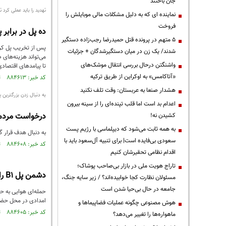
جان باختند
تهدید را باید عملی کرد
نماینده ای که به دلیل مشکلات مالی موبایلش را
فروخت
ده پل در برابر پل B1 کرج را تخریب کنید تا شاهد تکرار چنین تجاو
۵ متهم در پرونده قتل حمیدرضا رجب‌زاده دستگیر
شدند/ یک زن در میان دستگیرشدگان + جزئیات
می‌تواند هزینه‌های
واشنگتن درحال بررسی انتقال موشک‌های
تا پیامدهای اقتصادی
«آتاکامس» به اوکراین از طریق ترکیه
کد خبر: ۸۸۴۶۱۳ تاریخ انتشار : ۱۴۰۵/۰۱/۱۳
هشدار صنعا به عربستان: وقت تلف نکنید
به دنبال زدن بزرگترین پل
اعدام بد است اما قلب تپنده‌ای را از سینه بیرون
درخواست مردم از مد
کشیدن نه!
به همه ثابت می‌شود که دیپلماسی با رژیم پست
به دنبال هدف قرار گ
سعودی بی‌فایده است| برای تنبیه آل‌سعود باید با
کد خبر: ۸۸۴۶۰۸ تاریخ انتشار : ۱۴۰۵/۰۱/۱۳
اقدام نظامی تحقیرشان کنیم
تاراج هویت ملی در بازار بی‌صاحب پوشاک؛
دشمن پل B1 را در کرج هدف گرفت
مسئولان نظارت کجا خوابیده‌اند؟ / زیر سایه جنگ،
جامعه در حال بی‌حیا شدن است
امدادی در محل حضور
هوش مصنوعی چگونه عملیات فضاپیماها و
کد خبر: ۸۸۴۶۰۵ تاریخ انتشار : ۱۴۰۵/۰۱/۱۳
ماهواره‌ها را تغییر می‌دهد؟