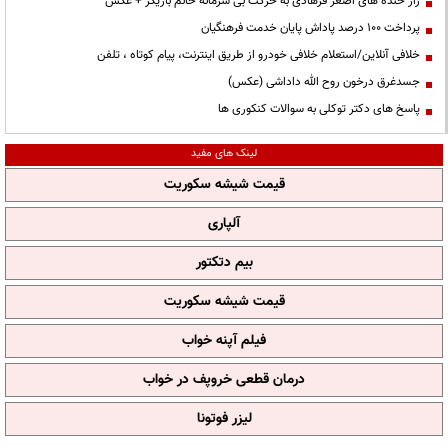
راز خنده های اصغر فرهادی به حرکت بی شرمانه خانم بازیگر + عکس
پرداخت ۱۰۰ درصد پاداش پایان خدمت فرهنگیان
خلافی آنلاین/استعلام خلافی خودرو از طریق اینترنت، پیام کوتاه ، تلفن
جسدغرق درخون روح الله داداشی (عکس)
پاسخ های دکتر توکلی به سوالات کنکوری ها
لینک های مفید
قیمت شیشه سکوریت
آلپاری
بیم دتکتور
قیمت شیشه سکوریت
فیلم آپنه خواب
درمان قطعی خروپف در خواب
لیزر فوتونا