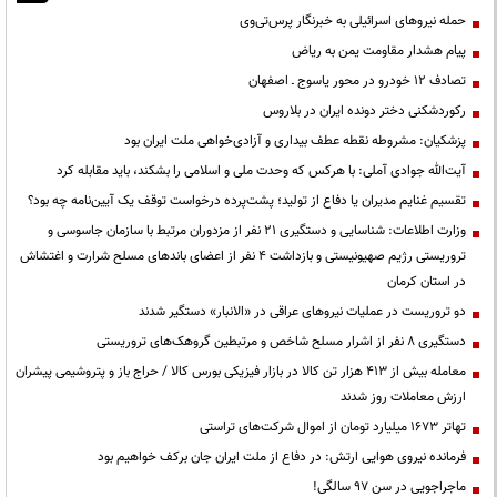
حمله نیروهای اسرائیلی به خبرنگار پرس‌تی‌وی
پیام هشدار مقاومت یمن به ریاض
تصادف ۱۲ خودرو در محور یاسوج ـ اصفهان
رکوردشکنی دختر دونده ایران در بلاروس
پزشکیان: مشروطه نقطه عطف بیداری و آزادی‌خواهی ملت ایران بود
آیت‌الله جوادی آملی: با هرکس که وحدت ملی و اسلامی را بشکند، باید مقابله کرد
تقسیم غنایم مدیران یا دفاع از تولید؛ پشت‌پرده درخواست توقف یک آیین‌نامه چه بود؟
وزارت اطلاعات: شناسایی و دستگیری ۲۱ نفر از مزدوران مرتبط با سازمان جاسوسی و
تروریستی رژیم صهیونیستی و بازداشت ۴ نفر از اعضای باندهای مسلح شرارت و اغتشاش
در استان کرمان
دو تروریست در عملیات نیروهای عراقی در «الانبار» دستگیر شدند
دستگیری ۸ نفر از اشرار مسلح شاخص و مرتبطین گروهک‌های تروریستی
معامله بیش از ۴۱۳ هزار تن کالا در بازار فیزیکی بورس کالا / حراج باز و پتروشیمی پیشران
ارزش معاملات روز شدند
تهاتر ۱۶۷۳ میلیارد تومان از اموال شرکت‌های تراستی
فرمانده نیروی هوایی ارتش: در دفاع از ملت ایران جان برکف خواهیم بود
ماجراجویی در سن ۹۷ سالگی!