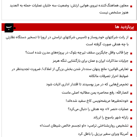
معاون هماهنگ‌کننده نیروی هوایی ارتش: وضعیت سه خلبان عملیات حمله به العدید
هنوز مشخص نیست
پربازدید ها
از رانت‌ شرکتهای خودروساز و تاسیس شرکتهای تراستی در اروپا تا تسخیر دستگاه نظارتی
با چه هدفی صورت گرفته است
چرا قالب وافل جایگزین سقف تیرچه بلوک در پروژه‌های مدرن شده است؟
جزئیات مذاکرات ایران و عمان برای بازگشایی تنگه هرمز
تعارض قوانین؛ مانع پنهان سنددار شدن بخش بزرگی از املاک/ ضرورت تجدیدنظر در
ضوابط احراز تصرفات مالکانه
تخم‌مرغ‌هایی که در مرز پوسیدند تا اقتدار اداری اثبات شود
انصارالله: رفع محاصره یمن مطالبه اصلی ماست
خودتحقیرها عریضه‌نویس کاخ سفید شده‌اند!
عملیات «نصر ۷» چه هدفی را دنبال می‌کرد؟
زلزله شهر یاسوج را لرزاند
تشخیص روان‌شناختی ترامپ: «او تجسم خالص شیطان است!»
آمریکا ویزای سفیر برزیل را باطل کرد