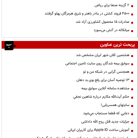
۲ گزینه صنعا برای ریاض
۴۵۰۰ فروند کشتی در بنادر باهنر و شرق هرمزگان پهلو گرفتند
صادرات ۱۵ محصول کشاورزی آزاد شد
میانکاله در آتش می‌سوزد
پربحث ترین عناوین
هشتمین کلان شهر ایران مشخص شد
سوابق بیمه شدگان روی سایت تامین اجتماعی
همجنس گرایی در شبکه من و تو
13 توصیه آسان برای رفع بوی بد دهان
مشاهده سامانه آنلاين سوابق بیمه
حكم آيت‌الله مكارم درباره شاهين نجفي
سایتهای همسریابی!
دعايي كه قطعا مستجاب مي‌شود
جزئیات جدید قتل روح الله داداشی
آموزش ساخت Apple ID برای کاربران ایرانی