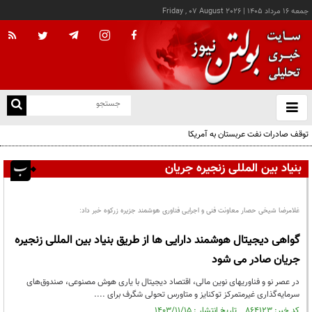
جمعه ۱۶ مرداد ۱۴۰۵
|
Friday , 07 August 2026
از
و
ته
توقف صادرات نفت عربستان به آمریکا
ن
نو
بنیاد بین المللی زنجیره جریان
غلامرضا شیخی حصار معاونت فنی و اجرایی فناوری هوشمند جزیره زرکوه خبر داد:
گواهی دیجیتال هوشمند دارایی ها از طریق بنیاد بین المللی زنجیره
جریان صادر می شود
در عصر نو و فناوريهاى نوين مالى، اقتصاد ديجيتال با يارى هوش مصنوعى، صندوق‌هاى
سرمايه‌گذارى غيرمتمركز توكنايز و متاورس تحولى شگرف براى ....
کد خبر: ۸۶۴۱۲۳ تاریخ انتشار : ۱۴۰۳/۱۱/۱۵