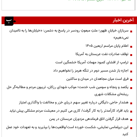
آخرین اخبار
سربازانِ خیابانِ ظهور؛ ملتِ مبعوثِ رودسر در پاسخ به دشمن: «خیابان‌ها را به ناامیدان
نمی‌دهیم»
اعلام پایان مراسم اربعین ۱۴۰۵
توقف صادرات نفت عربستان به آمریکا
ترامپ از افشای کمبود مهمات آمریکا خشمگین است
اجازه باز شدن مسیر دوم در تنگه هرمز را نخواهیم داد
فرق است میان مجاهدان در میدان و ساکتین
یکصد و پنجاه و سومین شب خدمت؛ موکب شهدای رزکان، تریبون مردم و مطالبه‌گر حل
ریشه‌ای مشکلات شهری
هشدار حاجی دلیگانی درباره تغییر سهم دریای خزر و مخالفت با واگذاری امتیاز
باید افراد کارآمدتر را به کار گرفت/ کاری می کنیم در معیشت مردم مشکلی پیش نیاید
هدف قرار گرفتن اتاق‌ فرماندهی مزدوران عربستان در یمن
این دیپلماسی نمایشی، شکست خورده است/واقعیت‌ها را بپذیرید و به تعهدات خود عمل
کنید