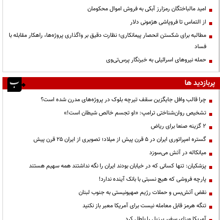
امید مالباختگان رمزارز آبکی به فروش اموال محکومان
از التماس تا فروپاشی هژمونی دلار
مطالبه برای شکستن انحصار پیمانکاری؛ نظارت دقیق بر واگذاری پروژه‌ها، راهکار مقابله با
فساد
حمله نیروهای اسرائیلی به خبرنگار پرس‌تی‌وی
پربازدید ها
چرا قالب وافل جایگزین سقف تیرچه بلوک در پروژه‌های مدرن شده است؟
تشخیص روان‌شناختی ترامپ: «او تجسم خالص شیطان است!»
۲ گزینه صنعا برای ریاض
گستره امپراتوری ایران در ۵ قرن پیش از میلاد؛ تصویری از ایران ۲۵ قرن پیش
میانکاله در آتش می‌سوزد
پزشکیان: تنها کسانی که در خیابان بودند ایران را نگه نداشتند همه سهیم هستند
پارچه فروشی که هیچ نسبتی با بانک آینده ندارد!
نقض آتش‌بس و حملات رژیم صهیونیستی به جنوب لبنان
تنگه هرمز قابل معامله نیست برای آمریکا معبر باز نکنید
آمریکا ویزای سفیر برزیل را باطل کرد