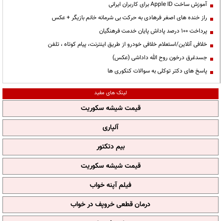
آموزش ساخت Apple ID برای کاربران ایرانی
راز خنده های اصغر فرهادی به حرکت بی شرمانه خانم بازیگر + عکس
پرداخت ۱۰۰ درصد پاداش پایان خدمت فرهنگیان
خلافی آنلاین/استعلام خلافی خودرو از طریق اینترنت، پیام کوتاه ، تلفن
جسدغرق درخون روح الله داداشی (عکس)
پاسخ های دکتر توکلی به سوالات کنکوری ها
لینک های مفید
قیمت شیشه سکوریت
آلپاری
بیم دتکتور
قیمت شیشه سکوریت
فیلم آپنه خواب
درمان قطعی خروپف در خواب