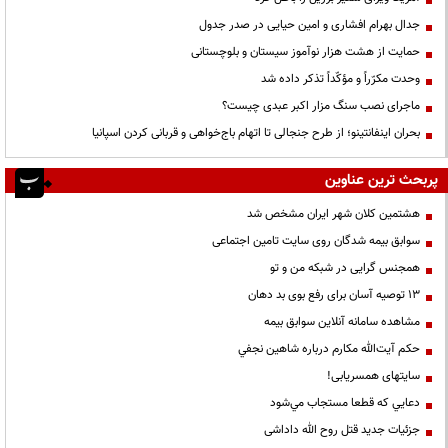
جدال بهرام افشاری و امین حیایی در صدر جدول
حمایت از هشت هزار نوآموز سیستان و بلوچستانی
وحدت مکرّراً و مؤکّداً تذکر داده شد
ماجرای نصب سنگ مزار اکبر عبدی چیست؟
بحران اینفانتینو؛ از طرح جنجالی تا اتهام باج‌خواهی و قربانی کردن اسپانیا
پربحث ترین عناوین
هشتمین کلان شهر ایران مشخص شد
سوابق بیمه شدگان روی سایت تامین اجتماعی
همجنس گرایی در شبکه من و تو
13 توصیه آسان برای رفع بوی بد دهان
مشاهده سامانه آنلاين سوابق بیمه
حكم آيت‌الله مكارم درباره شاهين نجفي
سایتهای همسریابی!
دعايي كه قطعا مستجاب مي‌شود
جزئیات جدید قتل روح الله داداشی