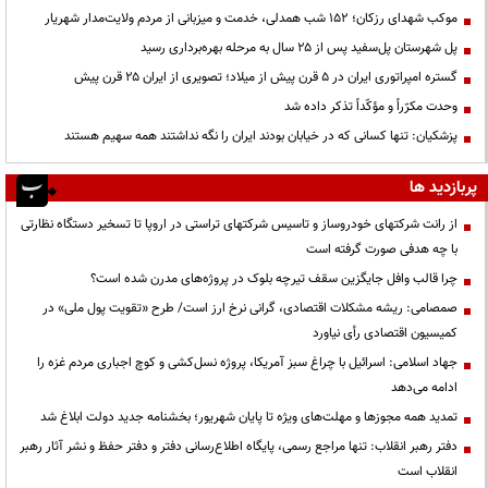
موکب شهدای رزکان؛ ۱۵۲ شب همدلی، خدمت و میزبانی از مردم ولایت‌مدار شهریار
پل شهرستان پل‌سفید پس از ۲۵ سال به مرحله بهره‌برداری رسید
گستره امپراتوری ایران در ۵ قرن پیش از میلاد؛ تصویری از ایران ۲۵ قرن پیش
وحدت مکرّراً و مؤکّداً تذکر داده شد
پزشکیان: تنها کسانی که در خیابان بودند ایران را نگه نداشتند همه سهیم هستند
پربازدید ها
از رانت‌ شرکتهای خودروساز و تاسیس شرکتهای تراستی در اروپا تا تسخیر دستگاه نظارتی
با چه هدفی صورت گرفته است
چرا قالب وافل جایگزین سقف تیرچه بلوک در پروژه‌های مدرن شده است؟
صمصامی: ریشه مشکلات اقتصادی، گرانی نرخ ارز است/ طرح «تقویت پول ملی» در
کمیسیون اقتصادی رأی نیاورد
جهاد اسلامی: اسرائیل با چراغ سبز آمریکا، پروژه نسل‌کشی و کوچ اجباری مردم غزه را
ادامه می‌دهد
تمدید همه مجوزها و مهلت‌های ویژه تا پایان شهریور؛ بخشنامه جدید دولت ابلاغ شد
دفتر رهبر انقلاب: تنها مراجع رسمی، پایگاه اطلاع‌رسانی دفتر و دفتر حفظ و نشر آثار رهبر
انقلاب است