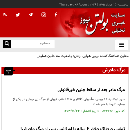
پنجشنبه ۱۵ مرداد ۱۴۰۵
|
Thursday , 06 August 2026
از
و
ته
معاون هماهنگ‌کننده نیروی هوایی ارتش: وضعیت سه خلبان عملیات حمله به العدید هنوز
ن
مشخص نیست
نو
مرگ مادرش
مرگ مادر بعد از سقط جنین غیرقانونی
ظهر دوشنبه ۲۲ بهمن، مأموران کلانتری ۱۴۸ انقلاب تهران از مرگ زن جوانی در یکی از
بیمارستان‌ها با خبر شدند.
کد خبر: ۸۶۴۶۵۹ تاریخ انتشار : ۱۴۰۳/۱۱/۲۴
تماس دردناک دختر 6 ساله با اورژانس پس از مرگ مادرش!