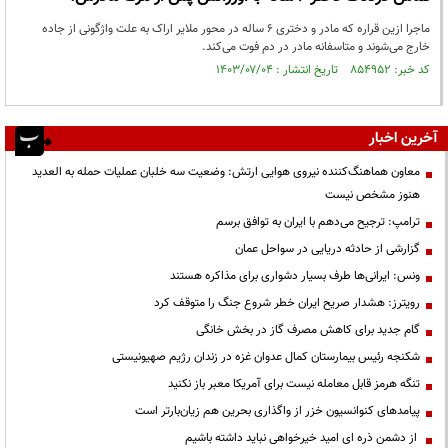
ماجرا ازین قراره که مادر و دختری ۶ ساله در محور ملایر اراک به علت واژگونی از جاده
خارج می‌شوند و متاسفانه مادر در دم فوت می‌کند.
کد خبر: ۸۵۴۹۵۲ تاریخ انتشار : ۱۴۰۳/۰۷/۰۴
آخرین اخبار
معاون هماهنگ‌کننده نیروی هوایی ارتش: وضعیت سه خلبان عملیات حمله به العدید
هنوز مشخص نیست
ترامپ: ترجیح می‌دهم با ایران به توافق برسم
گزارشی از حادثه دریایی در سواحل عمان
ونس: ایرانی‌ها طرف بسیار دشواری برای مذاکره هستند
رویترز: هشدار صریح ایران خطر شروع جنگ را متوقف کرد
گام جدید برای کاهش مصرف گاز در بخش خانگی
شکنجه رئیس بیمارستان کمال عدوان غزه در زندان رژیم صهیونیستی
تنگه هرمز قابل معامله نیست برای آمریکا معبر باز نکنید
پیامدهای کنوانسیون خزر از واگذاری بحرین هم زیان‌بارتر است
از دشمن ذره ای امید خیرخواهی نباید داشته باشیم