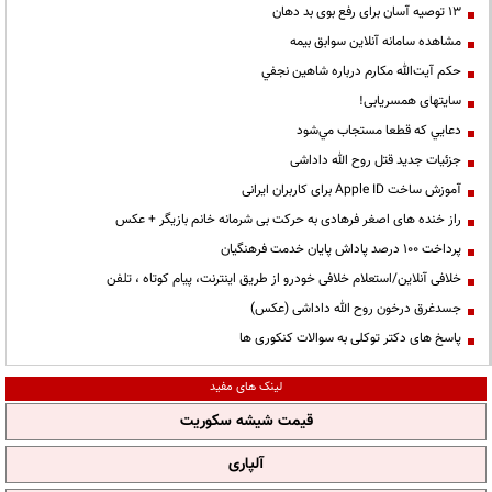
13 توصیه آسان برای رفع بوی بد دهان
مشاهده سامانه آنلاين سوابق بیمه
حكم آيت‌الله مكارم درباره شاهين نجفي
سایتهای همسریابی!
دعايي كه قطعا مستجاب مي‌شود
جزئیات جدید قتل روح الله داداشی
آموزش ساخت Apple ID برای کاربران ایرانی
راز خنده های اصغر فرهادی به حرکت بی شرمانه خانم بازیگر + عکس
پرداخت ۱۰۰ درصد پاداش پایان خدمت فرهنگیان
خلافی آنلاین/استعلام خلافی خودرو از طریق اینترنت، پیام کوتاه ، تلفن
جسدغرق درخون روح الله داداشی (عکس)
پاسخ های دکتر توکلی به سوالات کنکوری ها
لینک های مفید
قیمت شیشه سکوریت
آلپاری