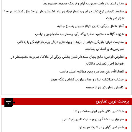
مدالِ اعتماد؛ روایت مدیریت آرام و نزدیک محمود خسروی‌وفا
سقوط تاریخی نرخ تولد در ایران؛ شمار نوزادان برای نخستین بار در ۶۰ سال گذشته زیر ۹۰۰
هزار نفر رفت
آغاز انتقال رایگان زائران اتباع خارجی به مرز چذابه
هزینه گزاف، دستاورد صفر؛ برگه رأی، پاسخی به ماجراجویی ترامپ
مقاومت عراق؛ بازیگری فراتر از مرزها | پهپادهای عراقی پیام بازدارندگی را به قلب
سرزمین‌های اشغالی رساندند
تعارض قوانین؛ مانع پنهان سنددار شدن بخش بزرگی از املاک/ ضرورت تجدیدنظر در
ضوابط احراز تصرفات مالکانه
انصارالله: رفع محاصره یمن مطالبه اصلی ماست
جزئیات مذاکرات ایران و عمان برای بازگشایی تنگه هرمز
کاهش دمای تهران از جمعه
پربحث ترین عناوین
هشتمین کلان شهر ایران مشخص شد
سوابق بیمه شدگان روی سایت تامین اجتماعی
همجنس گرایی در شبکه من و تو