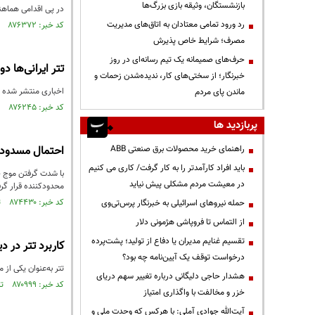
بازنشستگان، وثیقه بازی بزرگ‌ها
در پی اقدامی هماهنگ و قابل پیش‌بینی، صرافی
رد ورود تمامی معتادان به اتاق‌های مدیریت
کد خبر: ۸۷۶۳۷۲ تاریخ انتشار : ۱۴۰۴/۰۸/۱۰
مصرف؛ شرایط خاص پذیرش
حرف‌های صمیمانه یک تیم رسانه‌ای در روز
تتر ایرانی‌ها د
خبرنگار؛ از سختی‌های کار، ندیده‌شدن زحمات و
اخباری منتشر شده که بیش از ۱۰ میلیون دلار دیگر مرتبط با کیف‌پول‌های ایرانی که با صر
ماندن پای مردم
کد خبر: ۸۷۶۲۴۵ تاریخ انتشار : ۱۴۰۴/۰۸/۰۸
پربازدید ها
راهنمای خرید محصولات برق صنعتی ABB
احتمال مسدود ش
باید افراد کارآمدتر را به کار گرفت/ کاری می کنیم
با شدت گرفتن موج جد
در معیشت مردم مشکلی پیش نیاید
محدودکننده قرار گر
کد خبر: ۸۷۴۴۳۰ تاریخ انتشار : ۱۴۰۴/۰۷/۰۶
حمله نیروهای اسرائیلی به خبرنگار پرس‌تی‌وی
از التماس تا فروپاشی هژمونی دلار
تقسیم غنایم مدیران یا دفاع از تولید؛ پشت‌پرده
کاربرد تتر در د
درخواست توقف یک آیین‌نامه چه بود؟
تتر به‌عنوان یکی از
هشدار حاجی دلیگانی درباره تغییر سهم دریای
کد خبر: ۸۷۰۹۹۹ تاریخ انتشار : ۱۴۰۴/۰۴/۲۱
خزر و مخالفت با واگذاری امتیاز
آیت‌الله جوادی آملی: با هرکس که وحدت ملی و