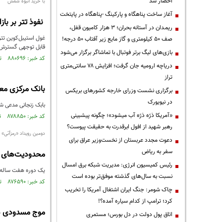
احضار شد
با خرید انبوه شمش
آغاز ساخت پناهگاه و پارکینگ -پناهگاه در پایتخت
نفوذ تتر بر با
ریمـدان در آستانه بحران؛ ۳ هزار کامیون قفل،
صف ۵۰ کیلومتری و گاز مایع زیر آفتاب ۵۰ درجه!
قابل توجهی گسترش 
بازی‌های لیگ برتر فوتبال با تماشاگر برگزار می‌شود
کد خبر: ۸۸۰۶۹۶ تاریخ انتشار : ۱۴۰۴/۱۱/۰۹
دریاچه ارومیه جان گرفت؛ افزایش ۷۸ سانتی‌متری
تراز
بانک مرکزی معام
برگزاری نشست وزرای خارجه کشورهای بریکس
در نیویورک
بابک زنجانی مدعی شد
«آمریکا ذرّه ذرّه آب میشود»؛ چگونه پیشبینی
کد خبر: ۸۷۸۸۵۰ تاریخ انتشار : ۱۴۰۴/۰۹/۳۰
رهبر شهید از افول ابرقدرت به حقیقت پیوست؟
دومین رویداد «رمزآتی» 17 و 18 آذرماه 1404 در تهران برگزار می شود
دعوت مجدد عربستان از نخست‌وزیر عراق برای
سفر به ریاض
محدودیت‌های ا
رئیس کمیسیون انرژی: مدیریت شبکه برق امسال
یک دوره هفت ساله، سیستم بانکی کشور ۹ برابر حجم پول کشور را خلق
نسبت به سال‌های گذشته موفق‌تر بوده است
کد خبر: ۸۷۶۵۹۰ تاریخ انتشار : ۱۴۰۴/۰۸/۱۴
چاک شومر: جنگ ایران اشتغال آمریکا را تخریب
کرد؛ ترامپ از کدام سیاره آمده؟!
موج مسدودی دارایی‌های 
اتاق پول دولت در دل بورس؛ مستمری