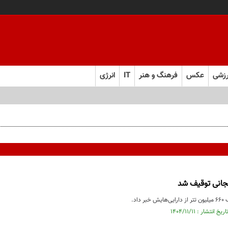
زشی
عکس
فرهنگ و هنر
IT
انرژی
نجانی توقیف شد
داد.