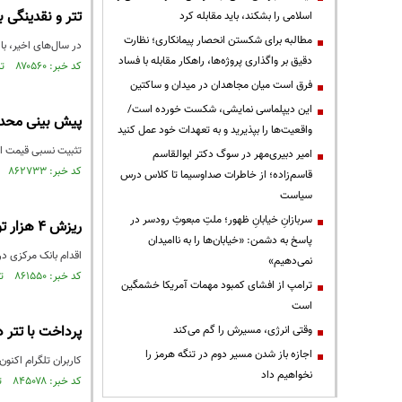
تتر و نقدینگی ب
اسلامی را بشکند، باید مقابله کرد
مطالبه برای شکستن انحصار پیمانکاری؛ نظارت
در سال‌های اخیر، باز
دقیق بر واگذاری پروژه‌ها، راهکار مقابله با فساد
کد خبر: ۸۷۰۵۶۰ تاریخ انتشار : ۱۴۰۴/۰۴/۰۹
فرق است میان مجاهدان در میدان و ساکتین
این دیپلماسی نمایشی، شکست خورده است/
پیش بینی محدوده
واقعیت‌ها را بپذیرید و به تعهدات خود عمل کنید
تثبیت نسبی قیمت استیبل‌کوین تتر (USDT) به دلار، آن را به گزینه‌ای امن 
امیر دبیری‌مهر در سوگ دکتر ابوالقاسم
کد خبر: ۸۶۲۷۳۳ تاریخ انتشار : ۱۴۰۳/۱۰/۲۶
قاسم‌زاده؛ از خاطرات صداوسیما تا کلاس درس
سیاست
سربازانِ خیابانِ ظهور؛ ملتِ مبعوثِ رودسر در
ریزش ۴ هزار تومانی تتر در ۴۸ ساعت
پاسخ به دشمن: «خیابان‌ها را به ناامیدان
اقدام بانک مرکزی در
نمی‌دهیم»
کد خبر: ۸۶۱۵۵۰ تاریخ انتشار : ۱۴۰۳/۱۰/۱۰
ترامپ از افشای کمبود مهمات آمریکا خشمگین
است
پرداخت با تتر د
وقتی انرژی، مسیرش را گم می‌کند
اجازه باز شدن مسیر دوم در تنگه هرمز را
کاربران تلگرام اکنون می‌ت
نخواهیم داد
کد خبر: ۸۴۵۰۷۸ تاریخ انتشار : ۱۴۰۳/۰۲/۰۲