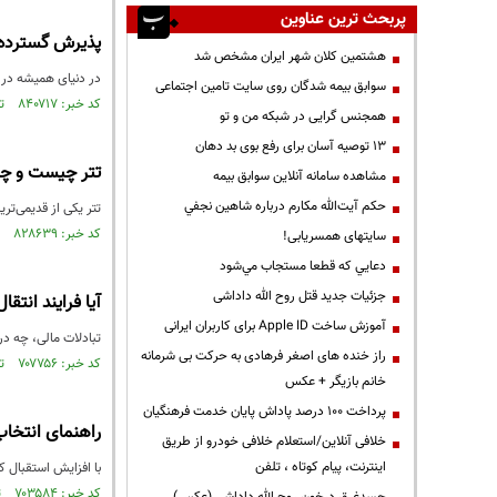
پربحث ترین عناوین
پذیرش گسترده ا
هشتمین کلان شهر ایران مشخص شد
در دنیای همیشه در ح
سوابق بیمه شدگان روی سایت تامین اجتماعی
کد خبر: ۸۴۰۷۱۷ تاریخ انتشار : ۱۴۰۲/۱۱/۲۵
همجنس گرایی در شبکه من و تو
13 توصیه آسان برای رفع بوی بد دهان
تتر چیست و چه 
مشاهده سامانه آنلاين سوابق بیمه
حكم آيت‌الله مكارم درباره شاهين نجفي
تتر یکی از قدیمی‌تر
کد خبر: ۸۲۸۶۳۹ تاریخ انتشار : ۱۴۰۲/۰۵/۲۹
سایتهای همسریابی!
دعايي كه قطعا مستجاب مي‌شود
جزئیات جدید قتل روح الله داداشی
آیا فرایند انتق
آموزش ساخت Apple ID برای کاربران ایرانی
تبادلات مالی، چه د
راز خنده های اصغر فرهادی به حرکت بی شرمانه
کد خبر: ۷۰۷۷۵۶ تاریخ انتشار : ۱۴۰۴/۰۸/۰۳
خانم بازیگر + عکس
پرداخت ۱۰۰ درصد پاداش پایان خدمت فرهنگیان
راهنمای انتخاب
خلافی آنلاین/استعلام خلافی خودرو از طریق
اینترنت، پیام کوتاه ، تلفن
با افزایش استقبال کا
کد خبر: ۷۰۳۵۸۴ تاریخ انتشار : ۱۴۰۴/۰۶/۱۰