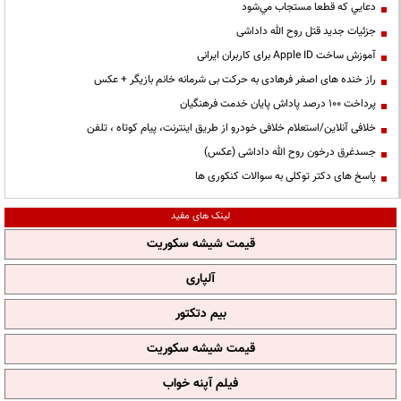
دعايي كه قطعا مستجاب مي‌شود
جزئیات جدید قتل روح الله داداشی
آموزش ساخت Apple ID برای کاربران ایرانی
راز خنده های اصغر فرهادی به حرکت بی شرمانه خانم بازیگر + عکس
پرداخت ۱۰۰ درصد پاداش پایان خدمت فرهنگیان
خلافی آنلاین/استعلام خلافی خودرو از طریق اینترنت، پیام کوتاه ، تلفن
جسدغرق درخون روح الله داداشی (عکس)
پاسخ های دکتر توکلی به سوالات کنکوری ها
لینک های مفید
قیمت شیشه سکوریت
آلپاری
بیم دتکتور
قیمت شیشه سکوریت
فیلم آپنه خواب