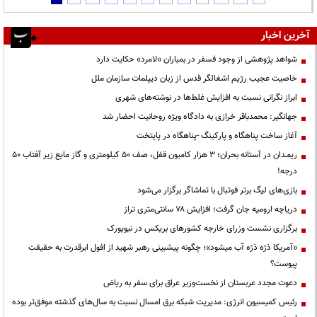
آخرین اخبار
شواهد پژوهشی از وجود فسفر در بمباران «لامرد» حکایت دارد
خاصیت عجیب رژیم اشغالگر قدس از زبان دیپلمات سازمان ملل
ابراز نگرانی نسبت به افزایش غلط‌ها در نوشته‌های شهری
جهانگیر: محمدباقر خرازی به دادگاه ویژه روحانیت احضار شد
آغاز ساخت پناهگاه و پارکینگ -پناهگاه در پایتخت
ریمـدان در آستانه بحران؛ ۳ هزار کامیون قفل، صف ۵۰ کیلومتری و گاز مایع زیر آفتاب ۵۰
درجه!
بازی‌های لیگ برتر فوتبال با تماشاگر برگزار می‌شود
دریاچه ارومیه جان گرفت؛ افزایش ۷۸ سانتی‌متری تراز
برگزاری نشست وزرای خارجه کشورهای بریکس در نیویورک
«آمریکا ذرّه ذرّه آب میشود»؛ چگونه پیشبینی رهبر شهید از افول ابرقدرت به حقیقت
پیوست؟
دعوت مجدد عربستان از نخست‌وزیر عراق برای سفر به ریاض
رئیس کمیسیون انرژی: مدیریت شبکه برق امسال نسبت به سال‌های گذشته موفق‌تر بوده