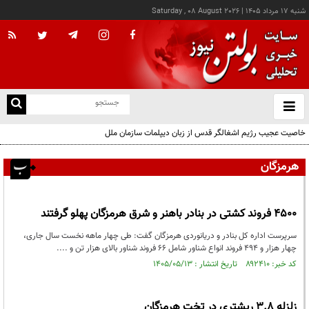
شنبه ۱۷ مرداد ۱۴۰۵
|
Saturday , 08 August 2026
از
و
ته
خاصیت عجیب رژیم اشغالگر قدس از زبان دیپلمات سازمان ملل
ن
نو
هرمزگان
۴۵۰۰ فروند کشتی در بنادر باهنر و شرق هرمزگان پهلو گرفتند
سرپرست اداره کل بنادر و دریانوردی هرمزگان گفت: طی چهار ماهه نخست سال جاری،
چهار هزار و ۴۹۴ فروند انواع شناور شامل ۶۶ فروند شناور بالای هزار تن و ....
کد خبر: ۸۹۲۴۱۰ تاریخ انتشار : ۱۴۰۵/۰۵/۱۳
زلزله ۳.۸ ریشتری در تخت هرمزگان