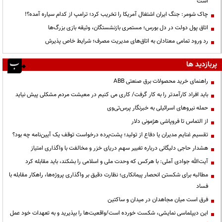
است
چاک شومر: جنگ ایران اشتغال آمریکا را تخریب کرد؛ ترامپ از کدام سیاره آمده؟!
اتاق پول دولت در دل بورس؛ مستمری بازنشستگان، وثیقه بازی بزرگ‌ها
رد ورود تمامی معتادان به اتاق‌های مدیریت مصرف؛ شرایط خاص پذیرش
پربازدید ها
راهنمای خرید محصولات برق صنعتی ABB
باید افراد کارآمدتر را به کار گرفت/ کاری می کنیم در معیشت مردم مشکلی پیش نیاید
حمله نیروهای اسرائیلی به خبرنگار پرس‌تی‌وی
از التماس تا فروپاشی هژمونی دلار
تقسیم غنایم مدیران یا دفاع از تولید؛ پشت‌پرده درخواست توقف یک آیین‌نامه چه بود؟
هشدار حاجی دلیگانی درباره تغییر سهم دریای خزر و مخالفت با واگذاری امتیاز
آیت‌الله جوادی آملی: با هرکس که وحدت ملی و اسلامی را بشکند، باید مقابله کرد
مطالبه برای شکستن انحصار پیمانکاری؛ نظارت دقیق بر واگذاری پروژه‌ها، راهکار مقابله با
فساد
فرق است میان مجاهدان در میدان و ساکتین
این دیپلماسی نمایشی، شکست خورده است/واقعیت‌ها را بپذیرید و به تعهدات خود عمل