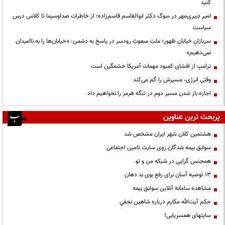
کنید
امیر دبیری‌مهر در سوگ دکتر ابوالقاسم قاسم‌زاده؛ از خاطرات صداوسیما تا کلاس درس
سیاست
سربازانِ خیابانِ ظهور؛ ملتِ مبعوثِ رودسر در پاسخ به دشمن: «خیابان‌ها را به ناامیدان
نمی‌دهیم»
ترامپ از افشای کمبود مهمات آمریکا خشمگین است
وقتی انرژی، مسیرش را گم می‌کند
اجازه باز شدن مسیر دوم در تنگه هرمز را نخواهیم داد
پربحث ترین عناوین
هشتمین کلان شهر ایران مشخص شد
سوابق بیمه شدگان روی سایت تامین اجتماعی
همجنس گرایی در شبکه من و تو
13 توصیه آسان برای رفع بوی بد دهان
مشاهده سامانه آنلاين سوابق بیمه
حكم آيت‌الله مكارم درباره شاهين نجفي
سایتهای همسریابی!