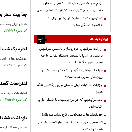
رژیم صهیونیستی و بازداشت ۴ نفر از اعضای
باندهای مسلح شرارت و اغتشاش در استان کرمان
جذابیت سفر به ش
دو تروریست در عملیات نیروهای عراقی در
شمال ایران و به خصو
«الانبار» دستگیر شدند
کد خبر: ۷۵۷۲۷۴ تاریخ انتشار : ۱۴۰۰/۱۰/۰۴
پربازدید ها
اجاره یک شب اتاق در روس
از رانت‌ شرکتهای خودروساز و تاسیس شرکتهای
تراستی در اروپا تا تسخیر دستگاه نظارتی با چه
بومگردی‌ها در آیین‌نامه‌ای که سال ۹۳ ابلاغ شده اقامتگاه هایی هستند که در محیط 
هدفی صورت گرفته است
کد خبر: ۷۱۳۶۳۴ تاریخ انتشار : ۱۳۹۹/۱۲/۲۲
چرا قالب وافل جایگزین سقف تیرچه بلوک در
پروژه‌های مدرن شده است؟
اعتراضات گسترد
جزئیات مذاکرات ایران و عمان برای بازگشایی تنگه
هرمز
اعتراضات علیه نخست 
تخم‌مرغ‌هایی که در مرز پوسیدند تا اقتدار اداری
کد خبر: ۶۷۵۶۱۳ تاریخ انتشار : ۱۳۹۹/۰۵/۰۵
اثبات شود
خودتحقیرها عریضه‌نویس کاخ سفید شده‌اند!
بازداشت ۵۵ نفر در جریان حمله پلیس به معترضان ضد نتانیاهو
تشخیص روان‌شناختی ترامپ: «او تجسم خالص
حداقل ۵۵ نفر از معترضانی که با تجمع مقابل اقامتگاه نخست‌وزیر رژیم صهیونیستی خواستار استعفای او شده بودند، توسط پلیس بازداشت شدند.
شیطان است!»