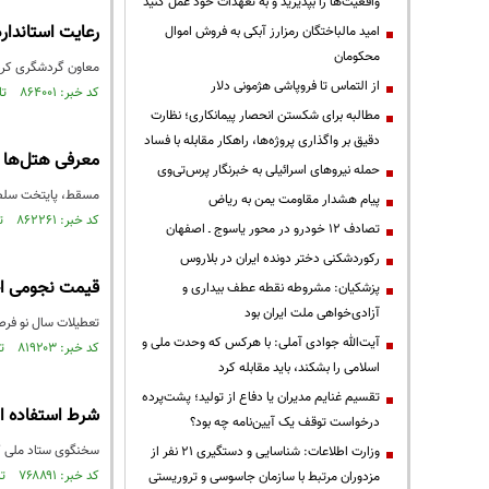
واقعیت‌ها را بپذیرید و به تعهدات خود عمل کنید
رعایت استاندار
امید مالباختگان رمزارز آبکی به فروش اموال
محکومان
معاون گردشگری کردس
از التماس تا فروپاشی هژمونی دلار
کد خبر: ۸۶۴۰۰۱ تاریخ انتشار : ۱۴۰۳/۱۱/۱۴
مطالبه برای شکستن انحصار پیمانکاری؛ نظارت
دقیق بر واگذاری پروژه‌ها، راهکار مقابله با فساد
معرفی هتل‌ها 
حمله نیروهای اسرائیلی به خبرنگار پرس‌تی‌وی
مسقط، پایتخت سلطنت
پیام هشدار مقاومت یمن به ریاض
کد خبر: ۸۶۲۲۶۱ تاریخ انتشار : ۱۴۰۳/۱۰/۱۹
تصادف ۱۲ خودرو در محور یاسوج ـ اصفهان
رکوردشکنی دختر دونده ایران در بلاروس
قیمت نجومی اجاره اقام
پزشکیان: مشروطه نقطه عطف بیداری و
آزادی‌خواهی ملت ایران بود
تعطیلات سال نو فرص
آیت‌الله جوادی آملی: با هرکس که وحدت ملی و
کد خبر: ۸۱۹۲۰۳ تاریخ انتشار : ۱۴۰۲/۰۱/۰۲
اسلامی را بشکند، باید مقابله کرد
تقسیم غنایم مدیران یا دفاع از تولید؛ پشت‌پرده
شرط استفاده از
درخواست توقف یک آیین‌نامه چه بود؟
سخنگوی ستاد ملی کرو
وزارت اطلاعات: شناسایی و دستگیری ۲۱ نفر از
کد خبر: ۷۶۸۸۹۱ تاریخ انتشار : ۱۴۰۰/۱۲/۲۲
مزدوران مرتبط با سازمان جاسوسی و تروریستی