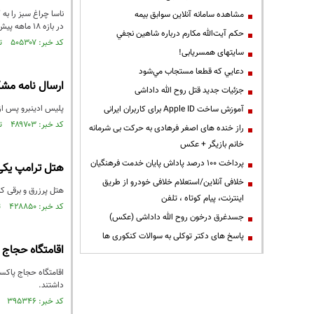
مشاهده سامانه آنلاين سوابق بیمه
در بازه 18 ماهه پیش رو، احتمالاً آزمون فناوری های نوین مورد نیاز برای مسافرت های طولانی و درازمدت فضایی توسط این کمپانی به نیابت از آژانس آغاز خواهد شد.
حكم آيت‌الله مكارم درباره شاهين نجفي
کد خبر: ۵۰۵۳۰۷ تاریخ انتشار : ۱۳۹۶/۰۵/۰۲
سایتهای همسریابی!
دعايي كه قطعا مستجاب مي‌شود
ارسال نامه مشک
جزئیات جدید قتل روح الله داداشی
پلیس ادینبرو پس از 
آموزش ساخت Apple ID برای کاربران ایرانی
کد خبر: ۴۸۹۷۰۳ تاریخ انتشار : ۱۳۹۶/۰۳/۱۷
راز خنده های اصغر فرهادی به حرکت بی شرمانه
خانم بازیگر + عکس
پرداخت ۱۰۰ درصد پاداش پایان خدمت فرهنگیان
هتل ترامپ یکی 
خلافی آنلاین/استعلام خلافی خودرو از طریق
هتل پرزرق‌ و برقی ک
اینترنت، پیام کوتاه ، تلفن
کد خبر: ۴۲۸۸۵۰ تاریخ انتشار : ۱۳۹۵/۱۰/۰۴
جسدغرق درخون روح الله داداشی (عکس)
پاسخ های دکتر توکلی به سوالات کنکوری ها
اقامتگاه حجاج 
داشتند.
کد خبر: ۳۹۵۳۴۶ تاریخ انتشار : ۱۳۹۵/۰۶/۲۷