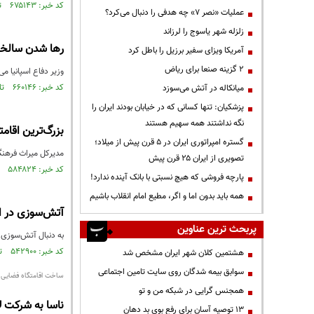
کد خبر: ۶۷۵۱۴۳ تاریخ انتشار : ۱۳۹۹/۰۵/۰۳
عملیات «نصر ۷» چه هدفی را دنبال می‌کرد؟
زلزله شهر یاسوج را لرزاند
رها شدن سالخور
آمریکا ویزای سفیر برزیل را باطل کرد
۲ گزینه صنعا برای ریاض
وزیر دفاع اسپانیا می
کد خبر: ۶۶۰۱۴۶ تاریخ انتشار : ۱۳۹۹/۰۱/۰۵
میانکاله در آتش می‌سوزد
پزشکیان: تنها کسانی که در خیابان بودند ایران را
نگه نداشتند همه سهیم هستند
بزرگ‌ترین اقامت
گستره امپراتوری ایران در ۵ قرن پیش از میلاد؛
مدیرکل میراث فرهنگی٬ صنایع دستی و گردشگری خراسان شمالی از افتتاح بزرگ‌ترین اقامتگاه بوم‌گردی استان در روستای مهرکانلوی فاروج در آینده
تصویری از ایران ۲۵ قرن پیش
کد خبر: ۵۸۴۸۲۴ تاریخ انتشار : ۱۳۹۷/۱۰/۱۰
پارچه فروشی که هیچ نسبتی با بانک آینده ندارد!
همه باید بدون اما و اگر، مطیع امام انقلاب باشیم
آتش‌‌سوزی در اق
پربحث ترین عناوین
به دنبال آتش‌سوزی ا
کد خبر: ۵۴۲۹۰۰ تاریخ انتشار : ۱۳۹۶/۰۸/۲۴
هشتمین کلان شهر ایران مشخص شد
سوابق بیمه شدگان روی سایت تامین اجتماعی
ساخت اقامتگاه فضایی
همجنس گرایی در شبکه من و تو
ناسا به شرکت ل
13 توصیه آسان برای رفع بوی بد دهان