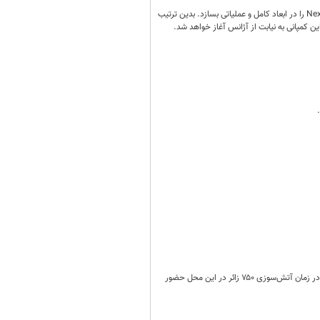
ناسا چراغ سبز را به کمپانی بزرگ «لاکهید مارتین» نشان داد تا نمونه اولیه اقامتگاه فضایی پیشنهادی برای برنامه NextSTEP را در ابعاد کامل و عملیاتی بسازد. بدین ترتیب
اقامتگاه حجاج پاکستانی که نزدیک کعبه قرار داشت دچار حریق شد؛ هنوز علت حادثه مشخص نشده اما گفته می‌شود در زمان آتش‌سوزی ۷۵۰ زائر در این محل حضور