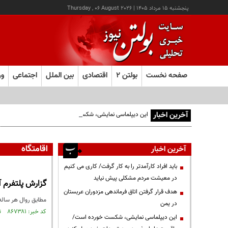
پنجشنبه ۱۵ مرداد ۱۴۰۵
|
Thursday , 06 August 2026
صفحه نخست
بولتن ۲
اقتصادی
بین الملل
اجتماعی
ور
آخرین اخبار
این دیپلماسی نمایشی، شکست خورده است/واقعیت‌ها را بپذیرید
اقامتگاه
آخرین اخبار
باید افراد کارآمدتر را به کار گرفت/ کاری می کنیم
در معیشت مردم مشکلی پیش نیاید
گزارش پلتفرم آنی‌
هدف قرار گرفتن اتاق‌ فرماندهی مزدوران عربستان
مطابق روال هر ساله،
در یمن
کد خبر: ۸۶۷۳۸۱ تاریخ انتشار : ۱۴۰۴/۰۱/۲۷
این دیپلماسی نمایشی، شکست خورده است/