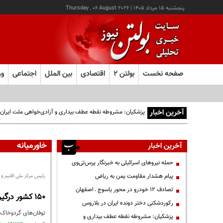
پنجشنبه ۱۵ مرداد ۱۴۰۵
|
Thursday , 06 August 2026
صفحه نخست
بولتن ۲
اقتصادی
بین الملل
اجتماعی
ور
آخرین اخبار
پزشکیان: مشروطه نقطه عطف بیداری و آزادی‌خواهی ملت ایران 
خاورمیانه
آخرین اخبار
حمله نیروهای اسرائیلی به خبرنگار پرس‌تی‌وی
پیام هشدار مقاومت یمن به ریاض
رئیس مرکز ملی اقلیم و
تصادف ۱۲ خودرو در محور یاسوج ـ اصفهان
۱۵۰ کشور درگیر توفان‌های گردوخاک
رکوردشکنی دختر دونده ایران در بلاروس
توفان‌های گردوخاک حدود ۱۵۰ کشور را درگیر کرده است که این موضوع سبب شده تا تلاش‌های بین‌المللی
پزشکیان: مشروطه نقطه عطف بیداری و