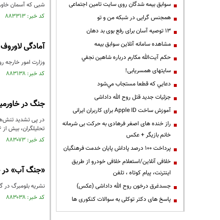
سوابق بیمه شدگان روی سایت تامین اجتماعی
شبی که آسمان خاورمی
کد خبر: ۸۸۳۳۱۳ تاریخ انتشار : ۱۴۰۴/۱۲/۲۲
همجنس گرایی در شبکه من و تو
13 توصیه آسان برای رفع بوی بد دهان
مشاهده سامانه آنلاين سوابق بیمه
آمادگی لاوروف 
حكم آيت‌الله مكارم درباره شاهين نجفي
وزارت امور خارجه رو
سایتهای همسریابی!
کد خبر: ۸۸۳۱۳۸ تاریخ انتشار : ۱۴۰۴/۱۲/۱۹
دعايي كه قطعا مستجاب مي‌شود
جزئیات جدید قتل روح الله داداشی
جنگ در خاورمیانه ۶ تریلیون دلار از ارزش بازارهای جهان
آموزش ساخت Apple ID برای کاربران ایرانی
در پی تشدید تنش‌های
راز خنده های اصغر فرهادی به حرکت بی شرمانه
تحلیلگران، بیش از ۶ تریلیون دلار از ارزش سهام جهانی را از بین برد و نگرانی‌ها درباره جهش تورم و اختلال در بازار انرژی را افزایش داد.
خانم بازیگر + عکس
کد خبر: ۸۸۳۰۷۳ تاریخ انتشار : ۱۴۰۴/۱۲/۱۹
پرداخت ۱۰۰ درصد پاداش پایان خدمت فرهنگیان
خلافی آنلاین/استعلام خلافی خودرو از طریق
«جنگ آب» در خا
اینترنت، پیام کوتاه ، تلفن
جسدغرق درخون روح الله داداشی (عکس)
نشریه بلومبرگ در گز
کد خبر: ۸۸۳۰۳۸ تاریخ انتشار : ۱۴۰۴/۱۲/۱۸
پاسخ های دکتر توکلی به سوالات کنکوری ها