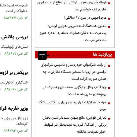
فرمانده نیروی هوایی ارتش: در دفاع از ملت ایران
خاورمیانه امروز فقط
جان برکف خواهیم بود
خطرناک‌تر است
ماجراجویی در سن ۹۷ سالگی!
کد خبر: ۸۸۷۸۲۷ تاریخ انتشار : ۱۴۰۵/۰۳/۰۳
معاون هماهنگ‌کننده نیروی هوایی ارتش:
وضعیت سه خلبان عملیات حمله به العدید هنوز
بررسی واکنش با
مشخص نیست
تنش‌های ژئوپلیتیک د
پربازدید ها
کد خبر: ۸۸۷۴۷۱ تاریخ انتشار : ۱۴۰۵/۰۲/۲۸
از رانت‌ شرکتهای خودروساز و تاسیس شرکتهای
تراستی در اروپا تا تسخیر دستگاه نظارتی با چه
بریکس بر لزوم 
هدفی صورت گرفته است
خبرگزاری آناتولی:دیپ
چرا قالب وافل جایگزین سقف تیرچه بلوک در
کد خبر: ۸۸۷۲۶۰ تاریخ انتشار : ۱۴۰۵/۰۲/۲۵
پروژه‌های مدرن شده است؟
جزئیات مذاکرات ایران و عمان برای بازگشایی تنگه
وزیر خارجه فرا
هرمز
تعارض قوانین؛ مانع پنهان سنددار شدن بخش
ژان نوئل بارو وزیر 
کرده‌اند.
بزرگی از املاک/ ضرورت تجدیدنظر در ضوابط
کد خبر: ۸۸۶۳۸۲ تاریخ انتشار : ۱۴۰۵/۰۲/۱۱
احراز تصرفات مالکانه