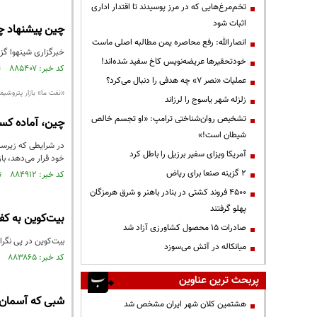
تخم‌مرغ‌هایی که در مرز پوسیدند تا اقتدار اداری
اثبات شود
چین پیشنهاد چها
انصارالله: رفع محاصره یمن مطالبه اصلی ماست
خبرگزاری شینهوا گزا
خودتحقیرها عریضه‌نویس کاخ سفید شده‌اند!
کد خبر: ۸۸۵۴۰۷ تاریخ انتشار : ۱۴۰۵/۰۱/۲۵
عملیات «نصر ۷» چه هدفی را دنبال می‌کرد؟
«نفت ما» بازار پتروشیم
زلزله شهر یاسوج را لرزاند
تشخیص روان‌شناختی ترامپ: «او تجسم خالص
چین، آماده کسب
شیطان است!»
در شرایطی که زیرساخ
آمریکا ویزای سفیر برزیل را باطل کرد
خود قرار می‌دهد، باز
۲ گزینه صنعا برای ریاض
کد خبر: ۸۸۴۹۱۲ تاریخ انتشار : ۱۴۰۵/۰۱/۱۸
۴۵۰۰ فروند کشتی در بنادر باهنر و شرق هرمزگان
پهلو گرفتند
بیت‌کوین به ک
صادرات ۱۵ محصول کشاورزی آزاد شد
بیت‌کوین در پی نگرا
میانکاله در آتش می‌سوزد
کد خبر: ۸۸۳۸۶۵ تاریخ انتشار : ۱۴۰۵/۰۱/۰۳
پربحث ترین عناوین
شبی که آسمان خ
هشتمین کلان شهر ایران مشخص شد