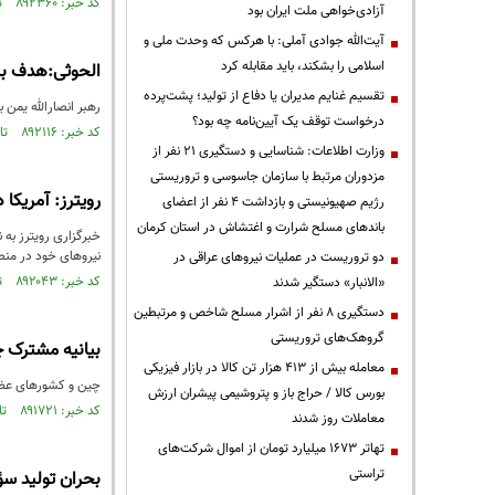
کد خبر: ۸۹۲۳۶۰ تاریخ انتشار : ۱۴۰۵/۰۵/۱۳
آزادی‌خواهی ملت ایران بود
آیت‌الله جوادی آملی: با هرکس که وحدت ملی و
اسلامی را بشکند، باید مقابله کرد
الحوثی:هدف بزر
تقسیم غنایم مدیران یا دفاع از تولید؛ پشت‌پرده
رهبر انصارالله یمن ب
درخواست توقف یک آیین‌نامه چه بود؟
کد خبر: ۸۹۲۱۱۶ تاریخ انتشار : ۱۴۰۵/۰۵/۰۸
وزارت اطلاعات: شناسایی و دستگیری ۲۱ نفر از
مزدوران مرتبط با سازمان جاسوسی و تروریستی
رویترز: آمریکا
رژیم صهیونیستی و بازداشت ۴ نفر از اعضای
باندهای مسلح شرارت و اغتشاش در استان کرمان
خبرگزاری رویترز به 
نیروهای خود در منط
دو تروریست در عملیات نیروهای عراقی در
کد خبر: ۸۹۲۰۴۳ تاریخ انتشار : ۱۴۰۵/۰۵/۰۷
«الانبار» دستگیر شدند
دستگیری ۸ نفر از اشرار مسلح شاخص و مرتبطین
گروهک‌های تروریستی
بیانیه مشترک چ
معامله بیش از ۴۱۳ هزار تن کالا در بازار فیزیکی
چین و کشورهای عضو 
بورس کالا / حراج باز و پتروشیمی پیشران ارزش
کد خبر: ۸۹۱۷۲۱ تاریخ انتشار : ۱۴۰۵/۰۵/۰۲
معاملات روز شدند
تهاتر ۱۶۷۳ میلیارد تومان از اموال شرکت‌های
تراستی
بحران تولید سؤ