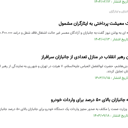
زان و ایثارگران
ک‌ معیشت پرداختی به ایثارگران مشمول
ه بولتن نیوز گفت:به جانبازان و آزادگان معسر غیر حالت اشتغال فاقد شغل و درامد ۱۰.۴۰۰.۰۰۰ تومان پرداخت میشود.
رهبر انقلاب در منازل تعدادی از جانبازان سرافراز
در سالروز میلاد قمر بنی‌هاشم، حضرت ابوالفضل العباس علیه‌السلام، ۷ هیئت در تهر
نان تجلیل کردند.
ی ۵۰ درصد برای واردات خودرو
مت را مکلف به صدور مجوز واردات یک دستگاه خودرو برای جانبازان بالای ۵۰ درصد جانبازی طبق شرایطی کرد.