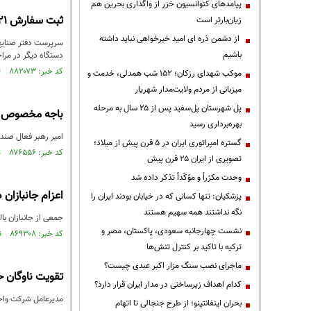
پیامدهای کنوانسیون خزر از واگذاری بحرین هم
ثبت سفارش ۲۱ هزار خودرو برای جانبازان
زیان‌بارتر است
از دشمن ذره ای امید خیرخواهی نباید داشته
باشیم
دستگاه دیگر در مراح
کد خبر: ۸۸۲۰۷۳ تاریخ انتشار : ۱۴۰۴/۱۲/۰۳
موکب شهدای رزکان؛ ۱۵۲ شب همدلی، خدمت و
میزبانی از مردم ولایت‌مدار شهریار
پل شهرستان پل‌سفید پس از ۲۵ سال به مرحله
باجه مخصوص جا
بهره‌برداری رسید
امیر رهبر فعال صندوق نیروهای مسلح در آستانه 
گستره امپراتوری ایران در ۵ قرن پیش از میلاد؛
کد خبر: ۸۷۶۵۵۶ تاریخ انتشار : ۱۴۰۴/۰۸/۱۴
تصویری از ایران ۲۵ قرن پیش
وحدت مکرّراً و مؤکّداً تذکر داده شد
اعزام جانبازان
پزشکیان: تنها کسانی که در خیابان بودند ایران را
نگه نداشتند همه سهیم هستند
جمعی از جانبازان بالای ه
نشست چهارجانبه سعودی، پاکستان، مصر و
کد خبر: ۸۶۹۳۰۸ تاریخ انتشار : ۱۴۰۴/۰۳/۱۴
ترکیه با تاکید بر کنترل تنش‌ها
ماجرای نصب سنگ مزار اکبر عبدی چیست؟
تقویت ناوگان حم
کدام اهداف زیرساختی در مدار ایران قرار دارد؟
مدیرعامل شرکت واحد 
بحران اینفانتینو؛ از طرح جنجالی تا اتهام