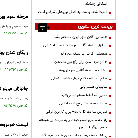
اشغالی رساندند
‌امنیت شغلی، مطالبه اصلی نیروهای شرکتی است
مرحله سوم ویرا
پربحث ترین عناوین
مرحله سوم ویرایش ث
کد خبر: ۸۴۲۶۲۷ تاریخ انتشار : ۱۴۰۲/۱۲/۲۲
هشتمین کلان شهر ایران مشخص شد
سوابق بیمه شدگان روی سایت تامین اجتماعی
رایگان شدن بها
همجنس گرایی در شبکه من و تو
13 توصیه آسان برای رفع بوی بد دهان
سخنگوی شورای شهر ت
کد خبر: ۸۴۱۷۹۷ تاریخ انتشار : ۱۴۰۲/۱۲/۱۰
مشاهده سامانه آنلاين سوابق بیمه
حكم آيت‌الله مكارم درباره شاهين نجفي
سایتهای همسریابی!
جانبازان می‌توا
دعايي كه قطعا مستجاب مي‌شود
رئیس بنیاد شهید و جانبازان: مطابق ق
جزئیات جدید قتل روح الله داداشی
کد خبر: ۸۳۹۵۶۸ تاریخ انتشار : ۱۴۰۲/۱۱/۱۱
آموزش ساخت Apple ID برای کاربران ایرانی
راز خنده های اصغر فرهادی به حرکت بی شرمانه
لیست خودروهای
خانم بازیگر + عکس
جانبازان ۷۰درصد از روز چهارشنبه ۱۴۰۲/۱۱/۰۴ تا امروز سه‌شنبه ۱۴۰۲/۱۱/۱۰ می‌توانند نسبت به ثبت‌نام اقدام کنند.
پرداخت ۱۰۰ درصد پاداش پایان خدمت فرهنگیان