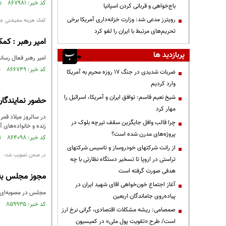
کد خبر: ۸۶۷۹۸۱ تاریخ انتشار : ۱۴۰۴/۰۲/۱۲
باج‌خواهی و قربانی کردن اسپانیا
رویترز مدعی شد: وزارت خزانه‌داری آمریکا برخی
کمک هزینه معیشتی جانبا
تحریم‌های مرتبط با ایران را لغو کرد
امیر رهبر : کم
پربازدید ها
امیر رهبر فعال رسانه ای ب
کد خبر: ۸۶۶۷۴۹ تاریخ انتشار : ۱۴۰۴/۰۱/۱۳
ضربات شدیدی در جنگ ۱۷ روزه محرم به آمریکا
وارد کردیم
شیخ نعیم قاسم: توافق ایران و آمریکا، اسرائیل را
حضور نمایندگان 
مهار کرد
چرا قالب وافل جایگزین سقف تیرچه بلوک در
زنده و خانواده‌های آ
پروژه‌های مدرن شده است؟
کد خبر: ۸۶۴۰۹۸ تاریخ انتشار : ۱۴۰۳/۱۱/۱۵
از رانت‌ شرکتهای خودروساز و تاسیس شرکتهای
در صحن تصویب شد؛
تراستی در اروپا تا تسخیر دستگاه نظارتی با چه
هدفی صورت گرفته است
مجوز مجلس به جانبازان بالا
آغاز اجتماع خون‌خواهی اقای شهید ایران در
مجلس در مصوبه‌ای وزارت ص
پیاده‌روی جاماندگان اربعین
کد خبر: ۸۵۹۹۳۵ تاریخ انتشار : ۱۴۰۳/۰۹/۱۸
صمصامی: ریشه مشکلات اقتصادی، گرانی نرخ ارز
است/ طرح «تقویت پول ملی» در کمیسیون