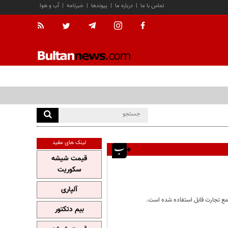
تماس با ما
|
درباره ما
|
پیوندها
|
خبرنامه
|
آب و هوا
لینک های مفید
قیمت شیشه
سکوریت
آلپاری
بیم دتکتور