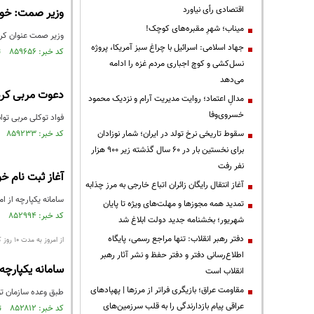
اقتصادی رأی نیاورد
وزیر صمت: خودر
میناب؛ شهرِ مقبره‌های کوچک!
وزیر صمت عنوان کرد
جهاد اسلامی: اسرائیل با چراغ سبز آمریکا، پروژه
کد خبر: ۸۵۹۶۵۶ تاریخ انتشار : ۱۴۰۳/۰۹/۱۴
نسل‌کشی و کوچ اجباری مردم غزه را ادامه
می‌دهد
دعوت مربی کردست
مدالِ اعتماد؛ روایت مدیریت آرام و نزدیک محمود
خسروی‌وفا
فواد توکلی مربی توان
سقوط تاریخی نرخ تولد در ایران؛ شمار نوزادان
کد خبر: ۸۵۹۲۳۳ تاریخ انتشار : ۱۴۰۳/۰۹/۱۰
برای نخستین بار در ۶۰ سال گذشته زیر ۹۰۰ هزار
نفر رفت
آغاز ثبت نام خودر
آغاز انتقال رایگان زائران اتباع خارجی به مرز چذابه
سامانه یکپارچه از امروز ۱۰ شهریورماه به مدت ۱۰ روز کاری برای جانبازان
تمدید همه مجوزها و مهلت‌های ویژه تا پایان
کد خبر: ۸۵۲۹۹۴ تاریخ انتشار : ۱۴۰۳/۰۶/۱۰
شهریور؛ بخشنامه جدید دولت ابلاغ شد
دفتر رهبر انقلاب: تنها مراجع رسمی، پایگاه
از امروز به مدت ١٠ روز کاری
اطلاع‌رسانی دفتر و دفتر حفظ و نشر آثار رهبر
سامانه یکپارچه
انقلاب است
مقاومت عراق؛ بازیگری فراتر از مرزها | پهپادهای
طبق وعده سازمان توسعه
عراقی پیام بازدارندگی را به قلب سرزمین‌های
کد خبر: ۸۵۲۸۱۲ تاریخ انتشار : ۱۴۰۳/۰۶/۰۸