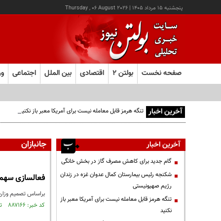
پنجشنبه ۱۵ مرداد ۱۴۰۵
|
Thursday , 06 August 2026
صفحه نخست
بولتن ۲
اقتصادی
بین الملل
اجتماعی
ور
آخرین اخبار
تنگه هرمز قابل معامله نیست برای آمریکا معبر باز نکنید
جانبازان
آخرین اخبار
گام جدید برای کاهش مصرف گاز در بخش خانگی
شکنجه رئیس بیمارستان کمال عدوان غزه در زندان
فعالسازی سهمیه 
رژیم صهیونیستی
براساس تصمیم وزارت صمت در خصوص سهمیه واردات
تنگه هرمز قابل معامله نیست برای آمریکا معبر باز
کد خبر: ۸۸۷۱۶۶ تاریخ انتشار : ۱۴۰۵/۰۲/۲۴
نکنید