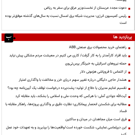
دعوت مجدد عربستان از نخست‌وزیر عراق برای سفر به ریاض
رئیس کمیسیون انرژی: مدیریت شبکه برق امسال نسبت به سال‌های گذشته موفق‌تر بوده
است
پربازدید ها
راهنمای خرید محصولات برق صنعتی ABB
باید افراد کارآمدتر را به کار گرفت/ کاری می کنیم در معیشت مردم مشکلی پیش نیاید
حمله نیروهای اسرائیلی به خبرنگار پرس‌تی‌وی
از التماس تا فروپاشی هژمونی دلار
هشدار حاجی دلیگانی درباره تغییر سهم دریای خزر و مخالفت با واگذاری امتیاز
تقسیم غنایم مدیران یا دفاع از تولید؛ پشت‌پرده درخواست توقف یک آیین‌نامه چه بود؟
آیت‌الله جوادی آملی: با هرکس که وحدت ملی و اسلامی را بشکند، باید مقابله کرد
مطالبه برای شکستن انحصار پیمانکاری؛ نظارت دقیق بر واگذاری پروژه‌ها، راهکار مقابله با
فساد
فرق است میان مجاهدان در میدان و ساکتین
این دیپلماسی نمایشی، شکست خورده است/واقعیت‌ها را بپذیرید و به تعهدات خود عمل
کنید