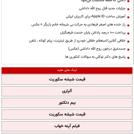
دعايي كه قطعا مستجاب مي‌شود
جزئیات جدید قتل روح الله داداشی
آموزش ساخت Apple ID برای کاربران ایرانی
راز خنده های اصغر فرهادی به حرکت بی شرمانه خانم بازیگر + عکس
پرداخت ۱۰۰ درصد پاداش پایان خدمت فرهنگیان
خلافی آنلاین/استعلام خلافی خودرو از طریق اینترنت، پیام کوتاه ، تلفن
جسدغرق درخون روح الله داداشی (عکس)
پاسخ های دکتر توکلی به سوالات کنکوری ها
لینک های مفید
قیمت شیشه سکوریت
آلپاری
بیم دتکتور
قیمت شیشه سکوریت
فیلم آپنه خواب