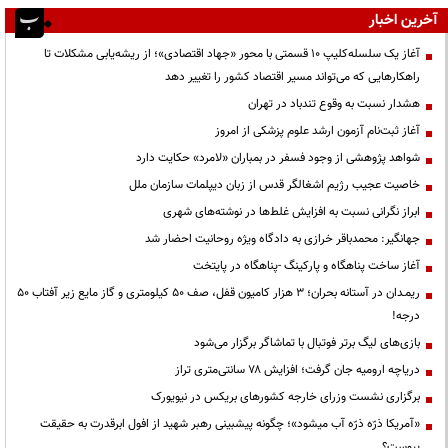
آخرین اخبار
آغاز یک سلسله‌کلیپ ۱۰ قسمتی با محور «جهاد اقتصادی»؛ از ریشه‌یابی مشکلات تا
راهکارهایی که می‌تواند مسیر اقتصاد کشور را تغییر دهد
هشدار نسبت به وقوع تندباد در تهران
آغاز ثبت‌نام آزمون ارشد علوم پزشکی از امروز
شواهد پژوهشی از وجود فسفر در بمباران «لامرد» حکایت دارد
خاصیت عجیب رژیم اشغالگر قدس از زبان دیپلمات سازمان ملل
ابراز نگرانی نسبت به افزایش غلط‌ها در نوشته‌های شهری
جهانگیر: محمدباقر خرازی به دادگاه ویژه روحانیت احضار شد
آغاز ساخت پناهگاه و پارکینگ -پناهگاه در پایتخت
ریمـدان در آستانه بحران؛ ۳ هزار کامیون قفل، صف ۵۰ کیلومتری و گاز مایع زیر آفتاب ۵۰
درجه!
بازی‌های لیگ برتر فوتبال با تماشاگر برگزار می‌شود
دریاچه ارومیه جان گرفت؛ افزایش ۷۸ سانتی‌متری تراز
برگزاری نشست وزرای خارجه کشورهای بریکس در نیویورک
«آمریکا ذرّه ذرّه آب میشود»؛ چگونه پیشبینی رهبر شهید از افول ابرقدرت به حقیقت
پیوست؟