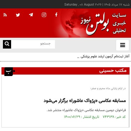
شنبه ۱۷ مرداد ۱۴۰۵
|
Saturday , 08 August 2026
از
و
ته
آغاز ثبت‌نام آزمون ارشد علوم پزشکی از امروز
ن
نو
مکتب حسینی
در ایام پایانی ماه محرم و صفر؛
مسابقه عکاسی «پژواک عاشورا» برگزار می‌شود
فراخوان دومین مسابقه عکاسی «پژواک عاشورا» منتشر شد.
کد خبر: ۷۴۳۱۳۸ تاریخ انتشار : ۱۴۰۰/۰۶/۲۹