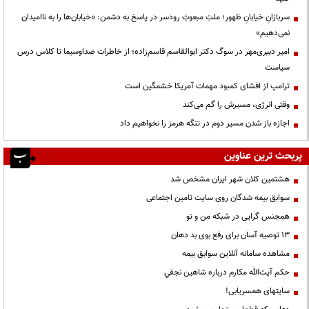
سربازانِ خیابانِ ظهور؛ ملتِ مبعوثِ رودسر در پاسخ به دشمن: «خیابان‌ها را به ناامیدان
نمی‌دهیم»
امیر دبیری‌مهر در سوگ دکتر ابوالقاسم قاسم‌زاده؛ از خاطرات صداوسیما تا کلاس درس
سیاست
ترامپ از افشای کمبود مهمات آمریکا خشمگین است
وقتی انرژی، مسیرش را گم می‌کند
اجازه باز شدن مسیر دوم در تنگه هرمز را نخواهیم داد
پربحث ترین عناوین
هشتمین کلان شهر ایران مشخص شد
سوابق بیمه شدگان روی سایت تامین اجتماعی
همجنس گرایی در شبکه من و تو
13 توصیه آسان برای رفع بوی بد دهان
مشاهده سامانه آنلاين سوابق بیمه
حكم آيت‌الله مكارم درباره شاهين نجفي
سایتهای همسریابی!