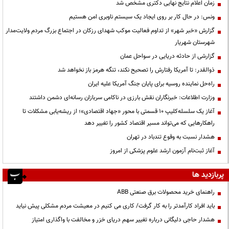
زمان اعلام نتایج نهایی دکتری مشخص شد
ونس: در حال کار بر روی ایجاد یک سیستم ناوبری امن هستیم
گزارش «خبر شهر» از تداوم فعالیت موکب شهدای رزکان در اجتماع بزرگ مردم ولایت‌مدار
شهرستان شهریار
گزارشی از حادثه دریایی در سواحل عمان
ذوالقدر: تا آمریکا رفتارش را تصحیح نکند، تنگه هرمز باز نخواهد شد
راه‌حل نماینده روسیه برای پایان جنگ آمریکا علیه ایران
وزارت اطلاعات: خبرنگاران نقش بارزی در ناکامی سربازان رسانه‌ای دشمن داشتند
آغاز یک سلسله‌کلیپ ۱۰ قسمتی با محور «جهاد اقتصادی»؛ از ریشه‌یابی مشکلات تا
راهکارهایی که می‌تواند مسیر اقتصاد کشور را تغییر دهد
هشدار نسبت به وقوع تندباد در تهران
آغاز ثبت‌نام آزمون ارشد علوم پزشکی از امروز
پربازدید ها
راهنمای خرید محصولات برق صنعتی ABB
باید افراد کارآمدتر را به کار گرفت/ کاری می کنیم در معیشت مردم مشکلی پیش نیاید
هشدار حاجی دلیگانی درباره تغییر سهم دریای خزر و مخالفت با واگذاری امتیاز