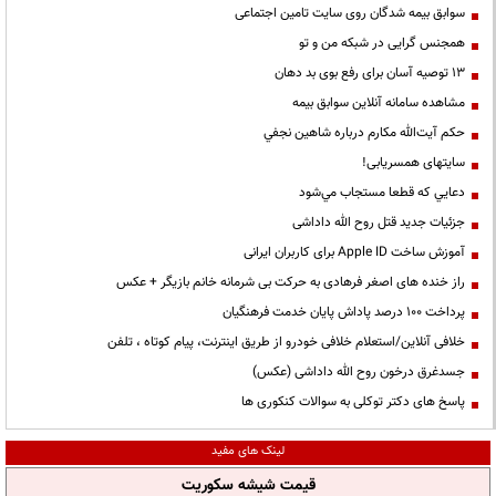
سوابق بیمه شدگان روی سایت تامین اجتماعی
همجنس گرایی در شبکه من و تو
13 توصیه آسان برای رفع بوی بد دهان
مشاهده سامانه آنلاين سوابق بیمه
حكم آيت‌الله مكارم درباره شاهين نجفي
سایتهای همسریابی!
دعايي كه قطعا مستجاب مي‌شود
جزئیات جدید قتل روح الله داداشی
آموزش ساخت Apple ID برای کاربران ایرانی
راز خنده های اصغر فرهادی به حرکت بی شرمانه خانم بازیگر + عکس
پرداخت ۱۰۰ درصد پاداش پایان خدمت فرهنگیان
خلافی آنلاین/استعلام خلافی خودرو از طریق اینترنت، پیام کوتاه ، تلفن
جسدغرق درخون روح الله داداشی (عکس)
پاسخ های دکتر توکلی به سوالات کنکوری ها
لینک های مفید
قیمت شیشه سکوریت