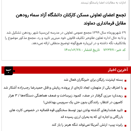
ادارات به مطالبات اعضا پاسخگو نیستند
تجمع اعضای تعاونی مسکن کارکنان دانشگاه آزاد سماء رودهن
مقابل فرمانداری دماوند
۲۹ شهریورماه سال ۱۳۹۹ مجمع عمومی تعاونی در مدرسه‌ ابن‌سینا شهر رودهن تشکیل شد
و تا به‌ حال اداره تعاون علاوه‌بر تکلیف قانونی خود مبنی‌بر تایید و رد، مجمع مذکور موضوع را
بلاتکلیف نگه داشته و در این‌باره هیچ‌گونه توضیح منطقی ارائه نمی‌دهد.
کد خبر: ۷۲۳۶۶۱ تاریخ انتشار : ۱۴۰۰/۰۲/۲۸
آخرین اخبار
بسته اینترنت رایگان برای خبرنگاران فعال شد
با اعتراف یکی از متهمان، ابعاد تازه‌ای از پرونده ربایش و قتل حمیدرضا رجب‌زاده آشکار شد
ریمـدان؛ مرزی گرفتار در صف، کمبود زیرساخت و ضعف هماهنگی دستگاه‌ها / ۳ هزار
کامیون در انتظار، رانندگان بدون حتی یک سرویس بهداشتی!
تایید هشدارهای گذشته بولتن نیوز توسط سخنگوی قوه قضائیه در خصوص کارت های
بارزگانی و اجاره ای که به بحران ارزی رسیده اند
رابرت پیپ: ارتش آمریکا نمی‌تواند تنگه هرمز را باز کند