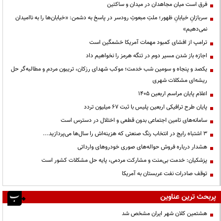
فرق است میان مجاهدان در میدان و ساکتین
سربازانِ خیابانِ ظهور؛ ملتِ مبعوثِ رودسر در پاسخ به دشمن: «خیابان‌ها را به ناامیدان
نمی‌دهیم»
ترامپ از افشای کمبود مهمات آمریکا خشمگین است
اجازه باز شدن مسیر دوم در تنگه هرمز را نخواهیم داد
یکصد و پنجاه و سومین شب خدمت؛ موکب شهدای رزکان، تریبون مردم و مطالبه‌گر حل
ریشه‌ای مشکلات شهری
اعلام پایان مراسم اربعین ۱۴۰۵
پایان طرح ترافیکی اربعین پلیس با ثبت ۶۷ میلیون تردد
سامانه‌های تامین اجتماعی بدون قطعی و اختلال در دسترس است
3 اشتباه رایج در انتخاب رنگ صنعتی که هزینه‌اش را سال‌ها می‌پردازید...
هشدار درباره فروش حواله‌های صوری خودروهای وارداتی
پزشکیان: خدمت بی‌منت و مشارکت مردمی، پایه حل مشکلات کشور است
توقف صادرات نفت عربستان به آمریکا
پربحث ترین عناوین
هشتمین کلان شهر ایران مشخص شد