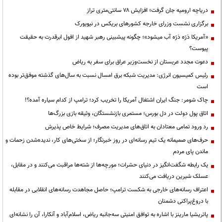
دریاچه ارومیه جان گرفت؛ افزایش ۷۸ سانتی‌متری تراز
برگزاری نشست وزرای خارجه کشورهای بریکس در نیویورک
«آمریکا ذرّه ذرّه آب میشود»؛ چگونه پیشبینی رهبر شهید از افول ابرقدرت به حقیقت
پیوست؟
دعوت مجدد عربستان از نخست‌وزیر عراق برای سفر به ریاض
رئیس کمیسیون انرژی: مدیریت شبکه برق امسال نسبت به سال‌های گذشته موفق‌تر بوده
است
چاک شومر: جنگ ایران اشتغال آمریکا را تخریب کرد؛ ترامپ از کدام سیاره آمده؟!
اتاق پول دولت در دل بورس؛ مستمری بازنشستگان، وثیقه بازی بزرگ‌ها
رد ورود تمامی معتادان به اتاق‌های مدیریت مصرف؛ شرایط خاص پذیرش
حرف‌های صمیمانه یک تیم رسانه‌ای در روز خبرنگار؛ از سختی‌های کار، ندیده‌شدن زحمات و
ماندن پای مردم
یک رابطه شگفت‌انگیز در دنیای حشرات؛ مورچه‌ها از شته‌ها مراقبت می‌کنند و در مقابل،
عسلک شیرین دریافت می‌کنند
اعتراف رسانه‌های خارجی به شکست ترامپ؛ حاصل مجاهدت رسانه‌های انقلابی در مقابله
با دروغ‌پراکنی دشمنان
پاتریشیا مارینز با اشاره به توافق امنیتی سه‌جانبه ریاض، اسلام‌آباد و آنکارا، آن را نشانه‌ای