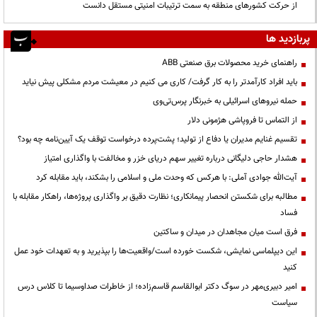
از حرکت کشورهای منطقه به سمت ترتیبات امنیتی مستقل دانست
پربازدید ها
راهنمای خرید محصولات برق صنعتی ABB
باید افراد کارآمدتر را به کار گرفت/ کاری می کنیم در معیشت مردم مشکلی پیش نیاید
حمله نیروهای اسرائیلی به خبرنگار پرس‌تی‌وی
از التماس تا فروپاشی هژمونی دلار
تقسیم غنایم مدیران یا دفاع از تولید؛ پشت‌پرده درخواست توقف یک آیین‌نامه چه بود؟
هشدار حاجی دلیگانی درباره تغییر سهم دریای خزر و مخالفت با واگذاری امتیاز
آیت‌الله جوادی آملی: با هرکس که وحدت ملی و اسلامی را بشکند، باید مقابله کرد
مطالبه برای شکستن انحصار پیمانکاری؛ نظارت دقیق بر واگذاری پروژه‌ها، راهکار مقابله با
فساد
فرق است میان مجاهدان در میدان و ساکتین
این دیپلماسی نمایشی، شکست خورده است/واقعیت‌ها را بپذیرید و به تعهدات خود عمل
کنید
امیر دبیری‌مهر در سوگ دکتر ابوالقاسم قاسم‌زاده؛ از خاطرات صداوسیما تا کلاس درس
سیاست