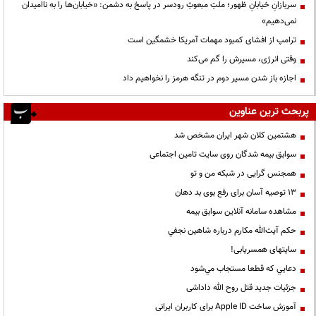
سربازانِ خیابانِ ظهور؛ ملتِ مبعوثِ رودسر در پاسخ به دشمن: «خیابان‌ها را به ناامیدان
نمی‌دهیم»
ترامپ از افشای کمبود مهمات آمریکا خشمگین است
وقتی انرژی، مسیرش را گم می‌کند
اجازه باز شدن مسیر دوم در تنگه هرمز را نخواهیم داد
پربحث ترین عناوین
هشتمین کلان شهر ایران مشخص شد
سوابق بیمه شدگان روی سایت تامین اجتماعی
همجنس گرایی در شبکه من و تو
13 توصیه آسان برای رفع بوی بد دهان
مشاهده سامانه آنلاين سوابق بیمه
حكم آيت‌الله مكارم درباره شاهين نجفي
سایتهای همسریابی!
دعايي كه قطعا مستجاب مي‌شود
جزئیات جدید قتل روح الله داداشی
آموزش ساخت Apple ID برای کاربران ایرانی