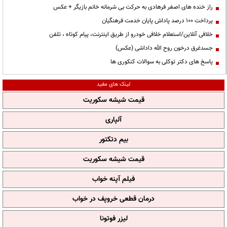
راز خنده های اصغر فرهادی به حرکت بی شرمانه خانم بازیگر + عکس
پرداخت ۱۰۰ درصد پاداش پایان خدمت فرهنگیان
خلافی آنلاین/استعلام خلافی خودرو از طریق اینترنت، پیام کوتاه ، تلفن
جسدغرق درخون روح الله داداشی (عکس)
پاسخ های دکتر توکلی به سوالات کنکوری ها
لینک های مفید
قیمت شیشه سکوریت
آلپاری
بیم دتکتور
قیمت شیشه سکوریت
فیلم آپنه خواب
درمان قطعی خروپف در خواب
لیزر فوتونا