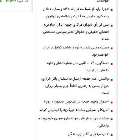
هوشمند
کد خبر: ۶۸۱۶۸۹ تاریخ انتشار : ۱۳۹۹/۰۶/۱۵
«چرا نباید از شما متنفر باشند؟»؛ پاسخ معنادار
یک کاربر خارجی به قدرت و توانمندی ایرانیان
پس از رأی شورای مرکزی جبهه ایران اسلامی؛
اعضای حقیقی و حقوقی دفتر سیاسی مشخص
شدند
بسنت مدعی شد: به زودی شاهد توافق با ایران
خواهیم بود
دستگیری ۱۰۴ مظنون طی عملیات‌هایی علیه
داعش در ترکیه
واکنش امام جمعه اردبیل به سخنان باقر خرازی:
دروغ بستن به رهبری قطعاً جرم بسیار بزرگی
است
احتمال وجود حیات در اقیانوس مدفون «اروپا»
آمریکا و اسرائیل سامانه «پیکان» را آزمایش کردند
هشدار درباره فروش حواله‌های صوری خودروهای
وارداتی
۷ توصیه برای آغاز نویسندگی