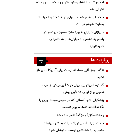
احیای شن‌چاله‌های جنوب تهران درکمیسیون ماده
۵نهایی شد
خادمیان: هیچ شفیعی برای زن نزد خداوند بهتر از
رضایت شوهر نیست
سربازانِ خیابانِ ظهور؛ ملتِ مبعوثِ رودسر در
پاسخ به دشمن: «خیابان‌ها را به ناامیدان
نمی‌دهیم»
پربازدید ها
تنگه هرمز قابل معامله نیست برای آمریکا معبر باز
نکنید
گستره امپراتوری ایران در ۵ قرن پیش از میلاد؛
تصویری از ایران ۲۵ قرن پیش
پزشکیان: تنها کسانی که در خیابان بودند ایران را
نگه نداشتند همه سهیم هستند
وحدت مکرّراً و مؤکّداً تذکر داده شد
دست نزنید؛ لمس نوزاد حیات وحش می‌تواند
منجر به رد شدنشان توسط مادرشان شود