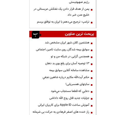
رژیم صهیونیستی
یمن از هدف قرار دادن یک نفتکش عربستانی در
خلیج عدن خبر داد
ترامپ: ترجیح می‌دهم با ایران به توافق برسم
پربحث ترین عناوین
هشتمین کلان شهر ایران مشخص شد
سوابق بیمه شدگان روی سایت تامین اجتماعی
همجنس گرایی در شبکه من و تو
13 توصیه آسان برای رفع بوی بد دهان
مشاهده سامانه آنلاين سوابق بیمه
حكم آيت‌الله مكارم درباره شاهين نجفي
سایتهای همسریابی!
دعايي كه قطعا مستجاب مي‌شود
جزئیات جدید قتل روح الله داداشی
آموزش ساخت Apple ID برای کاربران ایرانی
راز خنده های اصغر فرهادی به حرکت بی شرمانه