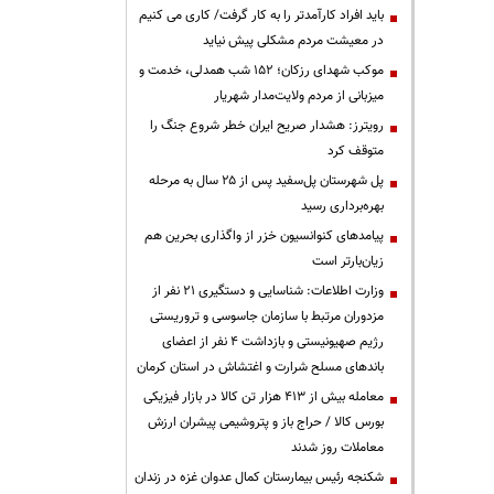
باید افراد کارآمدتر را به کار گرفت/ کاری می کنیم
در معیشت مردم مشکلی پیش نیاید
موکب شهدای رزکان؛ ۱۵۲ شب همدلی، خدمت و
میزبانی از مردم ولایت‌مدار شهریار
رویترز: هشدار صریح ایران خطر شروع جنگ را
متوقف کرد
پل شهرستان پل‌سفید پس از ۲۵ سال به مرحله
بهره‌برداری رسید
پیامدهای کنوانسیون خزر از واگذاری بحرین هم
زیان‌بارتر است
وزارت اطلاعات: شناسایی و دستگیری ۲۱ نفر از
مزدوران مرتبط با سازمان جاسوسی و تروریستی
رژیم صهیونیستی و بازداشت ۴ نفر از اعضای
باندهای مسلح شرارت و اغتشاش در استان کرمان
معامله بیش از ۴۱۳ هزار تن کالا در بازار فیزیکی
بورس کالا / حراج باز و پتروشیمی پیشران ارزش
معاملات روز شدند
شکنجه رئیس بیمارستان کمال عدوان غزه در زندان