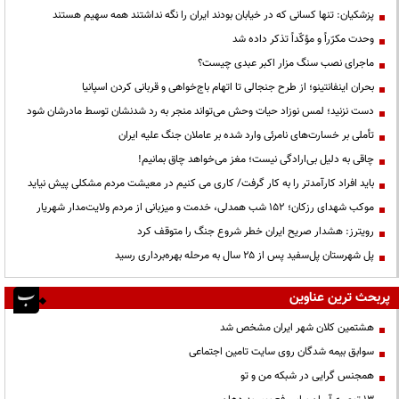
پزشکیان: تنها کسانی که در خیابان بودند ایران را نگه نداشتند همه سهیم هستند
وحدت مکرّراً و مؤکّداً تذکر داده شد
ماجرای نصب سنگ مزار اکبر عبدی چیست؟
بحران اینفانتینو؛ از طرح جنجالی تا اتهام باج‌خواهی و قربانی کردن اسپانیا
دست نزنید؛ لمس نوزاد حیات وحش می‌تواند منجر به رد شدنشان توسط مادرشان شود
تأملی بر خسارت‌های نامرئی وارد شده بر عاملان جنگ علیه ایران
چاقی به دلیل بی‌ارادگی نیست؛ مغز می‌خواهد چاق بمانیم!
باید افراد کارآمدتر را به کار گرفت/ کاری می کنیم در معیشت مردم مشکلی پیش نیاید
موکب شهدای رزکان؛ ۱۵۲ شب همدلی، خدمت و میزبانی از مردم ولایت‌مدار شهریار
رویترز: هشدار صریح ایران خطر شروع جنگ را متوقف کرد
پل شهرستان پل‌سفید پس از ۲۵ سال به مرحله بهره‌برداری رسید
پربحث ترین عناوین
هشتمین کلان شهر ایران مشخص شد
سوابق بیمه شدگان روی سایت تامین اجتماعی
همجنس گرایی در شبکه من و تو