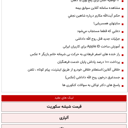
13 توصیه آسان برای رفع بوی بد دهان
مشاهده سامانه آنلاين سوابق بیمه
حكم آيت‌الله مكارم درباره شاهين نجفي
سایتهای همسریابی!
دعايي كه قطعا مستجاب مي‌شود
جزئیات جدید قتل روح الله داداشی
آموزش ساخت Apple ID برای کاربران ایرانی
راز خنده های اصغر فرهادی به حرکت بی شرمانه خانم بازیگر + عکس
پرداخت ۱۰۰ درصد پاداش پایان خدمت فرهنگیان
خلافی آنلاین/استعلام خلافی خودرو از طریق اینترنت، پیام کوتاه ، تلفن
جسدغرق درخون روح الله داداشی (عکس)
پاسخ های دکتر توکلی به سوالات کنکوری ها
لینک های مفید
قیمت شیشه سکوریت
آلپاری