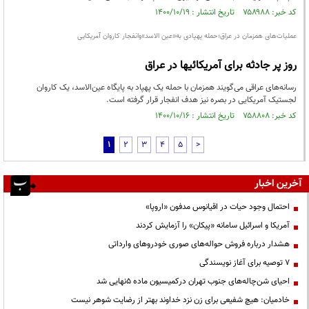
کد خبر: ۷۵۸۹۸۸ تاریخ انتشار : ۱۴۰۰/۱۰/۱۹
عملیات‌های همزمان در عراق؛حمله پهپادی به«عین الاسد»وانفجار کاروان آمریکایی
روز پر جادثه برای آمریکائیها در عراق
رسانه‌های عراقی می‌گویند همزمان با حمله یک پهپاد به پایگاه عین‌الاسد، یک کاروان
لجستیک آمریکایی در بصره نیز هدف انفجار قرار گرفته است.
کد خبر: ۷۵۸۸۰۸ تاریخ انتشار : ۱۴۰۰/۱۰/۱۶
1
2
3
4
5
>
آخرین اخبار
احتمال وجود حیات در اقیانوس مدفون «اروپا»
آمریکا و اسرائیل سامانه «پیکان» را آزمایش کردند
هشدار درباره فروش حواله‌های صوری خودروهای وارداتی
۷ توصیه برای آغاز نویسندگی
احیای شن‌چاله‌های جنوب تهران درکمیسیون ماده ۵نهایی شد
خادمیان: هیچ شفیعی برای زن نزد خداوند بهتر از رضایت شوهر نیست