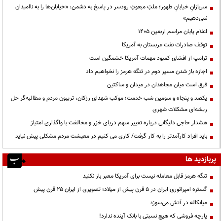
سربازانِ خیابانِ ظهور؛ ملتِ مبعوثِ رودسر در پاسخ به دشمن: «خیابان‌ها را به ناامیدان
نمی‌دهیم»
اعلام پایان مراسم اربعین ۱۴۰۵
توقف صادرات نفت عربستان به آمریکا
ترامپ از افشای کمبود مهمات آمریکا خشمگین است
اجازه باز شدن مسیر دوم در تنگه هرمز را نخواهیم داد
فرق است میان مجاهدان در میدان و ساکتین
یکصد و پنجاه و سومین شب خدمت؛ موکب شهدای رزکان، تریبون مردم و مطالبه‌گر حل
ریشه‌ای مشکلات شهری
هشدار حاجی دلیگانی درباره تغییر سهم دریای خزر و مخالفت با واگذاری امتیاز
باید افراد کارآمدتر را به کار گرفت/ کاری می کنیم در معیشت مردم مشکلی پیش نیاید
پربازدید ها
تنگه هرمز قابل معامله نیست برای آمریکا معبر باز نکنید
گستره امپراتوری ایران در ۵ قرن پیش از میلاد؛ تصویری از ایران ۲۵ قرن پیش
میانکاله در آتش می‌سوزد
پارچه فروشی که هیچ نسبتی با بانک آینده ندارد!